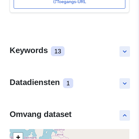
Toegangs-URL
Keywords
13
keyboard_arrow_down
Datadiensten
1
keyboard_arrow_down
Omvang dataset
keyboard_arrow_up
+