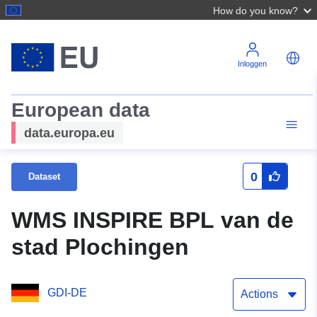
How do you know?
Inloggen
European data
data.europa.eu
0
Dataset
WMS INSPIRE BPL van de
stad Plochingen
GDI-DE
Actions