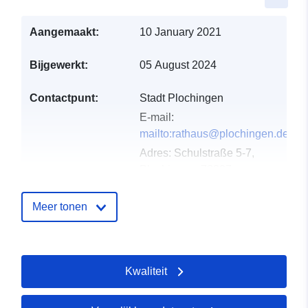
Aangemaakt:
10 January 2021
Bijgewerkt:
05 August 2024
Contactpunt:
Stadt Plochingen
E-mail:
mailto:rathaus@plochingen.de
Adres:
Schulstraße 5-7,
Plochingen, 73207,
Deutschland
URL:
Meer tonen
http://www.plochingen.de
Catalogusregister
Toegevoegd aan data.europa.eu:
Kwaliteit
:
21 February 2026
Bijgewerkt op data.europa.eu:
11