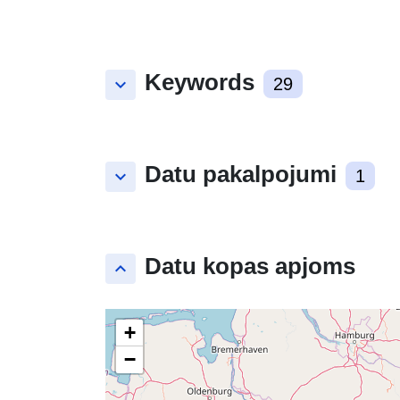
Keywords
keyboard_arrow_down
29
Datu pakalpojumi
keyboard_arrow_down
1
Datu kopas apjoms
keyboard_arrow_up
+
−