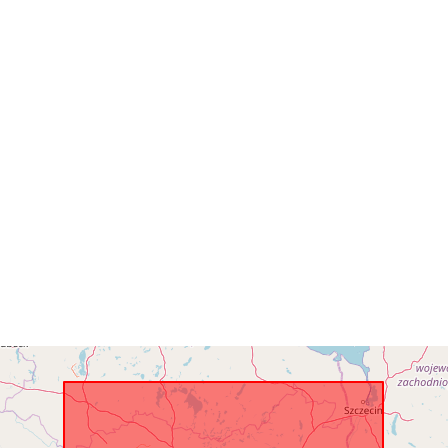
Identifikatori:
uriRef:
Uzkrāšanas
periodiskums