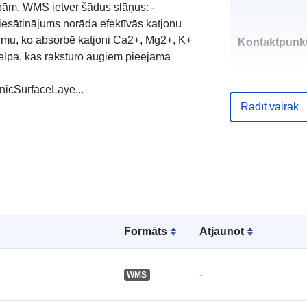
ībām. WMS ietver šādus slāņus: -
sātinājums norāda efektīvās katjonu
mu, ko absorbē katjoni Ca2+, Mg2+, K+
Kontaktpunkt
telpa, kas raksturo augiem pieejamā
icSurfaceLaye...
Rādīt vairāk
Kataloga
ieraksts:
Formāts
Atjaunot
Ģeogrāfiskā
-
WMS
atrašanās vie