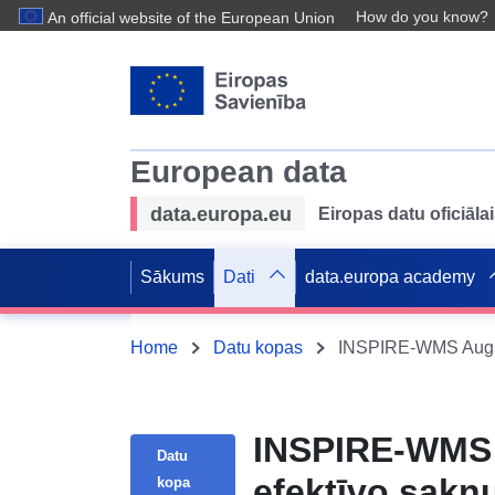
How do you know?
An official website of the European Union
European data
data.europa.eu
Eiropas datu oficiālai
Sākums
Dati
data.europa academy
Home
Datu kopas
INSPIRE-WMS Augsne
INSPIRE-WMS 
Datu
efektīvo sakņ
kopa