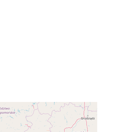
11.2657, 53.559 ] ]
Tips:
Polygon
https://registry.gdi-
de.org/id/de.bb.metadata/c3dddeb1-
b791-40c8-8eb7-4f753fc5e355
http://data.europa.eu/88u/dataset/c3
dddeb1-b791-40c8-8eb7-
4f753fc5e355
annual
: