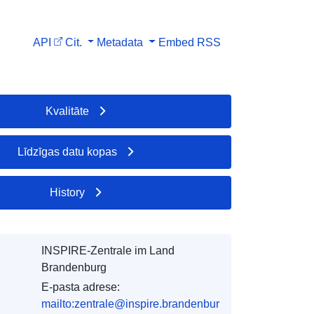
API
Cit.
Metadata
Embed
RSS
Kvalitāte
Līdzīgas datu kopas
History
INSPIRE-Zentrale im Land
Brandenburg
E-pasta adrese:
mailto:zentrale@inspire.brandenbur