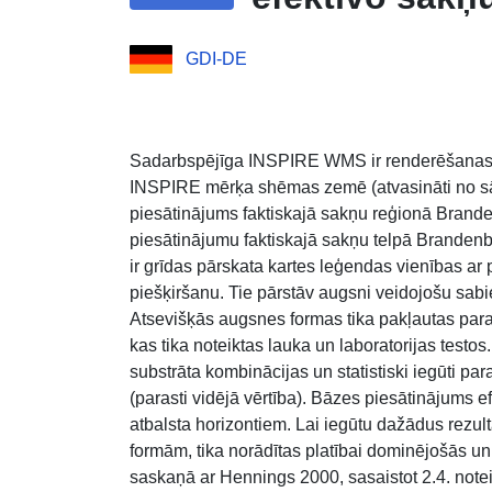
GDI-DE
Sadarbspējīga INSPIRE WMS ir renderēšanas 
INSPIRE mērķa shēmas zemē (atvasināti no s
piesātinājums faktiskajā sakņu reģionā Brande
piesātinājumu faktiskajā sakņu telpā Branden
ir grīdas pārskata kartes leģendas vienības ar
piešķiršanu. Tie pārstāv augsni veidojošu sabi
Atsevišķās augsnes formas tika pakļautas par
kas tika noteiktas lauka un laboratorijas testo
substrāta kombinācijas un statistiski iegūti p
(parasti vidējā vērtība). Bāzes piesātinājums ef
atbalsta horizontiem. Lai iegūtu dažādus rezu
formām, tika norādītas platībai dominējošās un 
saskaņā ar Hennings 2000, sasaistot 2.4. no