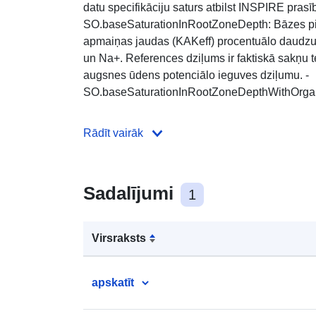
datu specifikāciju saturs atbilst INSPIRE pras
SO.baseSaturationInRootZoneDepth: Bāzes pie
apmaiņas jaudas (KAKeff) procentuālo daudzu
un Na+. References dziļums ir faktiskā sakņu 
augsnes ūdens potenciālo ieguves dziļumu. -
SO.baseSaturationInRootZoneDepthWithOrgan
Rādīt vairāk
Sadalījumi
1
Virsraksts
apskatīt