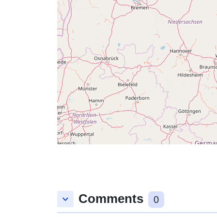
Comments
keyboard_arrow_down
0