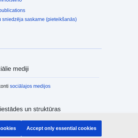
ublications
 sniedzēja saskarne (pieteikšanās)
iālie mediji
konti
sociālajos medijos
iestādes un struktūras
ēt visas ES iestādes un struktūras
cookies
Accept only essential cookies