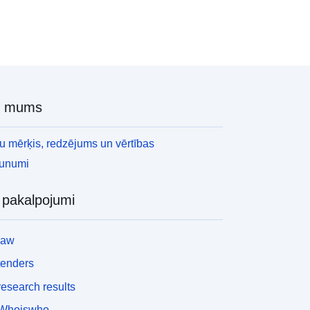
r mums
 mērķis, redzējums un vērtības
aunumi
i pakalpojumi
law
tenders
esearch results
Whoiswho