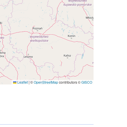
Leaflet
|
©
OpenStreetMap
contributors ©
GISCO