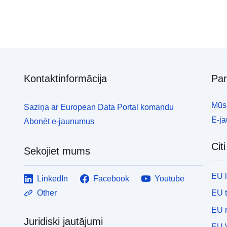
Kontaktinformācija
Pa
Mūsu
Saziņa ar European Data Portal komandu
E-j
Abonēt e-jaunumus
Cit
Sekojiet mums
EU 
LinkedIn
Facebook
Youtube
EU 
Other
EU r
Juridiski jautājumi
EU 