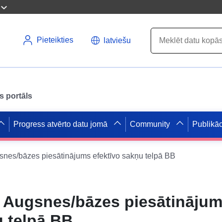
Pieteikties
latviešu
s portāls
Progress atvērto datu jomā
Community
Publikāc
s/bāzes piesātinājums efektīvo sakņu telpā BB
Augsnes/bāzes piesātināju
u telpā BB