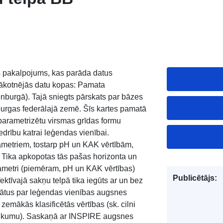
pakalpojums, kas parāda datus
ākotnējās datu kopas: Pamata
nburgā). Tajā sniegts pārskats par bāzes
burgas federālajā zemē. Šīs kartes pamatā
 parametrizētu virsmas grīdas formu
edrību katrai leģendas vienībai.
ametriem, tostarp pH un KAK vērtībām,
s. Tika apkopotas tās pašas horizonta un
arametri (piemēram, pH un KAK vērtības)
Publicētājs:
ektīvajā sakņu telpā tika iegūts ar un bez
ltātus par leģendas vienības augsnes
zemākās klasificētās vērtības (sk. cilni
teikumu). Saskaņā ar INSPIRE augsnes