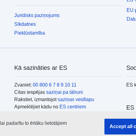
EU p
Juridisks paziņojums
Datu
Sīkdatnes
Piekļūstamība
Kā sazināties ar ES
Soc
Zvaniet:
00 800 6 7 8 9 10 11
ES 
Citas iespējas
saziņai pa tālruni
Rakstiet, izmantojot
saziņas veidlapu
Apmeklējiet kādu no
ES centriem
ES 
i padarītu to ērtāku lietotājiem
Mekl
Accept all 