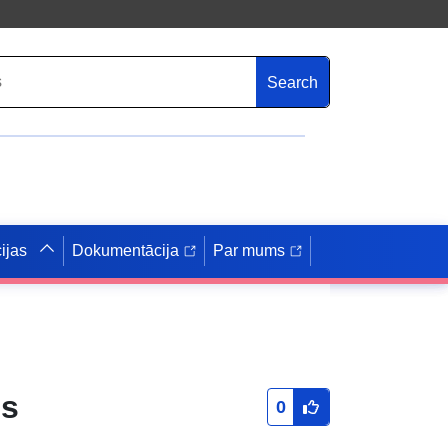
Search
ijas
Dokumentācija
Par mums
ms
0