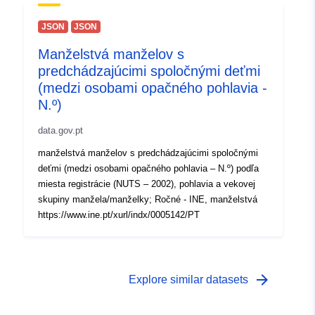
JSON
JSON
Manželstvá manželov s
predchádzajúcimi spoločnými deťmi
(medzi osobami opačného pohlavia -
N.º)
data.gov.pt
manželstvá manželov s predchádzajúcimi spoločnými
deťmi (medzi osobami opačného pohlavia – N.º) podľa
miesta registrácie (NUTS – 2002), pohlavia a vekovej
skupiny manžela/manželky; Ročné - INE, manželstvá
https://www.ine.pt/xurl/indx/0005142/PT
arrow_forward
Explore similar datasets