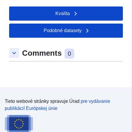
Kvalita
Podobné datasety
Comments
keyboard_arrow_down
0
Tieto webové stránky spravuje Úrad
pre vydávanie
publikácií Európskej únie