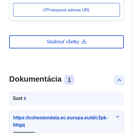
Prístupová adresa URL
Stiahnuť všetky
Dokumentácia
1
keyboard_arrow_up
Sort
https://cohesiondata.ec.europa.eu/d/c3pk-
bbgq