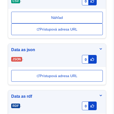
-
CSV
0
Náhľad
Prístupová adresa URL
Data as json
-
JSON
0
Prístupová adresa URL
Data as rdf
-
RDF
0