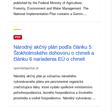
published by the Federal Ministry of Agriculture,
Forestry, Environment and Water Management. The
National Implementation Plan contains a Germn
summary of the National Action Plan.
PDF
Národný akčný plán podľa článku 5
Štokholmského dohovoru o chmeli a
článku 6 nariadenia EÚ o chmeli
opendataportal.at
Národný akčný plán je súčasťou národného
vykonávacieho plánu pre perzistentné organické
znečisťujúce látky. ktoré vydalo spolkové ministerstvo
poľnohospodárstva, lesného hospodárstva a životného
prostredia a vodné hospodárstvo. Národný vykonávací
plán obsahuje zhrnutie národného akčného plánu.