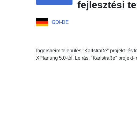
fejlesztési t
GDI-DE
Ingersheim település "Karlstraße" projekt- és 
XPlanung 5.0-tól. Leírás: "Karlstraße" projekt- é