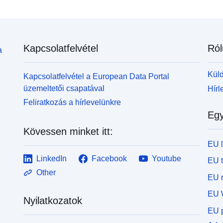
Kapcsolatfelvétel
Ról
a
Küld
Kapcsolatfelvétel a European Data Portal
üzemeltetői csapatával
Hírl
Feliratkozás a hírlevelünkre
Egy
Kövessen minket itt:
EU 
LinkedIn
Facebook
Youtube
EU 
Other
EU r
EU 
Nyilatkozatok
EU p