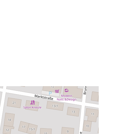
48.95964458 ] ]
Típus:
Polygon
rrás:
Erőforrás:
::
http://data.europa.eu/eli/reg/2009/97
6
http://data.europa.eu/88u/dataset/c4
170995-0ac3-48b8-a622-
f04599aa43ba