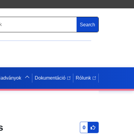
Search
iadványok
Dokumentáció
Rólunk
s
0