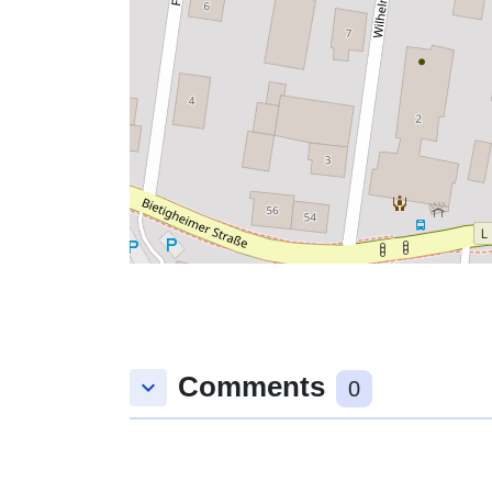
Comments
keyboard_arrow_down
0