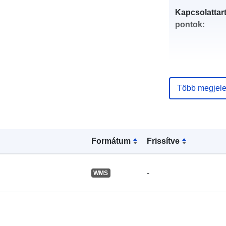
Kapcsolattart
pontok:
Több megjele
Katalógus-
nyilvántartás
Formátum
Frissítve
Térbeli:
-
WMS