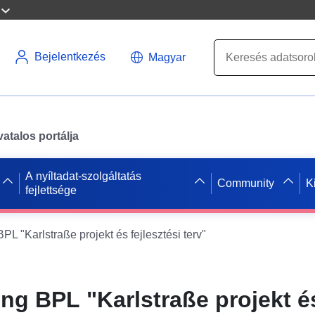
Bejelentkezés
Magyar
atalos portálja
A nyíltadat-szolgáltatás
Community
K
fejlettsége
 "Karlstraße projekt és fejlesztési terv"
g BPL "Karlstraße projekt é