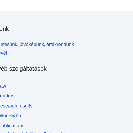
unk
etésünk, jövőképünk, értékrendünk
evél
éb szolgáltatások
law
tenders
esearch results
Whoiswho
ublications