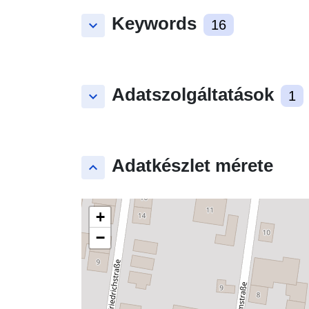
Keywords
keyboard_arrow_down
16
Adatszolgáltatások
keyboard_arrow_down
1
Adatkészlet mérete
keyboard_arrow_up
+
−