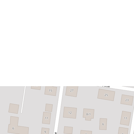
Térbeli erőfo
Megfelel a
következőnek
uriRef: