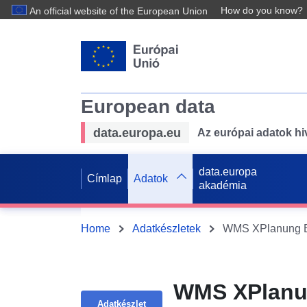
How do you know?
An official website of the European Union
European data
data.europa.eu
Az európai adatok hiv
data.europa
Címlap
Adatok
akadémia
Home
Adatkészletek
WMS XPlanung BPL
WMS XPlanun
Adatkészlet