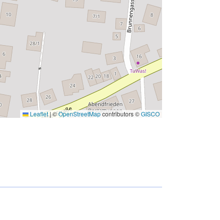
Leaflet
|
©
OpenStreetMap
contributors ©
GISCO