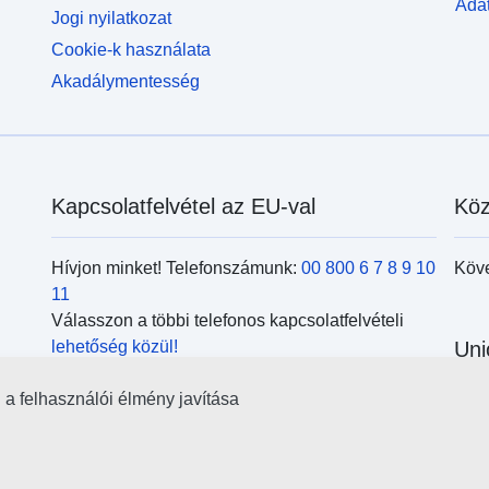
Adat
Jogi nyilatkozat
Cookie-k használata
Akadálymentesség
Kapcsolatfelvétel az EU-val
Köz
Hívjon minket! Telefonszámunk:
00 800 6 7 8 9 10
Köv
11
Válasszon a többi telefonos kapcsolatfelvételi
lehetőség közül!
Uni
Írjon nekünk a kapcsolatfelvételi
űrlap
kitöltésével!
l a felhasználói élmény javítása
Kere
Jöjjön el személyesen az
uniós központok
kör
egyikébe!