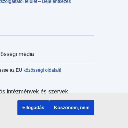
szolgáltatói felület – Bejelentkezés
össégi média
esse az EU
közösségi oldalait!
ós intézmények és szervek
sés az uniós intézmények és szervek
Elfogadás
Köszönöm, nem
ében