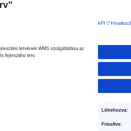
erv"
API
Hivatkozá
fejlesztési tervének WMS szolgáltatása az
s fejlesztési terv.
Létrehozva:
Frissítve: