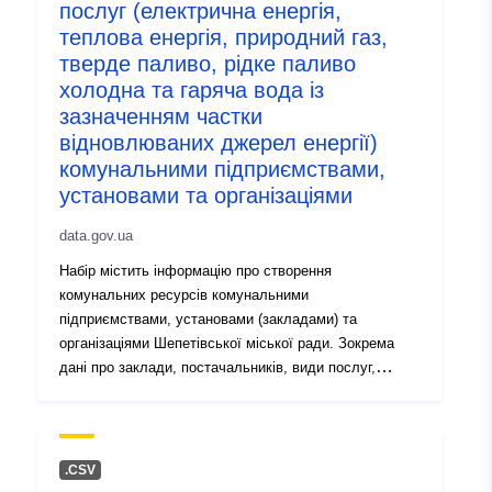
послуг (електрична енергія,
uriRef:
http://data.europa.eu/88u/dataset
теплова енергія, природний газ,
0d3e-42d6-93cf-d357d2363f44
тверде паливо, рідке паливо
холодна та гаряча вода із
Informacije o
1.0
зазначенням частки
verziji:
відновлюваних джерел енергії)
комунальними підприємствами,
установами та організаціями
data.gov.ua
Набір містить інформацію про створення
комунальних ресурсів комунальними
підприємствами, установами (закладами) та
організаціями Шепетівської міської ради. Зокрема
дані про заклади, постачальників, види послуг,
показники лічильників, дату фіксації та інше
.CSV