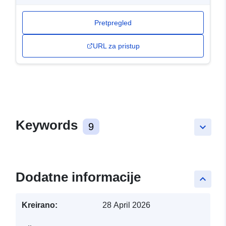
Pretpregled
URL za pristup
Keywords
9
keyboard_arrow_down
Dodatne informacije
keyboard_arrow_up
Kreirano:
28 April 2026