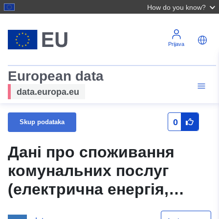
How do you know?
Prijava
European data
data.europa.eu
0
Skup podataka
Дані про споживання
комунальних послуг
(електрична енергія,
теплова енергія,