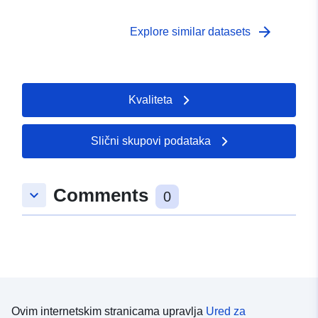
arrow_forward
Explore similar datasets
Kvaliteta
Slični skupovi podataka
Comments
keyboard_arrow_down
0
Ovim internetskim stranicama upravlja
Ured za