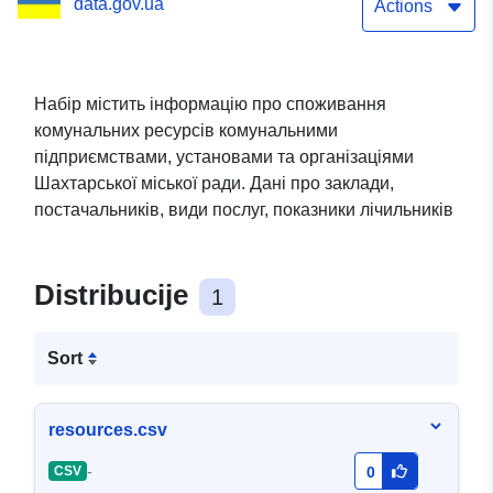
data.gov.ua
природний газ, тверде
Actions
паливо, рідке паливо
холодна та гаряча вода із
Набір містить інформацію про споживання
комунальних ресурсів комунальними
зазначенням частки
підприємствами, установами та організаціями
відновлюваних джерел
Шахтарської міської ради. Дані про заклади,
постачальників, види послуг, показники лічильників
енергії) комунальними
підприємствами,
Distribucije
1
установами та
організаціями
Sort
resources.csv
-
CSV
0