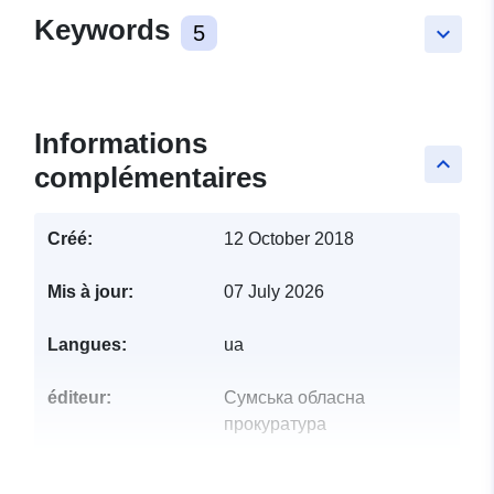
Keywords
5
keyboard_arrow_down
Informations
keyboard_arrow_up
complémentaires
Créé:
12 October 2018
Mis à jour:
07 July 2026
Langues:
ua
éditeur:
Сумська обласна
прокуратура
Points de
Нужний Олександр Сергійович