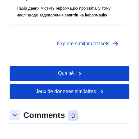
Набір даних містить інформацію про звіти, у тому
числі щодо задоволення запитів на інформацію
arrow_forward
Explore similar datasets
Qualité
Jeux de données similaires
Comments
keyboard_arrow_down
0