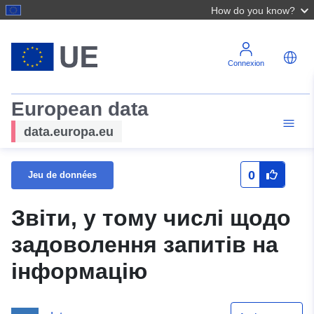
How do you know?
Connexion
European data
data.europa.eu
0
Jeu de données
Звіти, у тому числі щодо
задоволення запитів на
інформацію