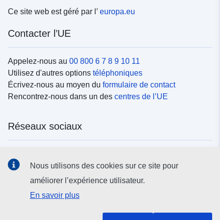
Ce site web est géré par l’
europa.eu
Contacter l’UE
Appelez-nous au
00 800 6 7 8 9 10 11
Utilisez d'autres options
téléphoniques
Écrivez-nous au moyen du
formulaire de contact
Rencontrez-nous dans un des
centres de l’UE
Réseaux sociaux
Trouvez l’UE sur les
réseaux sociaux
Nous utilisons des cookies sur ce site pour
améliorer l’expérience utilisateur.
Institutions et organes de l’UE
En savoir plus
Rechercher tous les organes et institutions de l’UE