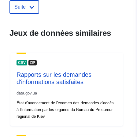
contact:
Courriel:
Suite
mailto:info@prokuratura.sumy.ua
Compte rendu du
Ajoutée à data.europa.eu:
08
Jeux de données similaires
catalogue:
May 2026
Mise à jour sur data.europa.eu:
10 August 2026
CSV
ZIP
Identificateurs:
c4d1b60e-19cd-43d4-98c6-
Rapports sur les demandes
2520c00fe8f1
d'informations satisfaites
uriRef:
http://data.europa.eu/88u/dataset
data.gov.ua
19cd-43d4-98c6-2520c00fe8f1
État d'avancement de l'examen des demandes d'accès
à l'information par les organes du Bureau du Procureur
Infos sur la
1.0
régional de Kiev
version: