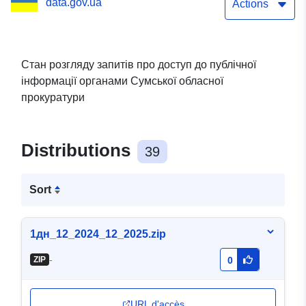
data.gov.ua
Actions
Стан розгляду запитів про доступ до публічної
інформації органами Сумської обласної
прокуратури
Distributions
39
Sort
1дн_12_2024_12_2025.zip
-
ZIP
0
URL d'accès