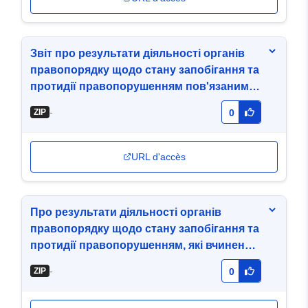
Звіт про результати діяльності органів
правопорядку щодо стану запобігання та
протидії правопорушенням пов'язаним з
домашнім насильством за 2026 рік
-
ZIP
0
URL d'accès
Про результати діяльності органів
правопорядку щодо стану запобігання та
протидії правопорушенням, які вчинено у
сфері кібербезпеки (кіберзлочини) за
-
ZIP
0
2025 рік