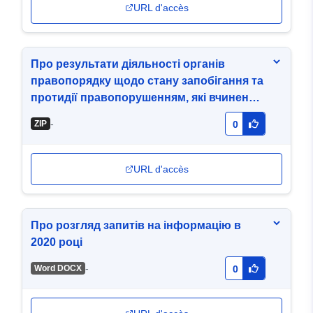
URL d'accès
Про результати діяльності органів
правопорядку щодо стану запобігання та
протидії правопорушенням, які вчинено у
сфері кібербезпеки (кіберзлочини) за
-
ZIP
0
2026 рік
URL d'accès
Про розгляд запитів на інформацію в
2020 році
-
Word DOCX
0