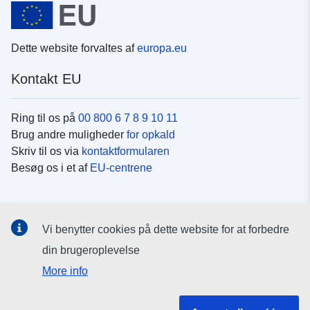
Dette website forvaltes af
europa.eu
Kontakt EU
Ring til os på
00 800 6 7 8 9 10 11
Brug andre muligheder
for opkald
Skriv til os via
kontaktformularen
Besøg os i et af
EU-centrene
Sociale medier
Vi benytter cookies på dette website for at forbedre
Søg efter EU's sider på
sociale medier
din brugeroplevelse
More info
EU-institutioner og -organer