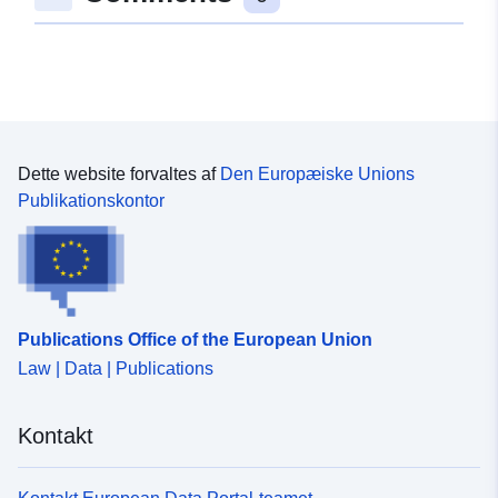
kataloger:
June 2026
Opdateret på data.europa.eu:
01 August 2026
Identifikatorer:
c5a18e06-b515-4bfa-b6f6-
e22e68703027
Dette website forvaltes af
Den Europæiske Unions
Publikationskontor
uriRef:
http://data.europa.eu/88u/dataset
b515-4bfa-b6f6-e22e68703027
Version info:
v2026.01
Publications Office of the European Union
Law | Data | Publications
Kontakt