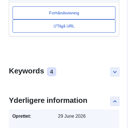
Forhåndsvisning
Tilgå URL
Keywords
4
keyboard_arrow_down
Yderligere information
keyboard_arrow_up
Oprettet:
29 June 2026