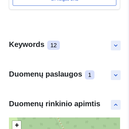
Keywords
12
keyboard_arrow_down
Duomenų paslaugos
1
keyboard_arrow_down
Duomenų rinkinio apimtis
keyboard_arrow_up
+