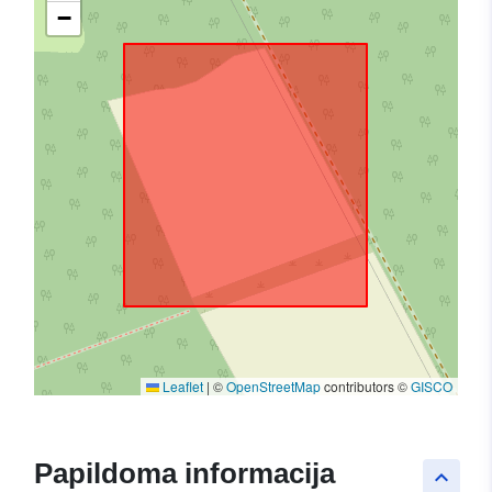
−
Leaflet
|
©
OpenStreetMap
contributors ©
GISCO
Papildoma informacija
keyboard_arrow_up