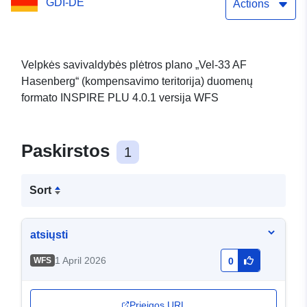
GDI-DE
Actions
Velpkės savivaldybės plėtros plano „Vel-33 AF
Hasenberg“ (kompensavimo teritorija) duomenų
formato INSPIRE PLU 4.0.1 versija WFS
Paskirstos
1
Sort
atsiųsti
1 April 2026
WFS
0
Prieigos URL