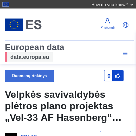
How do you know?
Prisijungti
European data
data.europa.eu
0
Duomenų rinkinys
Velpkės savivaldybės
plėtros plano projektas
„Vel-33 AF Hasenberg“
(kompensavimo teritorija)