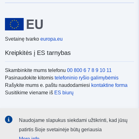
Svetainę tvarko
europa.eu
Kreipkitės į ES tarnybas
Skambinkite mums telefonu
00 800 6 7 8 9 10 11
Pasinaudokite kitomis
telefoninio ryšio galimybėmis
Rašykite mums e. paštu naudodamiesi
kontaktine forma
Susitikime viename iš
ES biurų
Socialiniai tinklai
Naudojame slapukus siekdami užtikrinti, kad jūsų
ES
socialinių tinklų kanalai
patirtis šioje svetainėje būtų geriausia
More info