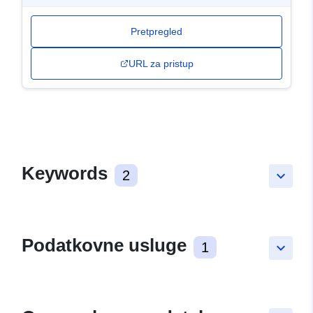
Pretpregled
URL za pristup
Keywords
2
keyboard_arrow_down
Podatkovne usluge
1
keyboard_arrow_down