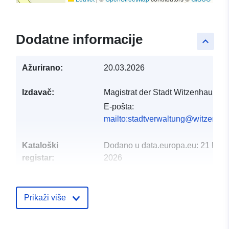
Dodatne informacije
keyboard_arrow_up
Ažurirano:
20.03.2026
Izdavač:
Magistrat der Stadt Witzenhausen
E-pošta:
mailto:stadtverwaltung@witzenha
Kataloški
Dodano u data.europa.eu:
21 Febr
registar:
2026
Ažurirano na temelju podataka.eu
01 August 2026
Prikaži više
Prostorno:
Koordinate:
[ [ 9.78204,
51.3428 ], [ 9.78551,