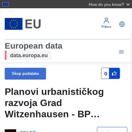
How do you know?
Prijava
European data
data.europa.eu
0
Skup podataka
Planovi urbanističkog
razvoja Grad
Witzenhausen - BP
_636016 _2172 _001 _000