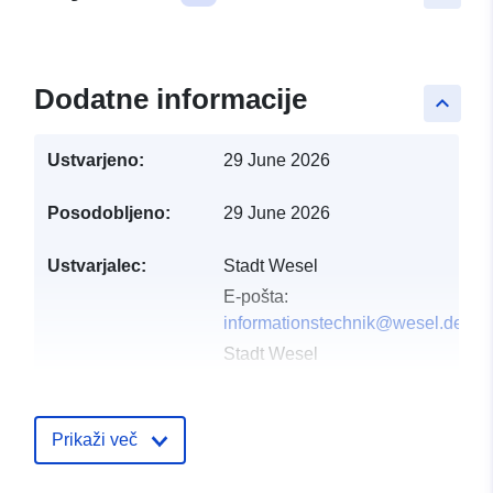
Dodatne informacije
keyboard_arrow_up
Ustvarjeno:
29 June 2026
Posodobljeno:
29 June 2026
Ustvarjalec:
Stadt Wesel
E-pošta:
informationstechnik@wesel.de
Stadt Wesel
E-pošta:
informationstechnik@wesel.de
Prikaži več
Ciljna stran:
https://www.wesel.de/politik-