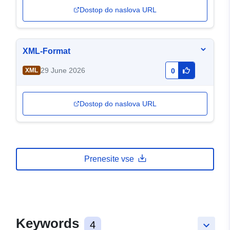
Dostop do naslova URL
XML-Format
29 June 2026
XML
0
Dostop do naslova URL
Prenesite vse
Keywords
4
keyboard_arrow_down