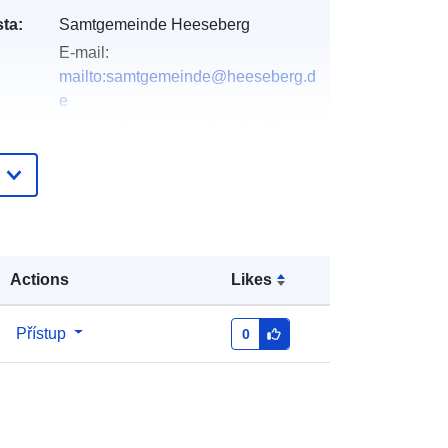
ta:
Samtgemeinde Heeseberg
E-mail:
mailto:samtgemeinde@heeseberg.d
e
Adresa:
Helmstedter Straße 17,
Jerxheim, D-38381, Deutschland
Adresa URL:
https://www.samtgemeindeheeseber
g.de/
Actions
Likes
Přidáno do data.europa.eu:
28
March 2026
Aktualizace údajů.europa.eu:
28
Přístup
0
April 2026
Souřadnice:
[ [ 10.8, 52.2 ], [ 11, 52.2
], [ 11, 52.1 ], [ 10.8, 52.1 ], [ 10.8,