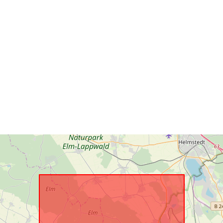
Prostorový zd
Je v souladu 
uriRef: