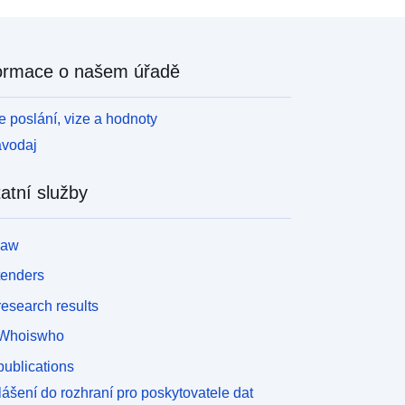
ormace o našem úřadě
 poslání, vize a hodnoty
avodaj
atní služby
law
tenders
esearch results
Whoiswho
ublications
lášení do rozhraní pro poskytovatele dat