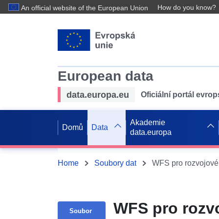
How do you know?
An official website of the European Union
European data
data.europa.eu
Oficiální portál evro
Akademie
Domů
Data
data.europa
Home
Soubory dat
WFS pro rozvojové
WFS pro rozv
Soubor