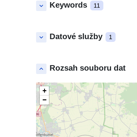
Keywords
keyboard_arrow_down
11
Datové služby
keyboard_arrow_down
1
Rozsah souboru dat
keyboard_arrow_up
+
−