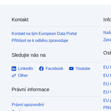
Kontakt
Inf
Naše
Kontakt na tým European Data Portal
Zpr
Přihlásit se k odběru zpravodaje
Ost
Sledujte nás na
EU 
LinkedIn
Facebook
Youtube
EU 
Other
EU r
Právní informace
EU 
EU p
Právní upozornění
Přih