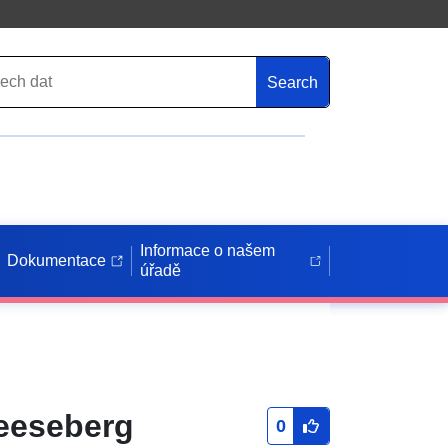
Search
Informace o našem
Dokumentace
úřadě
eeseberg
0