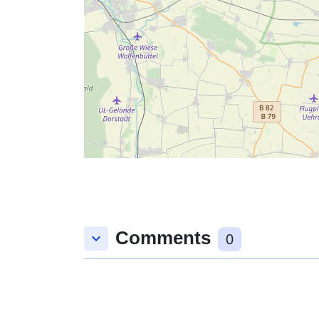
Comments
keyboard_arrow_down
0