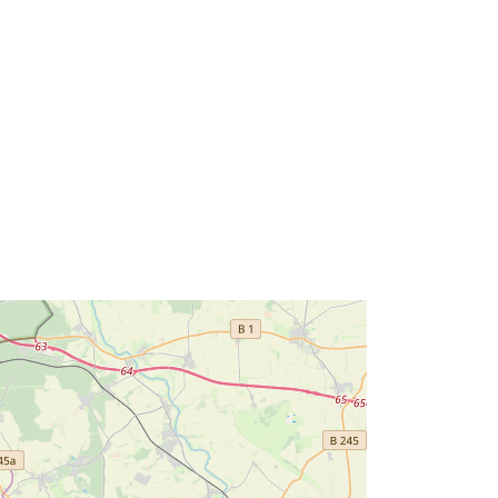
52.2 ] ]
Typ:
Polygon
roj:
s:
Datový zdroj:
http://data.europa.eu/eli/reg/2009/97
6
http://data.europa.eu/88u/dataset/c9
1a09d5-1b14-4852-97fc-
6592ba5fea3c