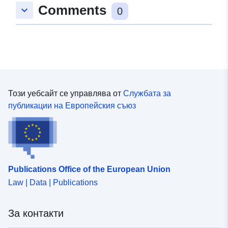
Comments
keyboard_arrow_down
0
Този уебсайт се управлява от
Службата за
публикации на Европейския съюз
Publications Office of the European Union
Law | Data | Publications
За контакти