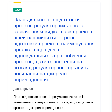
Актуализирана на data.europa.eu
29 July 2026
CSV
План діяльності з підготовки
Идентификатор
c93e28ce-17b2-49d1-bcbd-
проектів регуляторних актів із
и:
5edbc14d3c1c
зазначенням видів і назв проектів,
цілей їх прийняття, строків
uriRef:
http://data.europa.eu/88u/dataset
підготовки проектів, найменування
17b2-49d1-bcbd-5edbc14d3c1c
органів і підрозділів,
відповідальних за розроблення
Информация за
1.0
проектів, дати їх внесення на
версията:
розгляд регуляторного органу та
посилання на джерело
оприлюднення
данни.gov.ua
План підготовки проектів регуляторних актів із
зазначенням їх видів, цілей, строків, відповідальних
органів та джерел оприлюднення