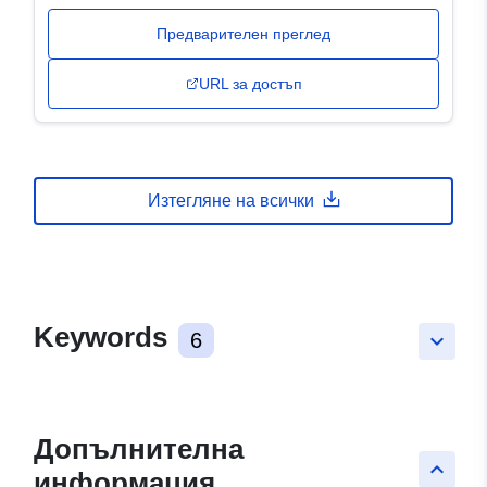
Предварителен преглед
URL за достъп
Изтегляне на всички
Keywords
6
keyboard_arrow_down
Допълнителна
keyboard_arrow_up
информация