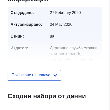
Създадено:
27 February 2020
Актуализирано:
04 May 2026
Езици:
ua
Издател:
Державна служба України
з питань геодезії,
картографії та кадастру
Звено за връзка:
Кострюкова Карина Сергіївна
Показване на повече
Имейл:
mailto:kostriukova@land.gov.ua
Сходни набори от данни
Каталожен
Добавено към data.europa.eu:
28
запис:
July 2026