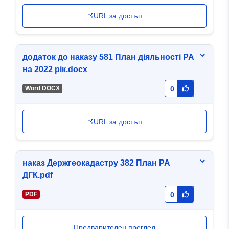
URL за достъп
додаток до наказу 581 План діяльності РА
на 2022 рік.docx
-
Word DOCX
0
URL за достъп
наказ Держгеокадастру 382 План РА
ДГК.pdf
-
PDF
0
Предварителен преглед