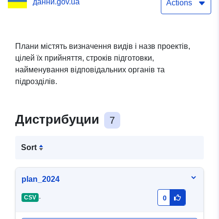
данни.gov.ua
проектів, цілей їх
Actions
прийняття, строків
підготовки проектів,
Плани містять визначення видів і назв проектів,
цілей їх прийняття, строків підготовки,
найменування органів і
найменування відповідальних органів та
підрозділів,
підрозділів.
відповідальних за
розроблення проектів,
Дистрибуции
7
дати їх внесення на
Sort
розгляд регуляторного
органу та посилання на
plan_2024
джерело оприлюднення
-
CSV
0