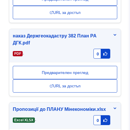
URL за достъп
наказ Держгеокадастру 382 План РА
ДГК.pdf
-
PDF
0
Предварителен преглед
URL за достъп
Пропозиції до ПЛАНУ Мінекономіки.xlsx
-
Excel XLSX
0