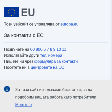
Този уебсайт се управлява от
europa.eu
За контакти с ЕС
Позвънете на
00 800 6 7 8 9 10 11
Използвайте други
тел. номера
Пишете ни чрез
формуляра за контакти
Посетете ни в
центровете на ЕС
Социални медии
За този сайт използваме бисквитки, за да
Вижте профили на ЕС в
социалните медии
подобрим вашата работа като потребители
More info