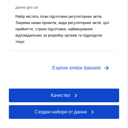
данни.gov.ua
Набір містить план підготовки регуляторних актів.
Зокрема назви проектів, види регуляторних актів, цілі
прийняття, строки підготовки, найменування
відповідальних за розробку органів та підрозділів
тощо
arrow_forward
Explore similar datasets
Качество
Сходни набори от данни