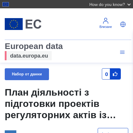
How do you know?
Влизане
European data
data.europa.eu
0
Набор от данни
План діяльності з
підготовки проектів
регуляторних актів із
зазначенням видів і назв