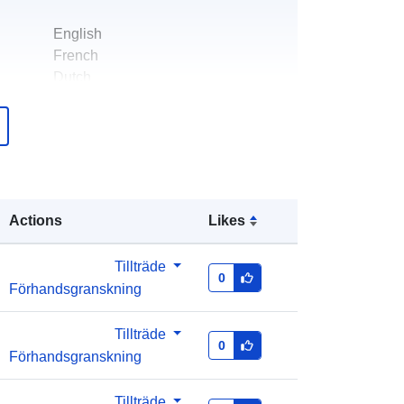
English
French
Dutch
Federal Planning Bureau
Webbplats:
https://www.plan.be
er:
Federal Planning Bureau
E-postadress:
Actions
Likes
mailto:indicators@plan.be
Tillträde
0
er:
Läggs till i data.europa.eu:
28 July
Förhandsgranskning
2026
Uppdaterad på data.europa.eu:
29
Tillträde
0
July 2026
Förhandsgranskning
Koordinater:
Tillträde
[ [ 2.54, 51.51 ], [ 6.41,