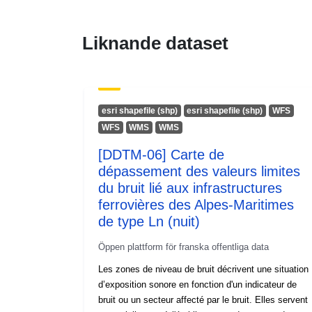
Liknande dataset
esri shapefile (shp)
esri shapefile (shp)
WFS
WFS
WMS
WMS
[DDTM-06] Carte de
dépassement des valeurs limites
du bruit lié aux infrastructures
ferrovières des Alpes-Maritimes
de type Ln (nuit)
Öppen plattform för franska offentliga data
Les zones de niveau de bruit décrivent une situation
d’exposition sonore en fonction d'un indicateur de
bruit ou un secteur affecté par le bruit. Elles servent