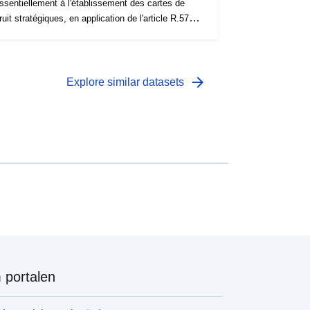
ssentiellement à l'établissement des cartes de
ruit stratégiques, en application de l'article R.572-5
u code de l’environnement.
arrow_forward
Explore similar datasets
portalen