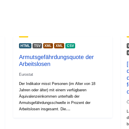
HTML
TSV
XML
XML
CSV
Armutsgefährdungsquote der
Arbeitslosen
Eurostat
d
Der Indikator misst Personen (im Alter von 18
Jahren oder älter) mit einem verfügbaren
Äquivalenzeinkommen unterhalb der
Ö
Armutsgefährdungsschwelle in Prozent der
Arbeitslosen insgesamt. Die
L
Armutsgefährdungsschwelle ist auf 60 % des
d
nationalen verfügbaren medianen
b
Äquivalenzeinkommens (nach Sozialleistungen)