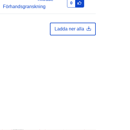
0
51.51 ], [ 6.41, 49.49 ], [ 2.54, 49.49 ],
Förhandsgranskning
[ 2.54, 51.51 ] ]
Typ:
Polygon
Ladda ner alla
c971678f4727aa69dbe5683d0006ef
c3620ab3ae
http://data.europa.eu/88u/dataset/c9
71678f4727aa69dbe5683d0006efc3
620ab3ae
ghete
public