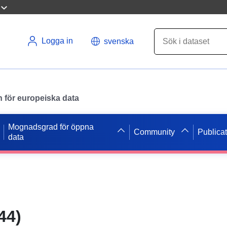
Logga in
svenska
en för europeiska data
Mognadsgrad för öppna
Community
Publica
data
44)