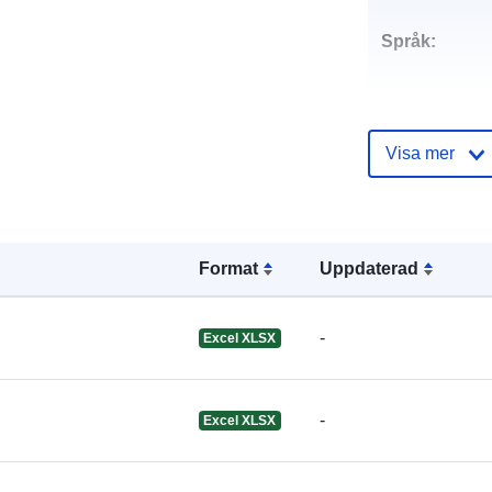
Språk:
Utgivare:
Visa mer
Kontaktpunkt
Format
Uppdaterad
-
Excel XLSX
Katalogregist
-
Excel XLSX
Spatial: