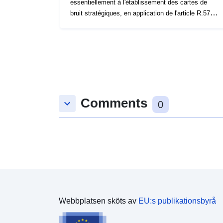
essentiellement à l'établissement des cartes de
bruit stratégiques, en application de l'article R.572-5
du code de l’environnement.
Comments
keyboard_arrow_down
0
Webbplatsen sköts av
EU:s publikationsbyrå