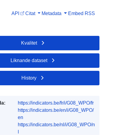
API
Citat
Metadata
Embed
RSS
Kvalitet
Liknande dataset
History
da:
https://indicators.be/fr/i/G08_WPO/fr
https://indicators.be/en/i/G08_WPO/
en
https://indicators.be/nl/i/G08_WPO/n
l