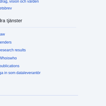
rag, vision och värden
etsbrev
ra tjänster
law
tenders
esearch results
Whoiswho
ublications
a in som dataleverantör