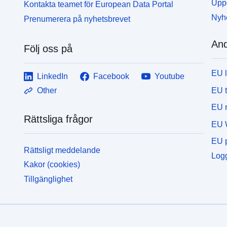
Uppd
Kontakta teamet för European Data Portal
Nyh
Prenumerera på nyhetsbrevet
And
Följ oss på
EU 
LinkedIn
Facebook
Youtube
EU 
Other
EU r
Rättsliga frågor
EU 
EU p
Rättsligt meddelande
Logg
Kakor (cookies)
Tillgänglighet