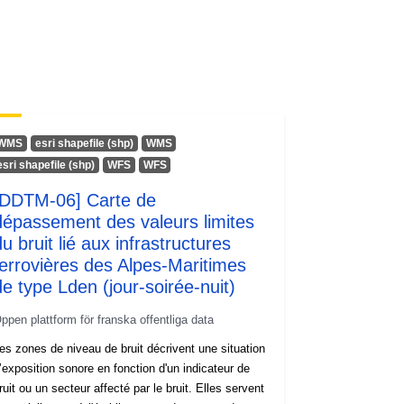
WMS
esri shapefile (shp)
WMS
esri shapefile (shp)
WFS
WFS
[DDTM-06] Carte de
dépassement des valeurs limites
u bruit lié aux infrastructures
ferrovières des Alpes-Maritimes
de type Lden (jour-soirée-nuit)
ppen plattform för franska offentliga data
es zones de niveau de bruit décrivent une situation
’exposition sonore en fonction d'un indicateur de
ruit ou un secteur affecté par le bruit. Elles servent