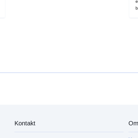
e
festgelegt. Der Indikator basiert auf der EU SILC.
b
d
Kontakt
Om 