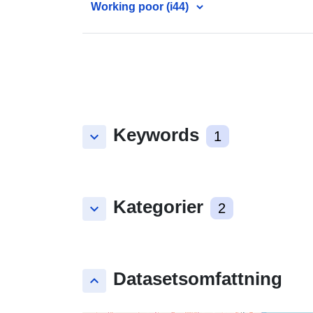
Working poor (i44)
Keywords
keyboard_arrow_down
1
Kategorier
keyboard_arrow_down
2
Datasetsomfattning
keyboard_arrow_up