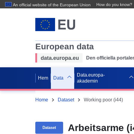
How do you know?
An official website of the European Union
European data
data.europa.eu
Den officiella portal
Data.europa-
Hem
Data
akademin
Home
Dataset
Working poor (i44)
Arbeitsarme (i
Dataset