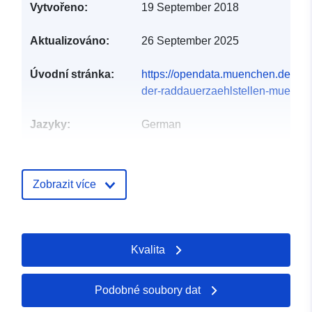
Vytvořeno:
19 September 2018
Aktualizováno:
26 September 2025
Úvodní stránka:
https://opendata.muenchen.de/data
der-raddauerzaehlstellen-muenche
Jazyky:
German
Vydavatel:
Landeshauptstadt München
Domovská stránka:
Zobrazit více
https://www.muenchen.de
Kontaktní místa:
Mobilitätsreferat - Verkehrs- und
Verhaltensdaten
Kvalita
E-mail:
mailto:verkehrsdaten.mor@muenc
Podobné soubory dat