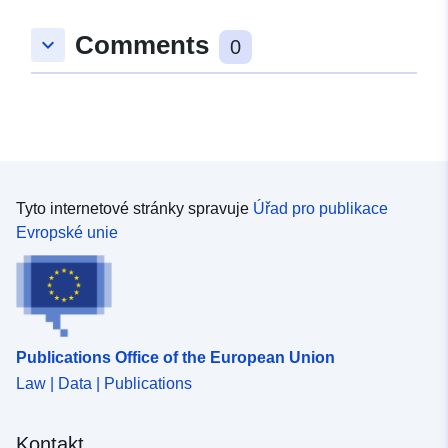
Katalogový
Přidáno do data.europa.eu:
záznam:
03 June 2026
Comments
keyboard_arrow_down
0
Aktualizace údajů.europa.eu:
03 August 2026
Identifikátory:
c9af32b1-fc32-4099-be51-
4df58a577919
Tyto internetové stránky spravuje
Úřad pro publikace
uriRef:
http://data.europa.eu/88u/dataset/
Evropské unie
fc32-4099-be51-4df58a577919
Přístupová práva:
public
Publications Office of the European Union
Law | Data | Publications
Kontakt