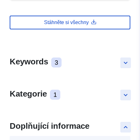
Stáhněte si všechny
Keywords
3
keyboard_arrow_down
Kategorie
1
keyboard_arrow_down
Doplňující informace
keyboard_arrow_up