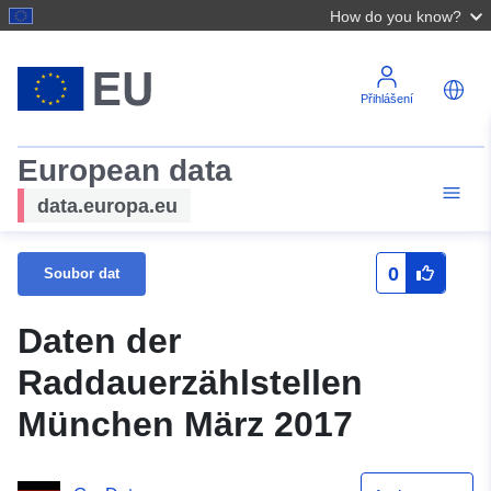
How do you know?
Přihlášení
European data
data.europa.eu
0
Soubor dat
Daten der
Raddauerzählstellen
München März 2017