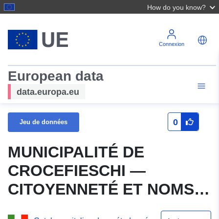
How do you know?
Connexion
European data
data.europa.eu
0
Jeu de données
MUNICIPALITÉ DE
CROCEFIESCHI —
CITOYENNETÉ ET NOMS
DE LIEUX