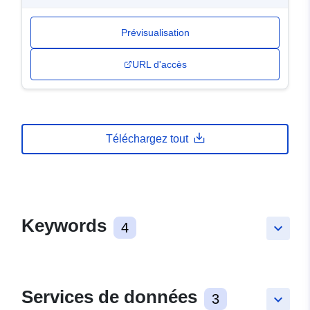
Prévisualisation
URL d'accès
Téléchargez tout
Keywords
4
keyboard_arrow_down
Services de données
3
keyboard_arrow_down