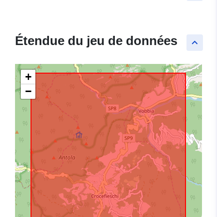
Étendue du jeu de données
keyboard_arrow_up
+
−