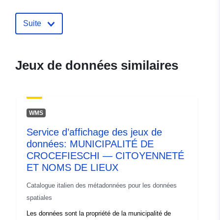
https://geoportal.regione.liguria.it
Suite
Compte rendu du
Ajoutée à data.europa.eu:
08
catalogue:
June 2022
Mise à jour sur data.europa.eu:
Jeux de données similaires
10 March 2026
spatial:
Coordonnées:
[ [ 8.9978169,
44.6107953 ], [ 9.0525741,
WMS
44.6107953 ], [ 9.0525741,
Service d’affichage des jeux de
44.5665067 ], [ 8.9978169,
données: MUNICIPALITÉ DE
44.5665067 ], [ 8.9978169,
CROCEFIESCHI — CITOYENNETÉ
44.6107953 ] ]
ET NOMS DE LIEUX
Type:
Polygon
Catalogue italien des métadonnées pour les données
Provenance:
Rilievi GPS
spatiales
Les données sont la propriété de la municipalité de