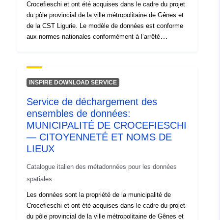
Identificateurs:
https://geoportal.regione.liguria.i
Crocefieschi et ont été acquises dans le cadre du projet
du pôle provincial de la ville métropolitaine de Gênes et
uriRef:
http://data.europa.eu/88u/dataset/
de la CST Ligurie. Le modèle de données est conforme
d-1889
aux normes nationales conformément à l’arrêté
ministériel du 10/11/2011 — Copertura:intero territoire
municipal — Origine: Enquêtes GPS — Année: 2009
INSPIRE DOWNLOAD SERVICE
Service de déchargement des
ensembles de données:
MUNICIPALITÉ DE CROCEFIESCHI
— CITOYENNETÉ ET NOMS DE
LIEUX
Catalogue italien des métadonnées pour les données
spatiales
Les données sont la propriété de la municipalité de
Crocefieschi et ont été acquises dans le cadre du projet
du pôle provincial de la ville métropolitaine de Gênes et