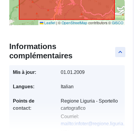
Leaflet
|
©
OpenStreetMap
contributors ©
GISCO
Informations
keyboard_arrow_up
complémentaires
Mis à jour:
01.01.2009
Langues:
Italian
Points de
Regione Liguria - Sportello
contact:
cartografico
Courriel:
mailto:infoter@regione.liguria.it
URL: