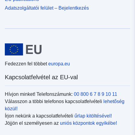
Adatszolgáltatói felület – Bejelentkezés
Fedezzen fel többet
europa.eu
Kapcsolatfelvétel az EU-val
Hívjon minket! Telefonszámunk:
00 800 6 7 8 9 10 11
Válasszon a többi telefonos kapcsolatfelvételi
lehetőség
közül!
Írjon nekünk a kapcsolatfelvételi
űrlap kitöltésével!
Jöjjön el személyesen az
uniós központok egyikébe!