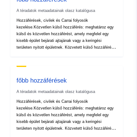
Típus:
Polygon
A téradatok metaadatainak olasz katalógusa
Eredet:
Importazione delle
Hozzáférések, civilek és Carrai folyosók
geometrie originali dalla
kezelése.Közvetlen külső hozzáférés: meghatároz egy
carta tecnica regionale e
külső és közvetlen hozzáférést, amely megfelel egy
succ...
kisebb épület bejárati ajtajának vagy a keringési
területen nyitott épületnek. Közvetett külső hozzáférés:
meghatározza a külső hozzáférést, és egy materializált
Azonosítók:
c_e625:livorno_25
megosztottságon helyezkedik el a keringési terület és a
belső tér között, amelyen keresztül egy kisebb épület
uriRef:
http://data.europa.eu/88u/dataset/
vagy épület megközelíthető. Tengelytáv: olyan
20140911-160111
főbb hozzáférések
tengelytávot határoz meg, amely egybeeshet egy külső
hozzáféréssel, vagy nem Hozzáférések, civilek és
A téradatok metaadatainak olasz katalógusa
Carrai folyosók kezelése.Közvetlen külső hozzáférés:
meghatároz egy külső és közvetlen hozzáférést, amely
Hozzáférések, civilek és Carrai folyosók
megfelel egy kisebb épület bejárati ajtajának vagy a
kezelése.Közvetlen külső hozzáférés: meghatároz egy
keringési területen nyitott épületnek. Közvetett külső
külső és közvetlen hozzáférést, amely megfelel egy
hozzáférés: meghatározza a külső hozzáférést, és egy
kisebb épület bejárati ajtajának vagy a keringési
materializált megosztottságon helyezkedik el a keringési
területen nyitott épületnek. Közvetett külső hozzáférés:
terület és a belső tér között, amelyen keresztül egy
meghatározza a külső hozzáférést, és egy materializált