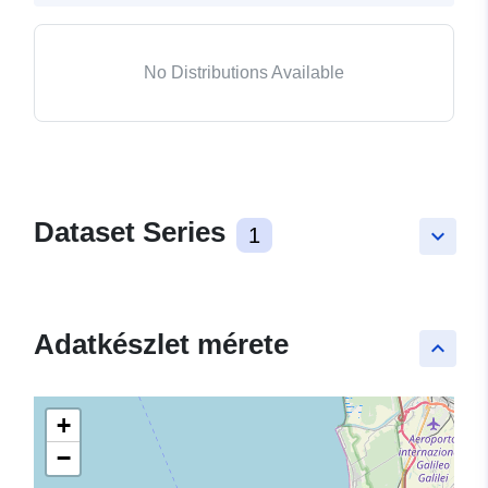
No Distributions Available
Dataset Series
1
keyboard_arrow_down
Adatkészlet mérete
keyboard_arrow_up
+
−