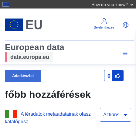
How do you know?
Bejelentkezés
European data
data.europa.eu
0
Adatkészlet
főbb hozzáférések
A téradatok metaadatainak olasz
Actions
katalógusa