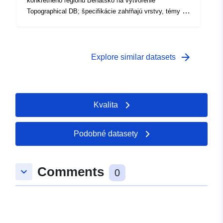
konkrétneho regiónu Benátsko na vytvorenie
Topographical DB; špecifikácie zahŕňajú vrstvy, témy a
triedy, ktoré tvoria DBGT.
arrow_forward
Explore similar datasets
Kvalita
Podobné datasety
Comments
keyboard_arrow_down
0