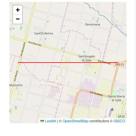
+
−
Leaflet
|
©
OpenStreetMap
contributors ©
GISCO