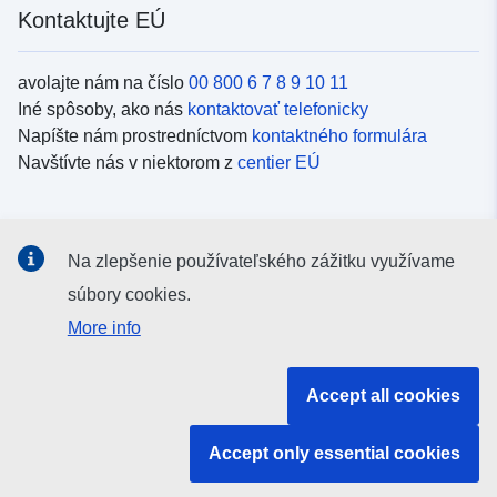
Kontaktujte EÚ
avolajte nám na číslo
00 800 6 7 8 9 10 11
Iné spôsoby, ako nás
kontaktovať telefonicky
Napíšte nám prostredníctvom
kontaktného formulára
Navštívte nás v niektorom z
centier EÚ
Sociálne médiá
Na zlepšenie používateľského zážitku využívame
Kanály EÚ na
sociálnych médiách
súbory cookies.
More info
Inštitúcie a orgány EÚ
Accept all cookies
Vyhľadávanie všetkých inštitúcií a orgánov EÚ
Accept only essential cookies