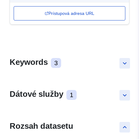
Prístupová adresa URL
Keywords
3
keyboard_arrow_down
Dátové služby
1
keyboard_arrow_down
Rozsah datasetu
keyboard_arrow_up