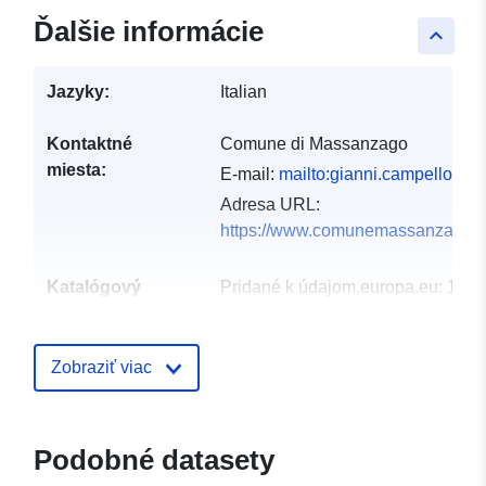
Ďalšie informácie
keyboard_arrow_up
Jazyky:
Italian
Kontaktné
Comune di Massanzago
miesta:
E-mail:
mailto:gianni.campello@c
Adresa URL:
https://www.comunemassanzago.geo
Katalógový
Pridané k údajom.europa.eu:
10 M
záznam:
2023
Aktualizované na základe údajov.
Zobraziť viac
10 March 2026
Zemepisné
Súradnice:
[ [ 11.9784,
pokrytie:
45.5192 ], [ 12.035, 45.5192
Podobné datasety
], [ 12.035, 45.5192 ], [