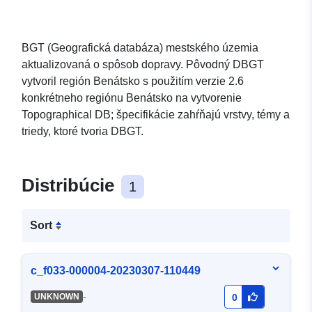
BGT (Geografická databáza) mestského územia
aktualizovaná o spôsob dopravy. Pôvodný DBGT
vytvoril región Benátsko s použitím verzie 2.6
konkrétneho regiónu Benátsko na vytvorenie
Topographical DB; špecifikácie zahŕňajú vrstvy, témy a
triedy, ktoré tvoria DBGT.
Distribúcie
1
Sort
c_f033-000004-20230307-110449
-
UNKNOWN
0