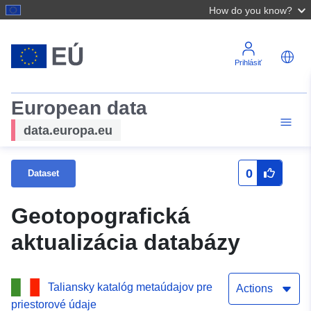
How do you know?
Prihlásiť
European data
data.europa.eu
0
Dataset
Geotopografická
aktualizácia databázy
Taliansky katalóg metaúdajov pre
Actions
priestorové údaje