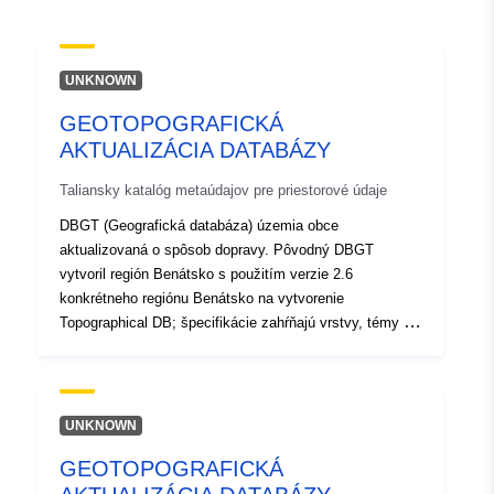
11.9784, 45.5192 ], [
11.9784, 45.5192 ] ]
Typ:
Polygon
UNKNOWN
GEOTOPOGRAFICKÁ
Pôvod:
Il DBGT (DataBase
AKTUALIZÁCIA DATABÁZY
GeoTopografico) del
territorio comunale è parte
Taliansky katalóg metaúdajov pre priestorové údaje
del lotto...
DBGT (Geografická databáza) územia obce
aktualizovaná o spôsob dopravy. Pôvodný DBGT
Identifikátory:
c_f033:000006
vytvoril región Benátsko s použitím verzie 2.6
konkrétneho regiónu Benátsko na vytvorenie
uriRef:
http://data.europa.eu/88u/dataset/
Topographical DB; špecifikácie zahŕňajú vrstvy, témy a
triedy, ktoré tvoria DBGT.
000004-20230307-110449
UNKNOWN
GEOTOPOGRAFICKÁ