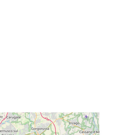
45.5359758 ] ]
Typ:
Polygon
:
Database Territoriale creato dalla
restituzione della Ripresa aerea del
20...
y:
C_F205:SIT_CENTRALE_D201200
090
http://data.europa.eu/88u/dataset/c_f
205-sit_centrale_m201200090-
20141231