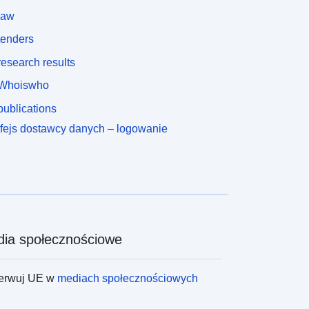
law
tenders
esearch results
Whoiswho
ublications
rfejs dostawcy danych – logowanie
ia społecznościowe
erwuj UE w
mediach społecznościowych