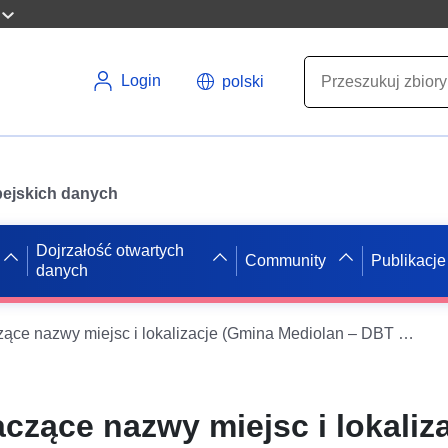
Login
polski
opejskich danych
Dojrzałość otwartych
Community
Publikacje
danych
P080101 – Znaczące nazwy miejsc i lokalizacje (Gmina Mediolan – DBT 2012 – DATASET)
czące nazwy miejsc i lokaliz