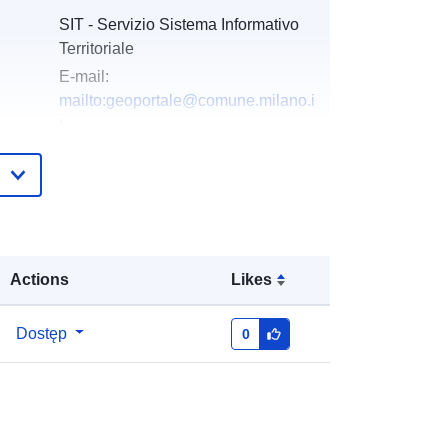
SIT - Servizio Sistema Informativo
Territoriale
E-mail:
mailto:geoportale@comune.milano.i
t
URL:
http://www.comune.milano.it
gu:
Dodany do data.europa.eu:
05 May
2023
Zaktualizowano dane.europa.eu:
10
Actions
Likes
March 2026
:
Współrzędne:
[ [ 9.0409508,
Dostęp
0
45.5359758 ], [ 9.2775276,
45.5359758 ], [ 9.2775276,
45.3865068 ], [ 9.0409508,
45.3865068 ], [ 9.0409508,