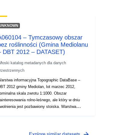
UNKNOWN
A060104 – Tymczasowy obszar
bez roślinności (Gmina Mediolanu
– DBT 2012 – DATASET)
łoski katalog metadanych dla danych
rzestrzennych
arstwa informacyjna Topographic DataBase –
BT 2012 gminy Mediolan, lot marzec 2012,
ominalna skala zwrotu 1:1000. Obszar
ainteresowania rolno-leśnego, ale który w dniu
wolnienia jest pozbawiony stoiska. Warstwa
nformacyjna Topographic DataBase – DBT 2012
miny Mediolan, lot marzec 2012, nominalna skala
wrotu 1:1000. Obszar zainteresowania rolno-
eśnego, ale który w dniu zwolnienia jest
arrow_forward
Explore similar datasets