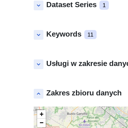
Dataset Series
keyboard_arrow_down
1
Keywords
keyboard_arrow_down
11
Usługi w zakresie dany
keyboard_arrow_down
Zakres zbioru danych
keyboard_arrow_up
+
−