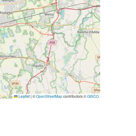
Leaflet
|
©
OpenStreetMap
contributors ©
GISCO