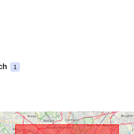
Pochodzenie 
Identyfikator
ch
1
uriRef: