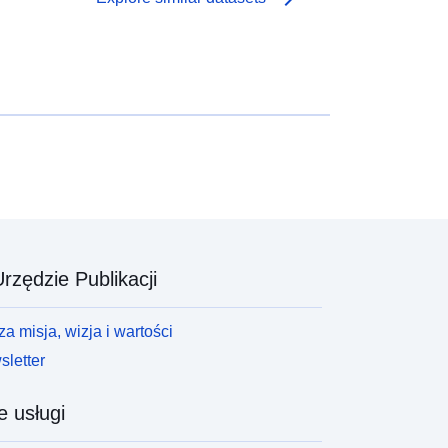
ozbawiony stoiska.
rzędzie Publikacji
a misja, wizja i wartości
letter
e usługi