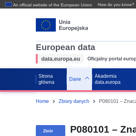
How do you know?
An official website of the European Union
European data
data.europa.eu
Oficjalny portal eur
Strona
Akademia
Dane
główna
data.europa
Home
Zbiory danych
P080101 – Zna
Zbiór