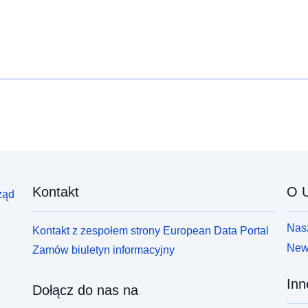
p
Kontakt
O U
ząd
Nasz
Kontakt z zespołem strony European Data Portal
News
Zamów biuletyn informacyjny
Inn
Dołącz do nas na