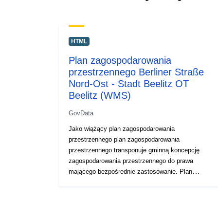
HTML
Plan zagospodarowania
przestrzennego Berliner Straße
Nord-Ost - Stadt Beelitz OT
Beelitz (WMS)
GovData
Jako wiążący plan zagospodarowania
przestrzennego plan zagospodarowania
przestrzennego transponuje gminną koncepcję
zagospodarowania przestrzennego do prawa
mającego bezpośrednie zastosowanie. Plan
zagospodarowania określa, które użytkowanie
gruntów jest dozwolone i niedopuszczalne na
dotkniętych obszarach bazowych.