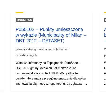
UNKNOWN
P050102 – Punkty umieszczone
w wykazie (Municipality of Milan –
DBT 2012 – DATASET)
Włoski katalog metadanych dla danych
W
przestrzennych
p
Warstwa informacyjna Topographic DataBase –
W
DBT 2012 gminy Mediolan, lot marzec 2012,
D
nominalna skala zwrotu 1:1000. Wszystkie te
n
punkty, które mają szczególne znaczenie dla opisu
z
zachowania altymetrycznego terenu, są zgłaszane i
z
oznakowane.
i
g
z
l