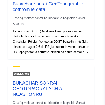
000008-20230804-085404
Bunachar sonraí GeoTopographic
cothrom le dáta
Catalóg meiteashonraí na hIodáile le haghaidh Sonraí
Spásúla
Tacar sonraí DBGT (DataBase Geotopografico) den
chríoch chathrach nuashonraithe le modh seolta.
Chruthaigh Réigiún Veneto an DBGT bunaidh trí úsáid a
bhaint as leagan 2.6 de Réigiún sonrach Veneto chun an
DB Topagrafach a chruthú; léiríonn na sonraíochtaí na
sraitheanna, téamaí agus ranganna atá sa DBGT
UNKNOWN
BUNACHAR SONRAÍ
GEOTOPAGRAFACH A
NUASHONRÚ
Catalóg meiteashonraí na hIodáile le haghaidh Sonraí