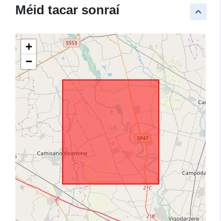
Méid tacar sonraí
keyboard_arrow_up
+
−