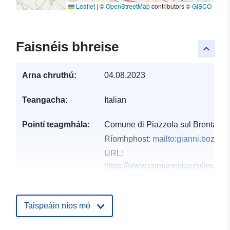
Leaflet
|
©
OpenStreetMap
contributors ©
GISCO
Faisnéis bhreise
keyboard_arrow_up
Arna chruthú:
04.08.2023
Teangacha:
Italian
Pointí teagmhála:
Comune di Piazzola sul Brenta
Ríomhphost:
mailto:gianni.bozza@
URL:
https://www.comunepiazzolasulbren
Taifead Catalóige:
Curtha le data.europa.eu:
29
August 2023
Taispeáin níos mó
Nuashonraithe ar data.europa.eu: