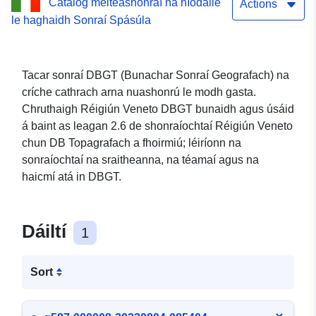
Catalóg meiteashonraí na hIodáile
Geo-Topographical
Actions
le haghaidh Sonraí Spásúla
Tacar sonraí DBGT (Bunachar Sonraí Geografach) na
críche cathrach arna nuashonrú le modh gasta.
Chruthaigh Réigiún Veneto DBGT bunaidh agus úsáid
á baint as leagan 2.6 de shonraíochtaí Réigiún Veneto
chun DB Topagrafach a fhoirmiú; léiríonn na
sonraíochtaí na sraitheanna, na téamaí agus na
haicmí atá in DBGT.
Dáiltí
1
Sort