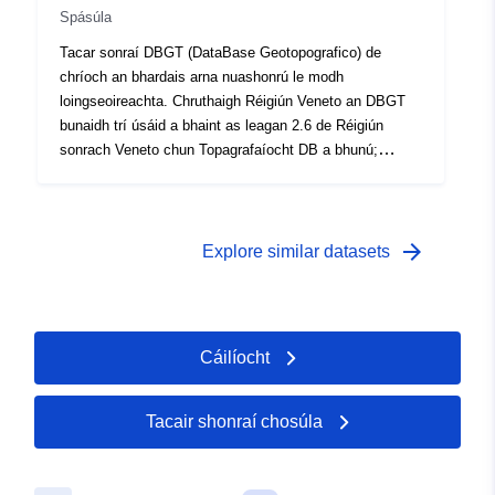
Spásúla
Tacar sonraí DBGT (DataBase Geotopografico) de
chríoch an bhardais arna nuashonrú le modh
loingseoireachta. Chruthaigh Réigiún Veneto an DBGT
bunaidh trí úsáid a bhaint as leagan 2.6 de Réigiún
sonrach Veneto chun Topagrafaíocht DB a bhunú;
taispeánann na sonraíochtaí na sraitheanna, na téamaí
agus na ranganna a chuimsíonn an DBGT.
arrow_forward
Explore similar datasets
Cáilíocht
Tacair shonraí chosúla