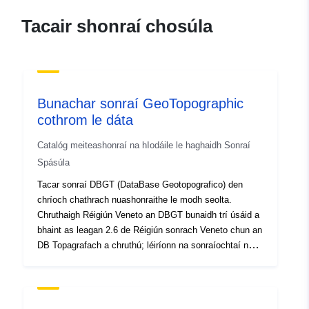
10 March 2026
Tacair shonraí chosúla
Spásúil:
Comhordanáidí:
[ [ 11.7143,
45.5933 ], [ 11.8478,
45.5933 ], [ 11.8478,
45.4917 ], [ 11.7143,
Bunachar sonraí GeoTopographic
45.4917 ], [ 11.7143,
cothrom le dáta
45.5933 ] ]
Clóscríobh:
Polygon
Catalóg meiteashonraí na hIodáile le haghaidh Sonraí
Spásúla
Bunfhoinse:
Il DBGT (DataBase
Tacar sonraí DBGT (DataBase Geotopografico) den
GeoTopografico) del
chríoch chathrach nuashonraithe le modh seolta.
territorio comunale è parte
Chruthaigh Réigiún Veneto an DBGT bunaidh trí úsáid a
del lotto...
bhaint as leagan 2.6 de Réigiún sonrach Veneto chun an
DB Topagrafach a chruthú; léiríonn na sonraíochtaí na
Aitheantóirí:
sraitheanna, téamaí agus ranganna atá sa DBGT.
c_g587:000025
uriRef:
http://data.europa.eu/88u/dataset/