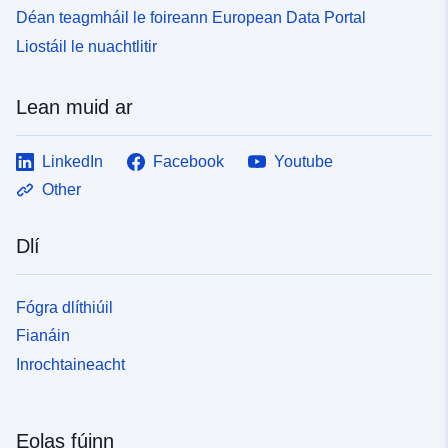
Déan teagmháil le foireann European Data Portal
Liostáil le nuachtlitir
Lean muid ar
LinkedIn
Facebook
Youtube
Other
Dlí
Fógra dlíthiúil
Fianáin
Inrochtaineacht
Eolas fúinn