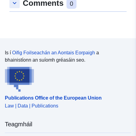
Comments
keyboard_arrow_down
0
Is í
Oifig Foilseachán an Aontais Eorpaigh
a
bhainistíonn an suíomh gréasáin seo.
Publications Office of the European Union
Law | Data | Publications
Teagmháil