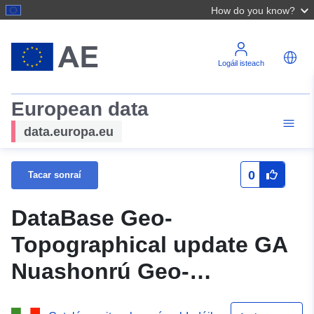
How do you know?
Logáil isteach
European data
data.europa.eu
0
Tacar sonraí
DataBase Geo-
Topographical update GA
Nuashonrú Geo-
Topographical DataBase