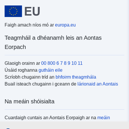
Faigh amach níos mó ar
europa.eu
Teagmháil a dhéanamh leis an Aontas
Eorpach
Glaoigh orainn ar
00 800 6 7 8 9 10 11
Úsáid roghanna
gutháin eile
Scríobh chugainn tríd an
bhfoirm theagmhála
Buail isteach chugainn i gceann de
lárionaid an Aontais
Na meáin shóisialta
Cuardaigh cuntais an Aontais Eorpaigh ar na
meáin
shóisialta