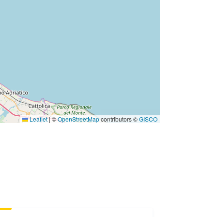
Leaflet
|
©
OpenStreetMap
contributors ©
GISCO