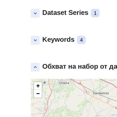
Dataset Series
keyboard_arrow_down
1
Keywords
keyboard_arrow_down
4
Обхват на набор от д
keyboard_arrow_up
+
−