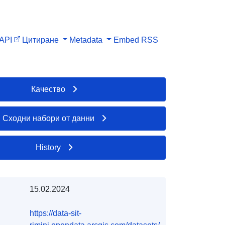
API
Цитиране
Metadata
Embed
RSS
Качество
Сходни набори от данни
History
15.02.2024
https://data-sit-