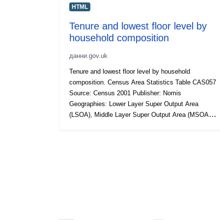
HTML
Tenure and lowest floor level by
household composition
данни.gov.uk
Tenure and lowest floor level by household
composition. Census Area Statistics Table CAS057
Source: Census 2001 Publisher: Nomis
Geographies: Lower Layer Super Output Area
(LSOA), Middle Layer Super Output Area (MSOA),
Local Authority District (LAD), Government Office
Region (GOR), National, Parliamentary
Constituency, Urban area Geographic coverage:
England and Wales Time coverage: 2001 Type of
data: Survey (census)