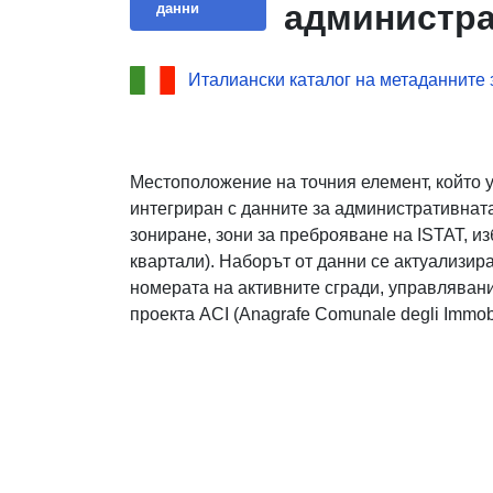
администра
данни
Италиански каталог на метаданните 
Местоположение на точния елемент, който 
интегриран с данните за административната
зониране, зони за преброяване на ISTAT, из
квартали). Наборът от данни се актуализир
номерата на активните сгради, управлявани 
проекта ACI (Anagrafe Comunale degli Immobi