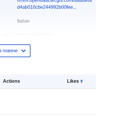
rimini.opendata.arcgis.com/datasets/
d4ab010cbe244992b00fee...
Italian
ъзка:
Comune di Rimini
Имейл:
mailto:sit@comune.rimini.it
а повече
URL адрес:
https://www.comune.rimini.it/governo
/uffici-e-sportelli/ufficio-sistema-inf...
Добавено към data.europa.eu:
25
Actions
Likes
February 2025
Актуализирана на data.europa.eu:
10 March 2026
вени
Координати:
[ [ 12.4376, 44.1177 ], [
12.6325, 44.1177 ], [ 12.6325,