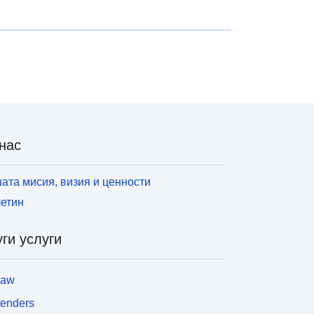
нас
ата мисия, визия и ценности
етин
ги услуги
law
tenders