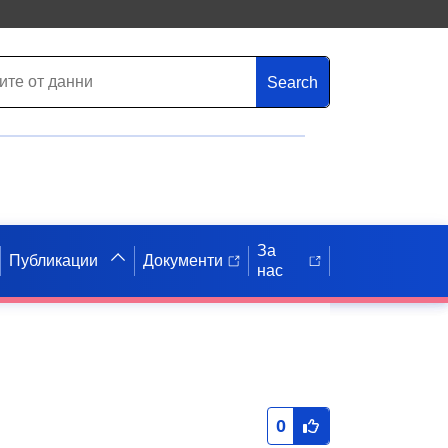
Search
За
Публикации
Документи
нас
0