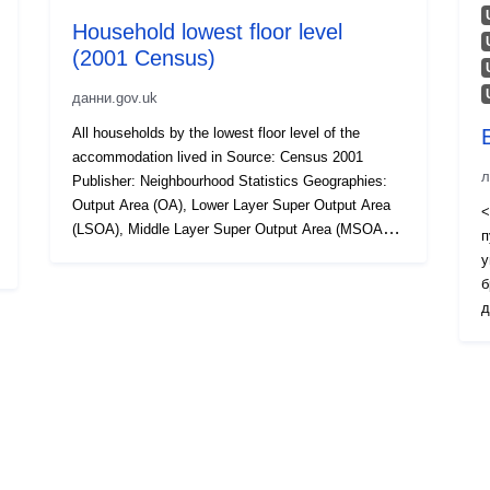
Household lowest floor level
(2001 Census)
данни.gov.uk
All households by the lowest floor level of the
accommodation lived in Source: Census 2001
л
Publisher: Neighbourhood Statistics Geographies:
Output Area (OA), Lower Layer Super Output Area
<
(LSOA), Middle Layer Super Output Area (MSOA),
п
Ward, Local Authority District (LAD), Government
у
Office Region (GOR), National Geographic
б
coverage: England and Wales Time coverage: 2001
д
Type of data: Survey (census)
о
<
<
h
r
A