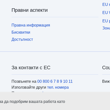
EU r
Правни аспекти
EU 
EU p
Правна информация
Зон
Бисквитки
Достъпност
За контакти с ЕС
Со
Позвънете на
00 800 6 7 8 9 10 11
Виж
Използвайте други
тел. номера
Пишете ни чрез
формуляра за контакти
Посетете ни в
центровете на ЕС
Инс
 за да подобрим вашата работа като