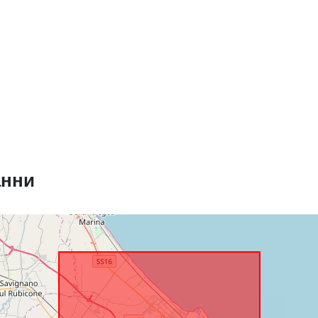
Произход:
Идентифика
и:
анни
uriRef:
Периодично
на начисляв