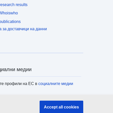
esearch results
Whoiswho
ublications
а за доставчици на данни
циални медии
те профили на ЕС в
социалните медии
титуции и органи на ЕС
Accept all cookies