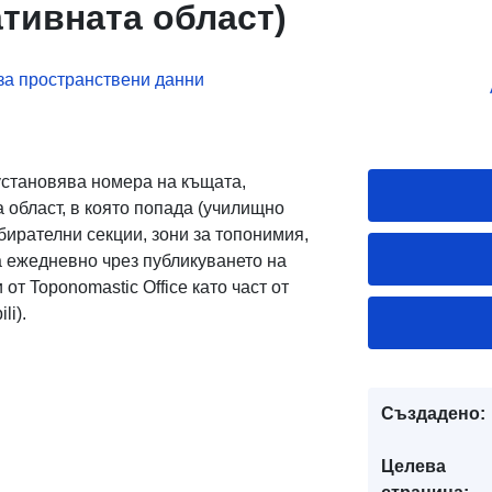
тивната област)
за пространствени данни
установява номера на къщата,
 област, в която попада (училищно
бирателни секции, зони за топонимия,
а ежедневно чрез публикуването на
от Toponomastic Office като част от
li).
Създадено:
Целева