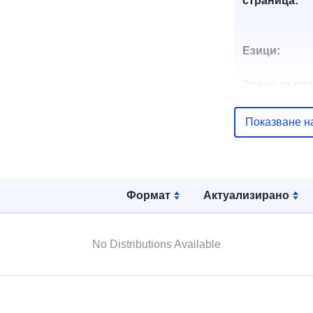
страница:
Езици:
Звено за вр
Показване н
Каталожен
Формат
Актуализирано
запис:
No Distributions Available
Пространст
: