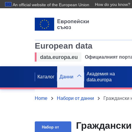
How do you know?
An official website of the European Union
European data
data.europa.eu
Официалният порта
Академия на
Каталог
Данни
data.europa
Home
Набори от данни
Граждански 
Граждански
Набор от