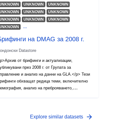
UNKNOWN
UNKNOWN
UNKNOWN
UNKNOWN
UNKNOWN
UNKNOWN
UNKNOWN
UNKNOWN
UNKNOWN
...
UNKNOWN
Брифинги на DMAG за 2008 г.
ондонски Datastore
p>Архив от брифинги и актуализации,
убликувани през 2008 г. от Групата за
правление и анализ на данни на GLA.</p> Тези
рифинги обхващат редица теми, включително
емография, анализ на преброяването,
бразование и пазара на труда в Лондон.
p>Брифинги от други години са достъпни тук:
a
ref="https://data.london.gov.uk/demography/dmag-
arrow_forward
Explore similar datasets
eport-archive/" target="_blank">DMAG Report
rchive – London Datastore</a> </p>