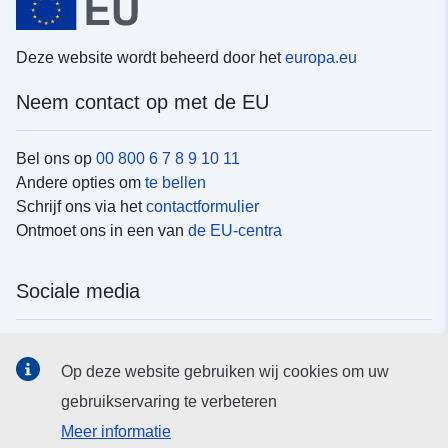
Deze website wordt beheerd door het
europa.eu
Neem contact op met de EU
Bel ons op
00 800 6 7 8 9 10 11
Andere opties om
te bellen
Schrijf ons via het
contactformulier
Ontmoet ons in een van
de EU-centra
Sociale media
Vind de van de EU
sociale-mediakanalen van de EU
Op deze website gebruiken wij cookies om uw
gebruikservaring te verbeteren
EU-instellingen en -organen
Meer informatie