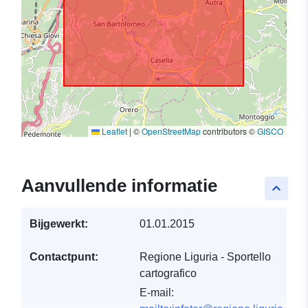
Leaflet
|
©
OpenStreetMap
contributors ©
GISCO
Aanvullende informatie
keyboard_arrow_up
Bijgewerkt:
01.01.2015
Contactpunt:
Regione Liguria - Sportello
cartografico
E-mail: