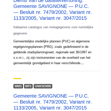
Dienst van de datasetvertoning:
Gemeente SAVIGNONE — P.U.C.
uriRef:
http://data.europa.eu/88u/dataset/
— Besluit nr. 7479/2002, Variant nr.
d-1784-ds
1133/2005, Variant nr. 3047/2015
Italiaanse catalogus van metagegevens voor ruimtelijke
gegevens
Gemeentelijke stedelijke plannen (PUC) en algemene
regelgevingsplannen (PRG), zoals gedefinieerd in de
geldende stadsplanningswet, regionale wet 36/1997 en
s.s.m.i., zij zijn instrumenten van de overheid van het
gemeentelijk grondgebied in haar verschillende
onderdelen van de herontwikkeling, stadsvernieuwing en
preventie van storingen, onderhoud, herontwikkeling van
erfgoed landbouw op het platteland en voorspellingen
van subsidiabele territoriale veranderingen op basis van
WMS
WFS
UNKNOWN
ruimtelijke ordening op supragemeentelijk niveau. —
Gemeente SAVIGNONE — P.U.C.
Gemeente SAVIGNONE — P.U.C. — Besluit nr.
— Besluit nr. 7479/2002, Variant nr.
7479/2002, Variant nr. 1133/2005, Variant nr. 3047/2015-
2015 — sc.1:2000 — Geheel gemeentelijk gebied —
1133/2005, Variant nr. 3047/2015