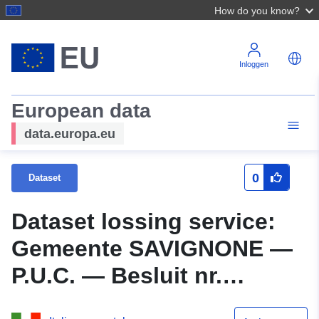
How do you know?
Inloggen
European data
data.europa.eu
0
Dataset
Dataset lossing service:
Gemeente SAVIGNONE —
P.U.C. — Besluit nr.
7479/2002, Variant nr.