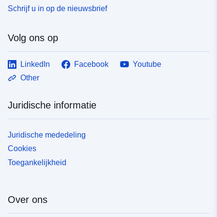
nr. 123/2004, decreet nr. 2966/2006-2006 — sc.1:5000
Schrijf u in op de nieuwsbrief
— Geheel gemeentelijk gebied — Digitalisering door
oorspronkelijke auteurs — P.R.G. goedgekeurd bij
presidentieel decreet nr. 123 van 10 september 2004 en
Volg ons op
daaropvolgend decreet nr. 2966 van 25 mei 2006
LinkedIn
Facebook
Youtube
Other
Juridische informatie
Juridische mededeling
Cookies
Toegankelijkheid
Over ons