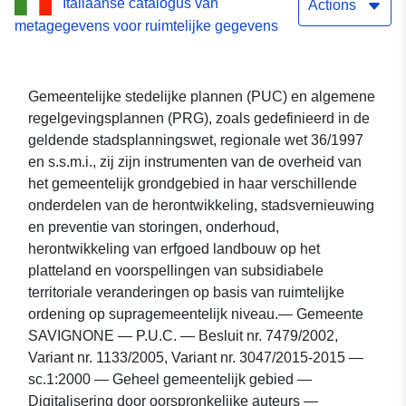
Italiaanse catalogus van
1133/2005, Variant nr.
Actions
metagegevens voor ruimtelijke gegevens
3047/2015 Dataset lossing
service: Gemeente
Gemeentelijke stedelijke plannen (PUC) en algemene
SAVIGNONE — P.U.C. —
regelgevingsplannen (PRG), zoals gedefinieerd in de
geldende stadsplanningswet, regionale wet 36/1997
Besluit nr. 7479/2002,
en s.s.m.i., zij zijn instrumenten van de overheid van
Variant nr. 1133/2005,
het gemeentelijk grondgebied in haar verschillende
onderdelen van de herontwikkeling, stadsvernieuwing
Variant nr. 3047/2015
en preventie van storingen, onderhoud,
herontwikkeling van erfgoed landbouw op het
platteland en voorspellingen van subsidiabele
territoriale veranderingen op basis van ruimtelijke
ordening op supragemeentelijk niveau.— Gemeente
SAVIGNONE — P.U.C. — Besluit nr. 7479/2002,
Variant nr. 1133/2005, Variant nr. 3047/2015-2015 —
sc.1:2000 — Geheel gemeentelijk gebied —
Digitalisering door oorspronkelijke auteurs —