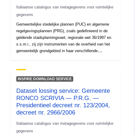
Digitalisering door oorspronkelijke auteurs — Stedenplan
Italiaanse catalogus van metagegevens voor ruimtelijke
Savignone (goedgekeurd door de provincie Genua bij
besluit nr. 7479 van 5 december 2002, variant bij besluit
gegevens
nr. 1133 van 25 februari 2005, gedeeltelijke variant met
Gemeentelijke stedelijke plannen (PUC) en algemene
beschikking nr. 3047 van 3 augustus 15)
regelgevingsplannen (PRG), zoals gedefinieerd in de
geldende stadsplanningswet, regionale wet 36/1997 en
s.s.m.i., zij zijn instrumenten van de overheid van het
gemeentelijk grondgebied in haar verschillende
onderdelen van de herontwikkeling, stadsvernieuwing en
preventie van storingen, onderhoud, herontwikkeling van
erfgoed landbouw op het platteland en voorspellingen
van subsidiabele territoriale veranderingen op basis van
INSPIRE DOWNLOAD SERVICE
ruimtelijke ordening op supragemeentelijk niveau. —
Dataset lossing service: Gemeente
Gemeente SAVIGNONE — P.U.C. — Besluit nr.
RONCO SCRIVIA — P.R.G. —
7479/2002, Variant nr. 1133/2005, Variant nr. 3047/2015-
2015 — sc.1:2000 — Geheel gemeentelijk gebied —
Presidentieel decreet nr. 123/2004,
Digitalisering door oorspronkelijke auteurs — Stedenplan
decreet nr. 2966/2006
Savignone (goedgekeurd door de provincie Genua bij
Italiaanse catalogus van metagegevens voor ruimtelijke
besluit nr. 7479 van 5 december 2002, variant bij besluit
nr. 1133 van 25 februari 2005, gedeeltelijke variant met
gegevens