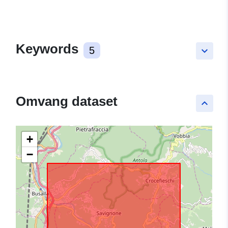
Keywords
5
keyboard_arrow_down
Omvang dataset
keyboard_arrow_up
+
−