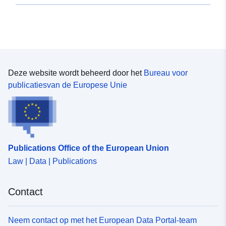
stadsvernieuwing en preventie van storingen,
onderhoud, herontwikkeling van erfgoed landbouw op het
platteland en voorspellingen van subsidiabele territoriale
veranderingen op basis van ruimtelijke ordening op
supragemeentelijk niveau.— Gemeente RONCO
SCRIVIA — Presidentieel decreet nr. 123/2004, decreet
nr. 2966/2006-2006 — sc.1:5000 — Geheel gemeentelijk
Deze website wordt beheerd door het
Bureau voor
gebied — Digitalisering door oorspronkelijke auteurs —
publicatiesvan de Europese Unie
P.R.G. goedgekeurd bij presidentieel decreet nr. 123 van
10 september 2004 en daaropvolgend decreet nr. 2966
van 25 mei 2006 zoals gedefinieerd in de geldende
stadsplanningswet, regionale wet 36/1997 en s.s.m.i., zij
zijn instrumenten van de overheid van het gemeentelijk
Publications Office of the European Union
grondgebied in haar verschillende onderdelen van de
Law | Data | Publications
herontwikkeling, stadsvernieuwing en preventie van
storingen, onderhoud, herontwikkeling van erfgoed
landbouw op het platteland en voorspellingen van
Contact
subsidiabele territoriale veranderingen op basis van
ruimtelijke ordening op supragemeentelijk niveau. —
Gemeente RONCO SCRIVIA — Presidentieel decreet
Neem contact op met het European Data Portal-team