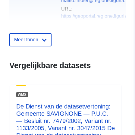
mailto:infoter@regione.liguria.it
URL:
https://geoportal.regione.liguria.it
Catalogusregister
Toegevoegd aan data.europa.eu:
:
08 June 2022
Meer tonen
Bijgewerkt op data.europa.eu:
10
March 2026
Vergelijkbare datasets
Ruimtelijk:
Coördinaten:
[ [ 8.9481348,
44.5879352 ], [ 9.0375494,
44.5879352 ], [ 9.0375494,
44.5262811 ], [ 8.9481348,
WMS
44.5262811 ], [ 8.9481348,
De Dienst van de datasetvertoning:
44.5879352 ] ]
Gemeente SAVIGNONE — P.U.C.
Soort:
Polygon
— Besluit nr. 7479/2002, Variant nr.
1133/2005, Variant nr. 3047/2015 De
Identificatoren:
https://geoportal.regione.liguria.i