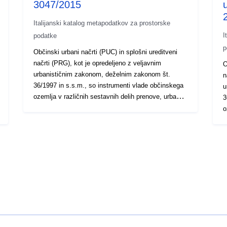
3047/2015
Italijanski katalog metapodatkov za prostorske
I
podatke
p
Občinski urbani načrti (PUC) in splošni ureditveni
načrti (PRG), kot je opredeljeno z veljavnim
O
urbanističnim zakonom, deželnim zakonom št.
n
36/1997 in s.s.m., so instrumenti vlade občinskega
u
ozemlja v različnih sestavnih delih prenove, urbana
3
obnova in preprečevanje okvar, vzdrževanje,
o
prenova dediščine podeželsko kmetijstvo in
o
napovedovanje upravičenih teritorialnih sprememb
p
na podlagi dejanja prostorskega načrtovanja na
n
nadobčinski ravni. — Občina SAVIGNONE – P.U.C.
n
– odredba št. 7479/2002, varianta št. 1133/2005,
n
varianta št. 3047/2015–2015 – sc.1:2000 – Celotno
P
občinsko ozemlje – digitalizacija izvirnih avtorjev —
2
Občinski urbani načrt Savignone (ki ga je pokrajina
o
Genova odobrila z odločbo št. 7479 z dne 5.
o
decembra 2002, različica z odločbo št. 1133 z dne
s