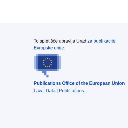
decembra 2002, različica z odločbo št. 1133 z dne
25. februarja 2005, delna različica z odločbo št.
3047 z dne 3. avgusta)
To spletišče upravlja Urad
za publikacije
Evropske unije.
Publications Office of the European Union
Law | Data | Publications