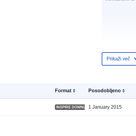
Katalogski za
Prikaži več
Prostorski:
Format
Posodobljeno
1 January 2015
INSPIRE DOWNLOAD SERVICE