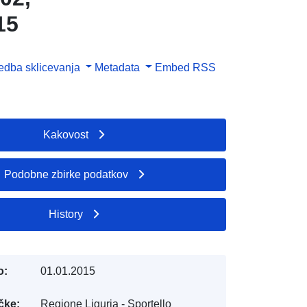
15
dba sklicevanja
Metadata
Embed
RSS
Kakovost
Podobne zbirke podatkov
History
o:
01.01.2015
čke:
Regione Liguria - Sportello