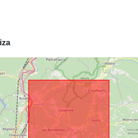
Identifikatorji
uriRef:
iza