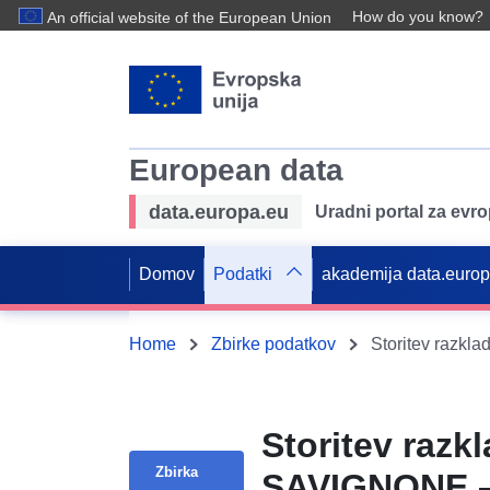
How do you know?
An official website of the European Union
European data
data.europa.eu
Uradni portal za evr
Domov
Podatki
akademija data.euro
Home
Zbirke podatkov
Storitev razk
Zbirka
SAVIGNONE – 