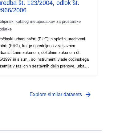
uredba št. 123/2004, odlok št.
2966/2006
talijanski katalog metapodatkov za prostorske
odatke
bčinski urbani načrti (PUC) in splošni ureditveni
ačrti (PRG), kot je opredeljeno z veljavnim
rbanističnim zakonom, deželnim zakonom št.
6/1997 in s.s.m., so instrumenti vlade občinskega
zemlja v različnih sestavnih delih prenove, urbana
bnova in preprečevanje okvar, vzdrževanje,
renova dediščine podeželsko kmetijstvo in
apovedovanje upravičenih teritorialnih sprememb
a podlagi dejanja prostorskega načrtovanja na
arrow_forward
Explore similar datasets
adobčinski ravni.— Občina RONCO SCRIVIA –
redsedniška uredba št. 123/2004, uredba št.
966/2006–2006 – sc.1:5000 – celotno občinsko
zemlje – digitalizacija izvirnih avtorjev P.R.G.,
dobren s predsedniškim odlokom št. 123 z dne 10.
eptembra 2004 in poznejšim odlokom št. 2966 z