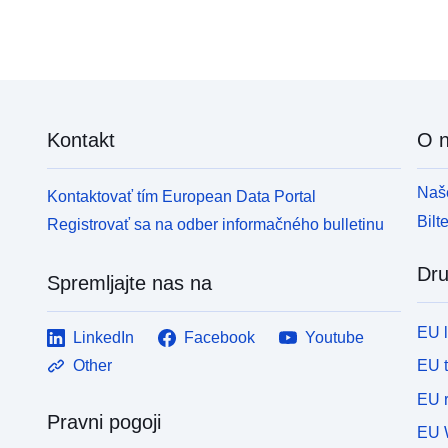
25. februarja 2005, delna različica z odločbo št.
d
3047 z dne 3. avgusta)
u
3
o
o
p
Kontakt
O 
n
na pod
n
Naše
Kontaktovať tím European Data Portal
P
Bilt
Registrovať sa na odber informačného bulletinu
2
o
Dru
o
Spremljajte nas na
s
dne
EU 
LinkedIn
Facebook
Youtube
u
36/
EU 
Other
o
EU r
o
Pravni pogoji
pre
EU 