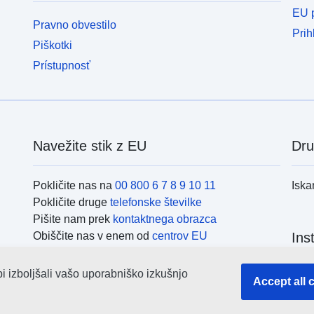
n
EU p
na pod
Pravno obvestilo
n
Prih
Piškotki
P
2
Prístupnosť
o
o
s
d
Navežite stik z EU
Dru
Pokličite nas na
00 800 6 7 8 9 10 11
Iska
Pokličite druge
telefonske številke
Pišite nam prek
kontaktnega obrazca
Obiščite nas v enem od
centrov EU
Ins
bi izboljšali vašo uporabniško izkušnjo
Iska
Accept all 