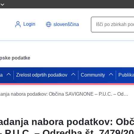
Login
slovenščina
opske podatke
pa
Zrelost odprtih podatkov
Community
Publika
Storitev razkladanja nabora podatkov: Občina SAVIGNONE – P.U.C. – Odredba št. 7479/2002, varianta št. 1133/2005, varianta št. 3047/2015
ladanja nabora podatkov: Ob
P.U.C. – Odredba št. 7479/20