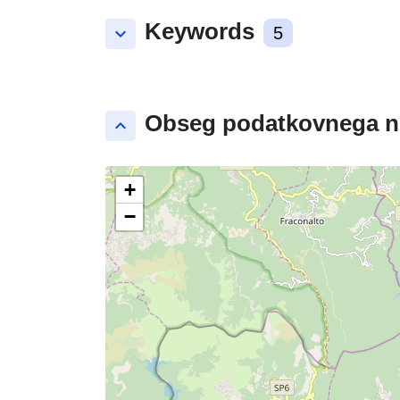
Keywords
keyboard_arrow_down
5
Obseg podatkovnega n
keyboard_arrow_up
+
−