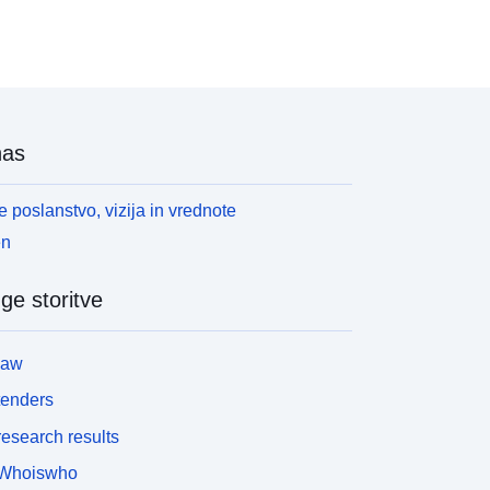
ne 25. maja 2006 kot je opredeljeno z veljavnim
rbanističnim zakonom, deželnim zakonom št.
6/1997 in s.s.m., so instrumenti vlade občinskega
zemlja v različnih sestavnih delih prenove, urbana
bnova in preprečevanje okvar, vzdrževanje,
renova dediščine podeželsko kmetijstvo in
nas
apovedovanje upravičenih teritorialnih sprememb
lagi dejanja prostorskega načrtovanja na
adobčinski ravni.— Občina RONCO SCRIVIA –
 poslanstvo, vizija in vrednote
redsedniška uredba št. 123/2004, uredba št.
en
966/2006–2006 – sc.1:5000 – celotno občinsko
zemlje – digitalizacija izvirnih avtorjev P.R.G.,
ge storitve
dobren s predsedniškim odlokom št. 123 z dne 10.
eptembra 2004 in poznejšim odlokom št. 2966 z
 25. maja 2006 kot je opredeljeno z veljavnim
law
rbanističnim zakonom, deželnim zakonom št.
1997 in s.s.m., so instrumenti vlade občinskega
tenders
zemlja v različnih sestavnih delih prenove, urbana
esearch results
bnova in preprečevanje okvar, vzdrževanje,
nova dediščine podeželsko kmetijstvo in
Whoiswho