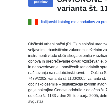
podatkov
varianta št. 1
Italijanski katalog metapodatkov za pr
Občinski urbani načrti (PUC) in splošni ureditv
veljavnim urbanističnim zakonom, deželnim zak
instrumenti vlade občinskega ozemlja v različ
obnova in preprečevanje okvar, vzdrževanje, 
in napovedovanje upravičenih teritorialnih sp
načrtovanja na nadobčinski ravni. — Občina 
7479/2002, varianta št. 1133/2005, varianta š
občinsko ozemlje – digitalizacija izvirnih avto
ga je pokrajina Genova odobrila z odločbo št. 
odločbo št. 1133 z dne 25. februarja 2005, deln
avgusta)