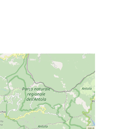
:
https://geoportal.regione.liguria.it/c_i
475:D.1784.DS
http://data.europa.eu/88u/dataset/c_i
475-d-1784-ds