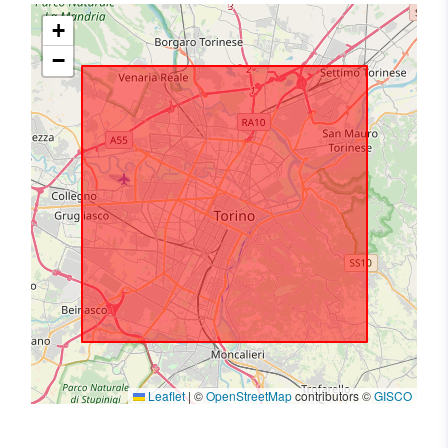
+
−
Leaflet
|
©
OpenStreetMap
contributors ©
GISCO