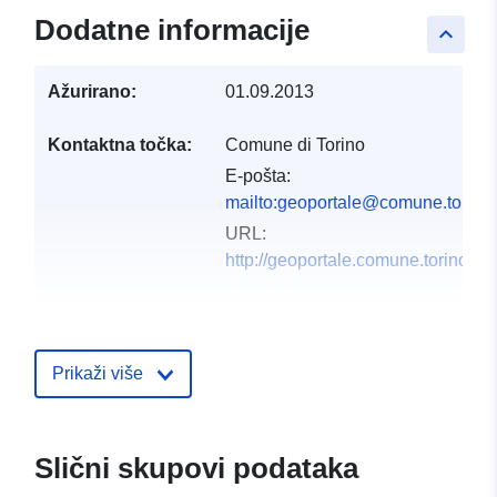
Dodatne informacije
keyboard_arrow_up
Ažurirano:
01.09.2013
Kontaktna točka:
Comune di Torino
E-pošta:
mailto:geoportale@comune.torino.i
URL:
http://geoportale.comune.torino.it
Kataloški
Dodano u data.europa.eu:
12 Octo
registar:
2021
Prikaži više
Ažurirano na temelju podataka.eu
10 March 2026
Prostorno:
Koordinate:
[ [ 7.57785,
Slični skupovi podataka
45.14021 ], [ 7.77337,