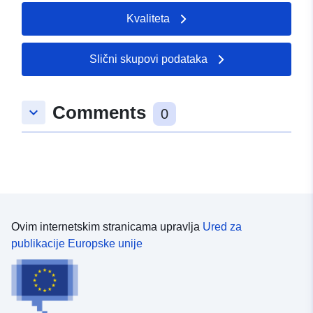
Kvaliteta
Slični skupovi podataka
Comments
keyboard_arrow_down
0
Ovim internetskim stranicama upravlja
Ured za
publikacije Europske unije