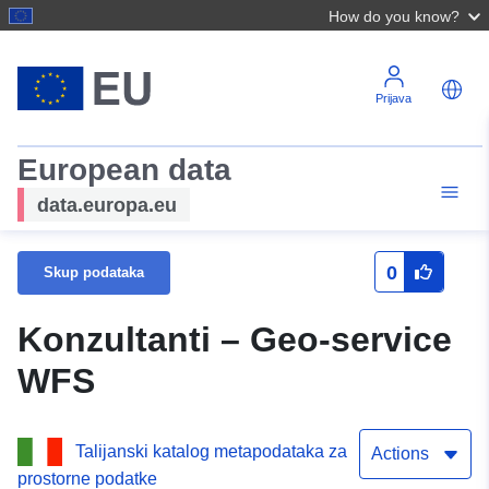
How do you know?
Prijava
European data
data.europa.eu
0
Skup podataka
Konzultanti – Geo-service
WFS
Talijanski katalog metapodataka za
Actions
prostorne podatke