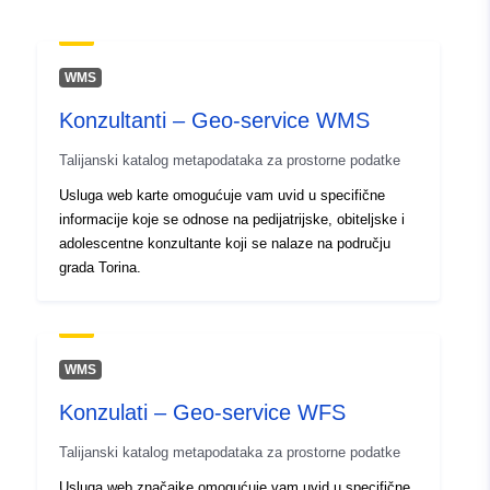
45.14021 ], [ 7.77337,
45.00678 ], [ 7.57785,
45.00678 ], [ 7.57785,
WMS
45.14021 ] ]
Konzultanti – Geo-service WMS
Tip:
Polygon
Talijanski katalog metapodataka za prostorne podatke
Identifikatori:
c_l219:84b8e0b6-9252-
Usluga web karte omogućuje vam uvid u specifične
4f16-98e3-793a379fb04a
informacije koje se odnose na pedijatrijske, obiteljske i
adolescentne konzultante koji se nalaze na području
uriRef:
http://data.europa.eu/88u/dataset/
grada Torina.
84b8e0b6-9252-4f16-98e3-
793a379fb04a
WMS
Konzulati – Geo-service WFS
Talijanski katalog metapodataka za prostorne podatke
Usluga web značajke omogućuje vam uvid u specifične