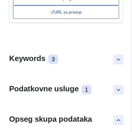
URL za pristup
Keywords
3
keyboard_arrow_down
Podatkovne usluge
1
keyboard_arrow_down
Opseg skupa podataka
keyboard_arrow_up