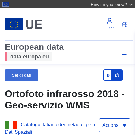
How do you know?
Login
European data
data.europa.eu
0
Set di dati
Ortofoto infrarosso 2018 -
Geo-servizio WMS
Catalogo Italiano dei metadati per i
Actions
Dati Spaziali