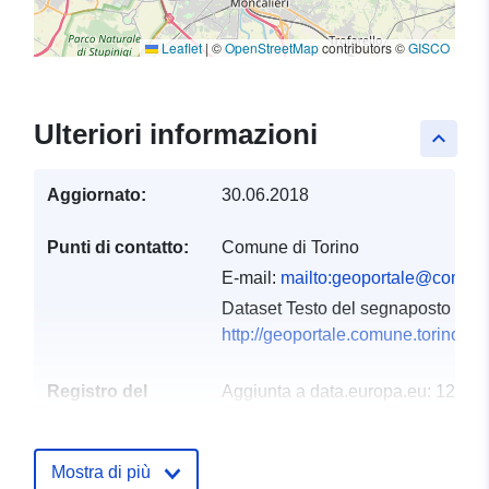
Leaflet
|
©
OpenStreetMap
contributors ©
GISCO
Ulteriori informazioni
keyboard_arrow_up
Aggiornato:
30.06.2018
Punti di contatto:
Comune di Torino
E-mail:
mailto:geoportale@comune.
Dataset Testo del segnaposto del 
http://geoportale.comune.torino.it
Registro del
Aggiunta a data.europa.eu:
12
catalogo:
October 2021
Aggiornato su data.europa.eu:
Mostra di più
10 March 2026