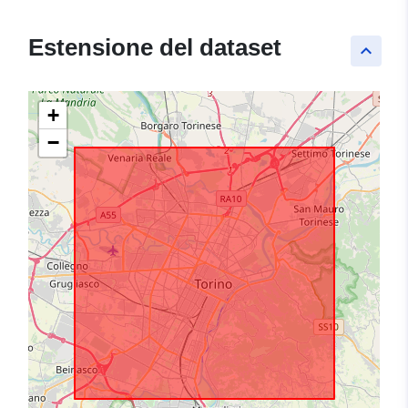
Estensione del dataset
keyboard_arrow_up
+
−