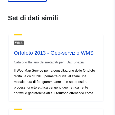
Spaziale:
Coordinate:
[ [ 7.57785,
45.14021 ], [ 7.77337,
Set di dati simili
45.14021 ], [ 7.77337,
45.00678 ], [ 7.57785,
45.00678 ], [ 7.57785,
45.14021 ] ]
WMS
Tipo:
Polygon
Ortofoto 2013 - Geo-servizio WMS
Identificatori:
c_l219:b33a664b-109b-
Catalogo Italiano dei metadati per i Dati Spaziali
424d-995d-e4ce32b90d2a
Il Web Map Service per la consultazione delle Ortofoto
digitali a colori 2013 permette di visualizzare una
uriRef:
http://data.europa.eu/88u/dataset/
mosaicatura di fotogrammi aerei che sottoposti a
b33a664b-109b-424d-995d-
processi di ortorettifica vengono geometricamente
e4ce32b90d2a
corretti e georeferenziati sul territorio ottenendo come
risultato un'immagine con scala di rappresentazione
uniforme dalla quale e' possibile misurare distanze
reali.Data volo: 10-12 aprile 2013