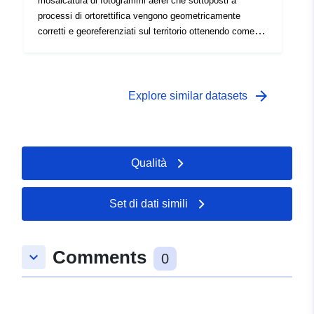
mosaicatura di fotogrammi aerei che sottoposti a
processi di ortorettifica vengono geometricamente
corretti e georeferenziati sul territorio ottenendo come
risultato un'immagine con scala di rappresentazione
uniforme dalla quale e' possibile misurare distanze
reali.Data volo: 15 marzo 2023
arrow_forward
Explore similar datasets
Qualità
Set di dati simili
Comments
keyboard_arrow_down
0