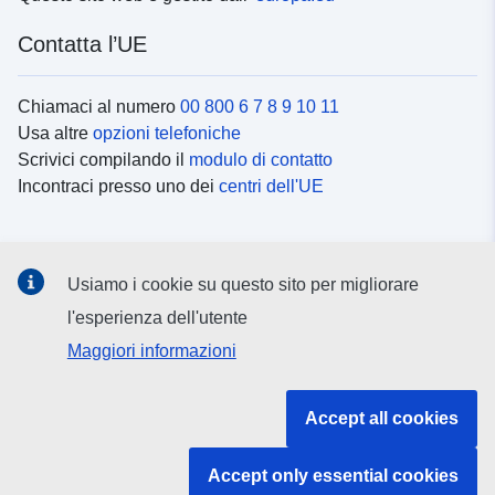
Contatta l’UE
Chiamaci al numero
00 800 6 7 8 9 10 11
Usa altre
opzioni telefoniche
Scrivici compilando il
modulo di contatto
Incontraci presso uno dei
centri dell'UE
Social media
Usiamo i cookie su questo sito per migliorare
Cerca i
canali social
l'esperienza dell'utente
Maggiori informazioni
Istituzioni e organi dell’UE
Accept all cookies
Cerca tutte le istituzioni e gli organi dell’UE
Accept only essential cookies