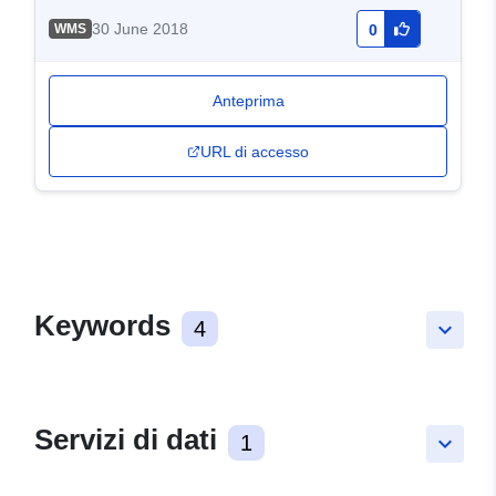
30 June 2018
WMS
0
Anteprima
URL di accesso
Keywords
4
keyboard_arrow_down
Servizi di dati
1
keyboard_arrow_down