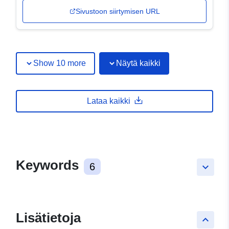
Sivustoon siirtymisen URL
Show 10 more
Näytä kaikki
Lataa kaikki
Keywords
6
keyboard_arrow_down
Lisätietoja
keyboard_arrow_up