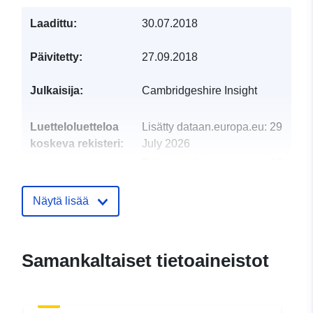
Laadittu:
30.07.2018
Päivitetty:
27.09.2018
Julkaisija:
Cambridgeshire Insight
Luetteloluetteloa
Lisätty dataan.europa.eu:
29
koskeva rekisteri:
July 2026
Päivitetty data.europa.eu:
30
July 2026
Näytä lisää
uriRef:
http://data.europa.eu/88u/dataset/
adult-learning-fund-calf-2010-20
of-course-categories1
Samankaltaiset tietoaineistot