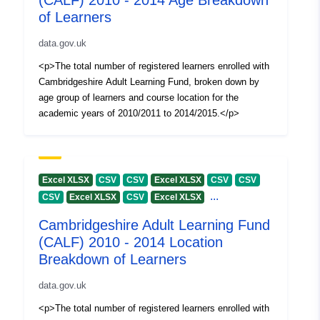
(CALF) 2010 - 2014 Age Breakdown
of Learners
data.gov.uk
<p>The total number of registered learners enrolled with
Cambridgeshire Adult Learning Fund, broken down by
age group of learners and course location for the
academic years of 2010/2011 to 2014/2015.</p>
Excel XLSX
CSV
CSV
Excel XLSX
CSV
CSV
...
CSV
Excel XLSX
CSV
Excel XLSX
Cambridgeshire Adult Learning Fund
(CALF) 2010 - 2014 Location
Breakdown of Learners
data.gov.uk
<p>The total number of registered learners enrolled with