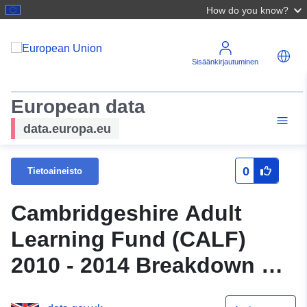
How do you know?
Sisäänkirjautuminen
European data
data.europa.eu
0
Tietoaineisto
Cambridgeshire Adult
Learning Fund (CALF)
2010 - 2014 Breakdown of
Course Categories