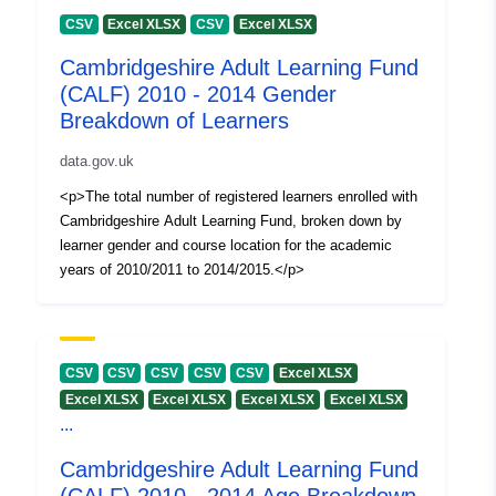
CSV
Excel XLSX
CSV
Excel XLSX
Cambridgeshire Adult Learning Fund
(CALF) 2010 - 2014 Gender
Breakdown of Learners
data.gov.uk
<p>The total number of registered learners enrolled with
Cambridgeshire Adult Learning Fund, broken down by
learner gender and course location for the academic
years of 2010/2011 to 2014/2015.</p>
CSV
CSV
CSV
CSV
CSV
Excel XLSX
Excel XLSX
Excel XLSX
Excel XLSX
Excel XLSX
...
Cambridgeshire Adult Learning Fund