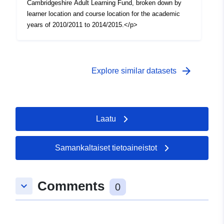
Cambridgeshire Adult Learning Fund, broken down by
learner location and course location for the academic
years of 2010/2011 to 2014/2015.</p>
arrow_forward
Explore similar datasets
Laatu
Samankaltaiset tietoaineistot
Comments
keyboard_arrow_down
0