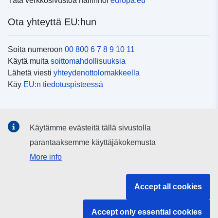
Tätä verkkosivustoa hallinnoi
europa.eu
Ota yhteyttä EU:hun
Soita numeroon
00 800 6 7 8 9 10 11
Käytä muita
soittomahdollisuuksia
Lähetä viesti
yhteydenottolomakkeella
Käy
EU:n tiedotuspisteessä
Sosiaalinen media
Käytämme evästeitä tällä sivustolla
EU
sosiaalisessa mediassa
parantaaksemme käyttäjäkokemusta
More info
EU:n toimielimet ja muut elimet
Accept all cookies
Haku EU:n toimielimistä ja elimistä
Accept only essential cookies