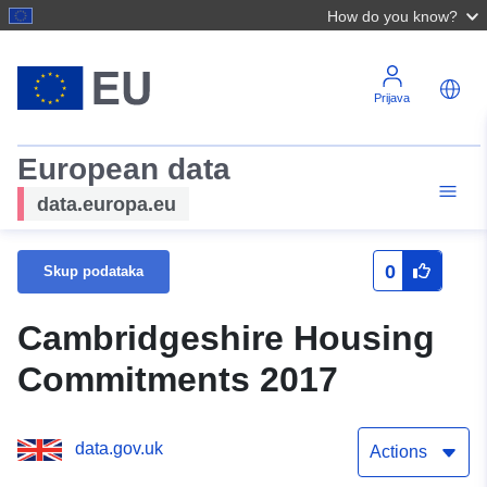
How do you know?
Prijava
European data
data.europa.eu
0
Skup podataka
Cambridgeshire Housing
Commitments 2017
data.gov.uk
Actions