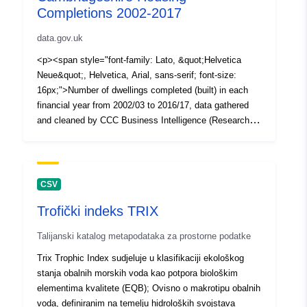
Completions 2002-2017
data.gov.uk
<p><span style="font-family: Lato, &quot;Helvetica
Neue&quot;, Helvetica, Arial, sans-serif; font-size:
16px;">Number of dwellings completed (built) in each
financial year from 2002/03 to 2016/17, data gathered
and cleaned by CCC Business Intelligence (Research)
team. Worksheet includes data by district, parish,
settlement, by bedrooms, on previously development
land, affordable and density. This data supercedes data
published in previous years.</span></p>
CSV
Trofički indeks TRIX
Talijanski katalog metapodataka za prostorne podatke
Trix Trophic Index sudjeluje u klasifikaciji ekološkog
stanja obalnih morskih voda kao potpora biološkim
elementima kvalitete (EQB); Ovisno o makrotipu obalnih
voda, definiranim na temelju hidroloških svojstava