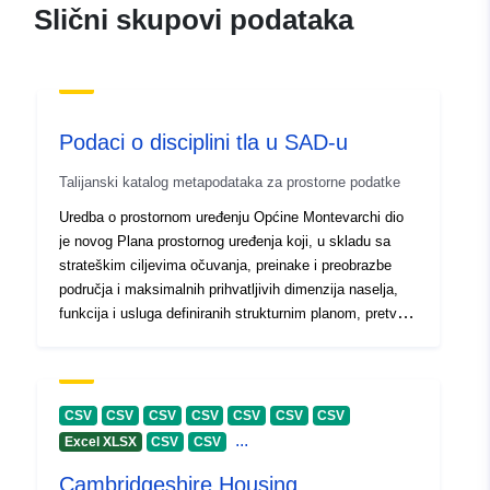
Slični skupovi podataka
Podaci o disciplini tla u SAD-u
Talijanski katalog metapodataka za prostorne podatke
Uredba o prostornom uređenju Općine Montevarchi dio
je novog Plana prostornog uređenja koji, u skladu sa
strateškim ciljevima očuvanja, preinake i preobrazbe
područja i maksimalnih prihvatljivih dimenzija naselja,
funkcija i usluga definiranih strukturnim planom, pretvara
ciljeve u operativne odluke s preciznom disciplinom za
grad i sustav naselja te za ruralno područje.
CSV
CSV
CSV
CSV
CSV
CSV
CSV
...
Excel XLSX
CSV
CSV
Cambridgeshire Housing