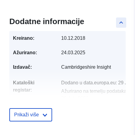
Dodatne informacije
keyboard_arrow_up
Kreirano:
10.12.2018
Ažurirano:
24.03.2025
Izdavač:
Cambridgeshire Insight
Kataloški
Dodano u data.europa.eu:
29 July
registar:
Ažurirano na temelju podataka.eu
30 July 2026
uriRef:
http://data.europa.eu/88u/dataset/
Prikaži više
housing-commitments-2017