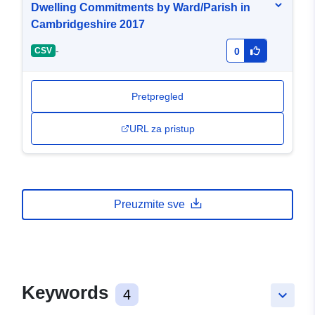
Dwelling Commitments by Ward/Parish in
Cambridgeshire 2017
-
CSV
0
Pretpregled
URL za pristup
Preuzmite sve
Keywords
4
keyboard_arrow_down