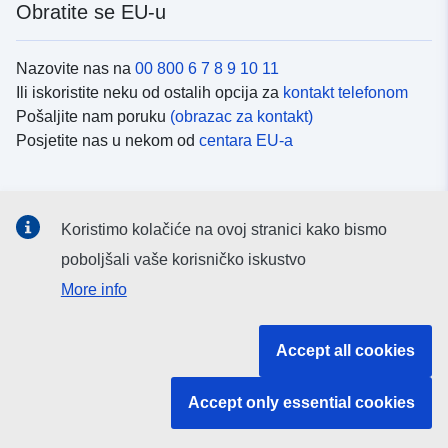
Obratite se EU-u
Nazovite nas na
00 800 6 7 8 9 10 11
Ili iskoristite neku od ostalih opcija za
kontakt telefonom
Pošaljite nam poruku
(obrazac za kontakt)
Posjetite nas u nekom od
centara EU-a
Društvene mreže
Koristimo kolačiće na ovoj stranici kako bismo
Potražite kanale EU-a na
društvenim mrežama
poboljšali vaše korisničko iskustvo
More info
Institucije i tijela EU-
Accept all cookies
Pretraživanje institucija i tijela EU-a
Accept only essential cookies