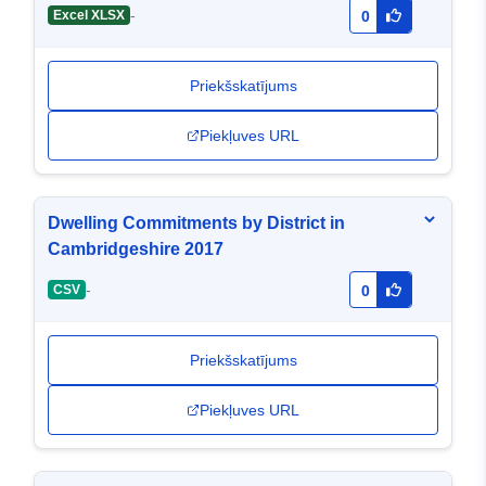
-
Excel XLSX
0
Priekšskatījums
Piekļuves URL
Dwelling Commitments by District in
Cambridgeshire 2017
-
CSV
0
Priekšskatījums
Piekļuves URL