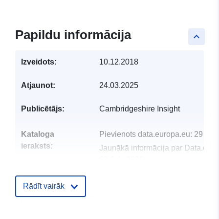
Papildu informācija
keyboard_arrow_up
Izveidots:
10.12.2018
Atjaunot:
24.03.2025
Publicētājs:
Cambridgeshire Insight
Kataloga
Pievienots data.europa.eu:
29 Jul
ieraksts:
Jaunākā informācija par Data.euro
30 July 2026
uriRef:
http://data.europa.eu/88u/dataset/
Rādīt vairāk
housing-commitments-2017