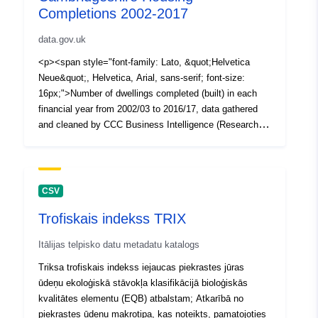
Completions 2002-2017
data.gov.uk
<p><span style="font-family: Lato, &quot;Helvetica
Neue&quot;, Helvetica, Arial, sans-serif; font-size:
16px;">Number of dwellings completed (built) in each
financial year from 2002/03 to 2016/17, data gathered
and cleaned by CCC Business Intelligence (Research)
team. Worksheet includes data by district, parish,
settlement, by bedrooms, on previously development
land, affordable and density. This data supercedes data
published in previous years.</span></p>
CSV
Trofiskais indekss TRIX
Itālijas telpisko datu metadatu katalogs
Triksa trofiskais indekss iejaucas piekrastes jūras
ūdeņu ekoloģiskā stāvokļa klasifikācijā bioloģiskās
kvalitātes elementu (EQB) atbalstam; Atkarībā no
piekrastes ūdeņu makrotipa, kas noteikts, pamatojoties