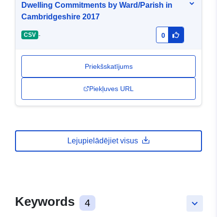
Dwelling Commitments by Ward/Parish in
Cambridgeshire 2017
-
CSV
0
Priekšskatījums
Piekļuves URL
Lejupielādējiet visus
Keywords
4
keyboard_arrow_down