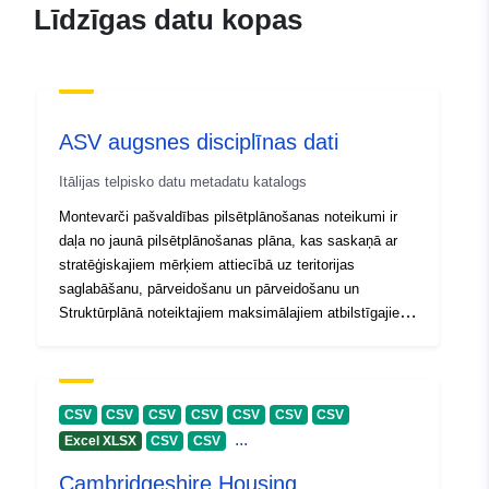
Līdzīgas datu kopas
ASV augsnes disciplīnas dati
Itālijas telpisko datu metadatu katalogs
Montevarči pašvaldības pilsētplānošanas noteikumi ir
daļa no jaunā pilsētplānošanas plāna, kas saskaņā ar
stratēģiskajiem mērķiem attiecībā uz teritorijas
saglabāšanu, pārveidošanu un pārveidošanu un
Struktūrplānā noteiktajiem maksimālajiem atbilstīgajiem
apmešanās vietu, funkciju un pakalpojumu izmēriem
pārveido mērķus operatīvos lēmumos ar precīzu
disciplīnu pilsētai un apdzīvoto vietu sistēmai un lauku
teritorijai.
CSV
CSV
CSV
CSV
CSV
CSV
CSV
...
Excel XLSX
CSV
CSV
Cambridgeshire Housing