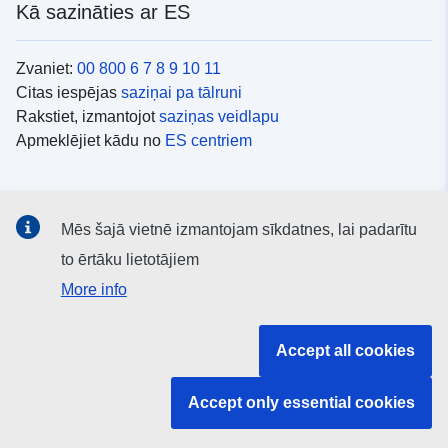
Kā sazināties ar ES
Zvaniet:
00 800 6 7 8 9 10 11
Citas iespējas
saziņai pa tālruni
Rakstiet, izmantojot
saziņas veidlapu
Apmeklējiet kādu no
ES centriem
Sociālie mediji
Mēs šajā vietnē izmantojam sīkdatnes, lai padarītu
ES konti
sociālajos medijos
to ērtāku lietotājiem
More info
ES iestādes un struktūras
Accept all cookies
Meklēt visas ES iestādes un struktūras
Accept only essential cookies