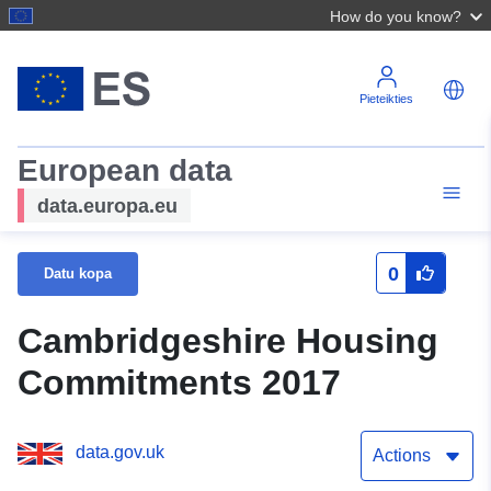
How do you know?
Pieteikties
European data
data.europa.eu
0
Datu kopa
Cambridgeshire Housing
Commitments 2017
data.gov.uk
Actions