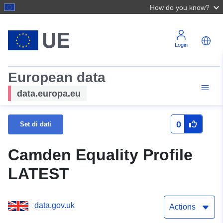
How do you know?
Login
European data
data.europa.eu
0
Set di dati
Camden Equality Profile
LATEST
data.gov.uk
Actions