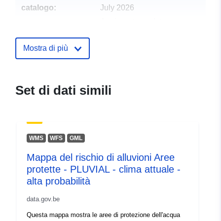
catalogo:
July 2026
Aggiornato su data.europa.eu:
30 July 2026
Mostra di più
uriRef:
http://data.europa.eu/88u/dataset
equality-profile-latest
Set di dati simili
WMS
WFS
GML
Mappa del rischio di alluvioni Aree
protette - PLUVIAL - clima attuale -
alta probabilità
data.gov.be
Questa mappa mostra le aree di protezione dell'acqua