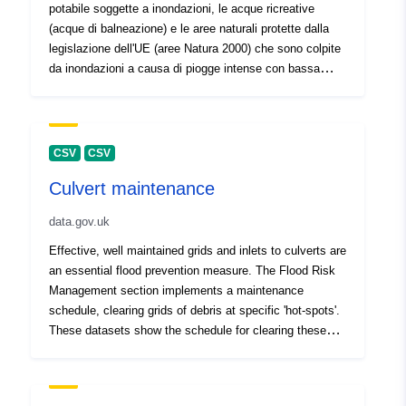
potabile soggette a inondazioni, le acque ricreative
(acque di balneazione) e le aree naturali protette dalla
legislazione dell'UE (aree Natura 2000) che sono colpite
da inondazioni a causa di piogge intense con bassa
probabilità, media probabilità e alta probabilità nel clima
attuale.
CSV
CSV
Culvert maintenance
data.gov.uk
Effective, well maintained grids and inlets to culverts are
an essential flood prevention measure. The Flood Risk
Management section implements a maintenance
schedule, clearing grids of debris at specific 'hot-spots'.
These datasets show the schedule for clearing these
grids and the actual dates when clearance took place.
Information ----------- * The common unique identifier for
both datasets is 'Grid_ID'.