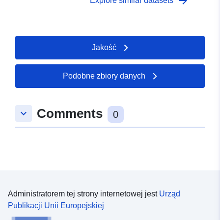
arrow_forward
Explore similar datasets
Jakość
Podobne zbiory danych
Comments
keyboard_arrow_down
0
Administratorem tej strony internetowej jest
Urząd
Publikacji Unii Europejskiej