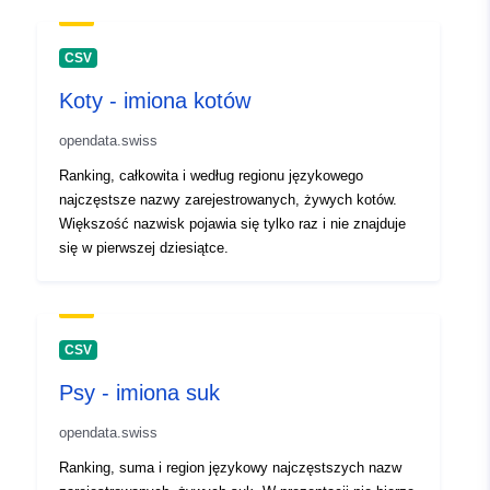
Identyfikatory:
cats-
CSV
topNamesFemale@identitas
Koty - imiona kotów
uriRef:
http://data.europa.eu/88u/dataset/c
opendata.swiss
topnamesfemale-identitas
Ranking, całkowita i według regionu językowego
najczęstsze nazwy zarejestrowanych, żywych kotów.
Okresowość
monthly
Większość nazwisk pojawia się tylko raz i nie znajduje
narastania:
się w pierwszej dziesiątce.
CSV
Psy - imiona suk
opendata.swiss
Ranking, suma i region językowy najczęstszych nazw