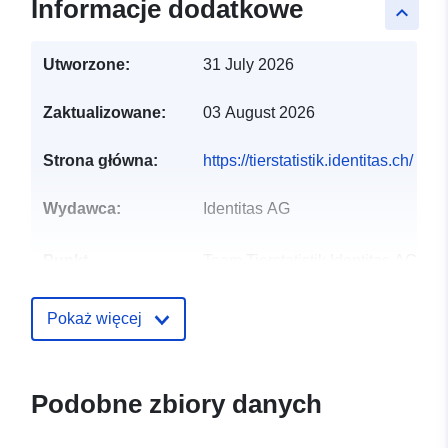
Informacje dodatkowe
keyboard_arrow_up
Utworzone:
31 July 2026
Zaktualizowane:
03 August 2026
Strona główna:
https://tierstatistik.identitas.ch/
Wydawca:
Identitas AG
Punkt
Team Tierstatistik Identitas AG
kontaktowy:
E-mail:
mailto:tierstatistik@identitas.ch
Pokaż więcej
Zapis katalogu:
Dodany do data.europa.eu:
16
October 2025
Podobne zbiory danych
Zaktualizowano dane.europa.eu:
07 August 2026