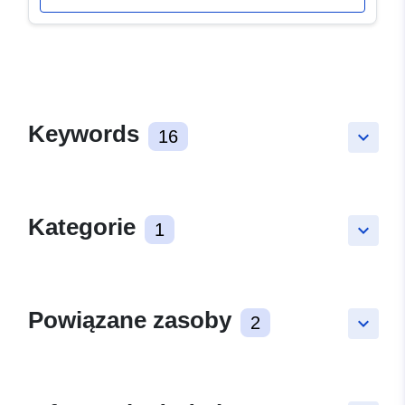
Keywords
16
keyboard_arrow_down
Kategorie
1
keyboard_arrow_down
Powiązane zasoby
2
keyboard_arrow_down