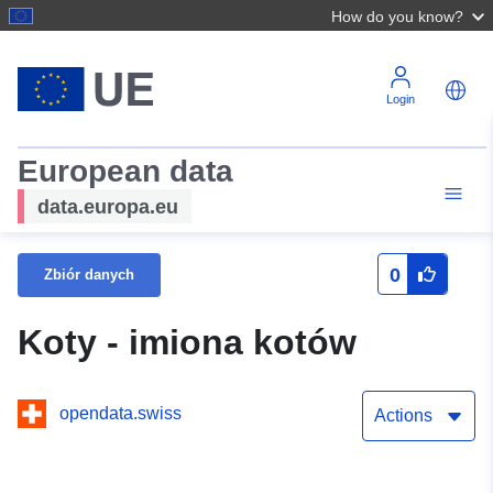
How do you know?
Login
European data
data.europa.eu
0
Zbiór danych
Koty - imiona kotów
opendata.swiss
Actions