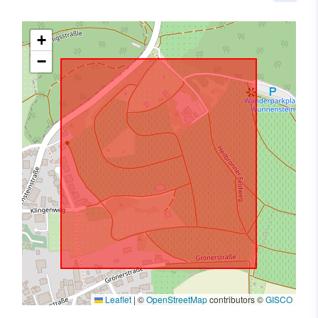
+
−
Leaflet
|
©
OpenStreetMap
contributors ©
GISCO