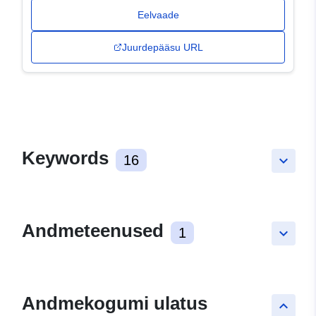
Eelvaade
Juurdepääsu URL
Keywords
16
keyboard_arrow_down
Andmeteenused
1
keyboard_arrow_down
Andmekogumi ulatus
keyboard_arrow_up