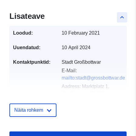
Lisateave
keyboard_arrow_up
Loodud:
10 February 2021
Uuendatud:
10 April 2024
Kontaktpunktid:
Stadt Großbottwar
E-Mail:
mailto:stadt@grossbottwar.de
Aadress:
Marktplatz 1,
Großbottwar, 71723,
Deutschland
URL:
Näita rohkem
http://www.grossbottwar.de
Kataloogi kirje:
Lisatud andmetele.europa.eu:
21 