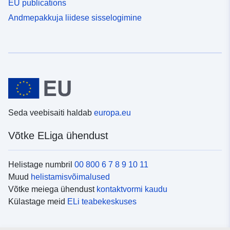
EU publications
Andmepakkuja liidese sisselogimine
Seda veebisaiti haldab
europa.eu
Võtke ELiga ühendust
Helistage numbril
00 800 6 7 8 9 10 11
Muud
helistamisvõimalused
Võtke meiega ühendust
kontaktvormi kaudu
Külastage meid
ELi teabekeskuses