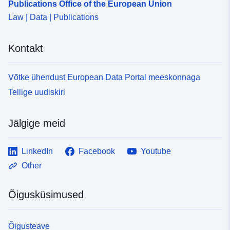
Publications Office of the European Union
http://data.europa.eu/eli/reg/2009/
Law | Data | Publications
uriRef:
http://data.europa.eu/88u/dataset
832f-48c1-afaa-2dac2e4c5102
Kontakt
Võtke ühendust European Data Portal meeskonnaga
Tellige uudiskiri
Jälgige meid
LinkedIn
Facebook
Youtube
Other
Õigusküsimused
Õigusteave