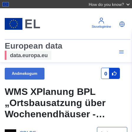
How do you know?
Sisselogimine
European data
data.europa.eu
0
Andmekogum
WMS XPlanung BPL
„Ortsbausatzung über
Wochenendhäuser -
Aufhebung“