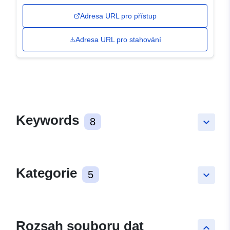
Adresa URL pro přístup
Adresa URL pro stahování
Keywords
8
keyboard_arrow_down
Kategorie
5
keyboard_arrow_down
Rozsah souboru dat
keyboard_arrow_up