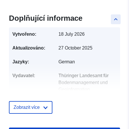
Doplňující informace
keyboard_arrow_up
Vytvořeno:
18 July 2026
Aktualizováno:
27 October 2025
Jazyky:
German
Vydavatel:
Thüringer Landesamt für
Bodenmanagement und
Geoinformation
E-mail:
kompetenzzentrum.gdi-
Zobrazit více
th@tlbg.thueringen.de
Kontaktní místa:
Thüringer Landesamt für