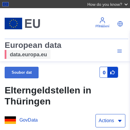
How do you know?
Přihlášení
European data
data.europa.eu
0
Soubor dat
Elterngeldstellen in
Thüringen
GovData
Actions