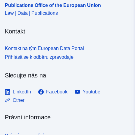
Publications Office of the European Union
0fecf2903172
Law | Data | Publications
uriRef:
http://data.europa.eu/88u/dataset
73e7-4250-b6aa-0fecf2903172
Kontakt
Typ:
Datový zdroj:
Kontakt na tým European Data Portal
http://inspire.ec.europa.eu/metadat
Přihlásit se k odběru zpravodaje
codelist/ResourceType/dataset
Sledujte nás na
LinkedIn
Facebook
Youtube
Other
Právní informace