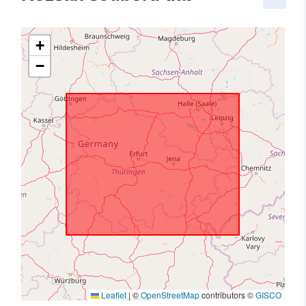
+
−
Leaflet
|
©
OpenStreetMap
contributors ©
GISCO