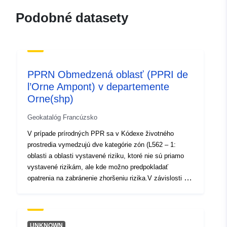
mailto:s.devriendt@vmm.be
Podobné datasety
Kontaktné
Vlaamse
miesta:
Milieumaatschappij
E-mail:
mailto:info@vmm.be
Adresa URL:
PPRN Obmedzená oblasť (PPRI de
https://vmm.vlaanderen.be
l’Orne Ampont) v departemente
Orne(shp)
Katalógový
Pridané k údajom.europa.eu:
28 J
Geokatalóg Francúzsko
záznam:
Aktualizované na základe údajov.
V prípade prírodných PPR sa v Kódexe životného
29 July 2026
prostredia vymedzujú dve kategórie zón (L562 – 1:
oblasti a oblasti vystavené riziku, ktoré nie sú priamo
Zemepisné
Súradnice:
[ [ 2.54, 51.51 ], [
vystavené rizikám, ale kde možno predpokladať
pokrytie:
5.92, 51.51 ], [ 5.92, 50.67 ], [
opatrenia na zabránenie zhoršeniu rizika.V závislosti od
2.54, 50.67 ], [ 2.54, 51.51 ] ]
úrovne nebezpečenstva je každá oblasť predmetom
vymáhateľného vyrovnania. V nariadeniach sa vo
Typ:
Polygon
všeobecnosti rozlišujú tri typy oblastí:1 – „Budovanie
zakázaných oblastí“, tzv. „červené oblasti“, v ktorých je
UNKNOWN