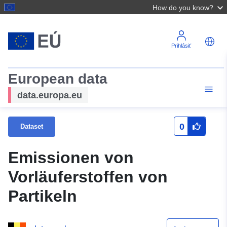
How do you know?
Prihlásiť
European data
data.europa.eu
0
Dataset
Emissionen von
Vorläuferstoffen von
Partikeln