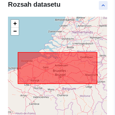
Rozsah datasetu
keyboard_arrow_up
+
−