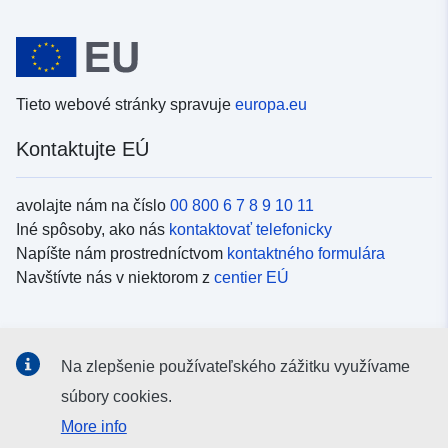
Tieto webové stránky spravuje
europa.eu
Kontaktujte EÚ
avolajte nám na číslo
00 800 6 7 8 9 10 11
Iné spôsoby, ako nás
kontaktovať telefonicky
Napíšte nám prostredníctvom
kontaktného formulára
Navštívte nás v niektorom z
centier EÚ
Sociálne médiá
Na zlepšenie používateľského zážitku využívame
Kanály EÚ na
sociálnych médiách
súbory cookies.
More info