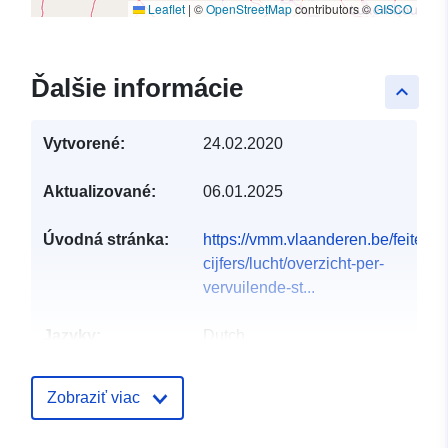
Leaflet
|
©
OpenStreetMap
contributors ©
GISCO
Ďalšie informácie
keyboard_arrow_up
Vytvorené:
24.02.2020
Aktualizované:
06.01.2025
Úvodná stránka:
https://vmm.vlaanderen.be/feiten-
cijfers/lucht/overzicht-per-
vervuilende-st...
Jazyky:
Dutch
Vydavateľ:
Vlaamse Milieu
Zobraziť viac
Maatschappij
E-mail: