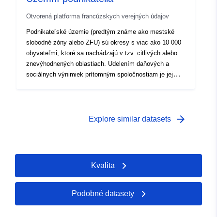
opened using Oxford Instruments EBSD software.
Otvorená platforma francúzskych verejných údajov
Supporting EDS files are available on request
Podnikateľské územie (predtým známe ako mestské
slobodné zóny alebo ZFU) sú okresy s viac ako 10 000
obyvateľmi, ktoré sa nachádzajú v tzv. citlivých alebo
znevýhodnených oblastiach. Udelením daňových a
sociálnych výnimiek prítomným spoločnostiam je jej
ambíciou oživiť štvrte, ktoré sa považujú za prioritné z
hľadiska ich hospodárskych a sociálnych charakteristík,
a to obnovením hospodárskej činnosti, a tým aj
zamestnanosti. Od 15. mája 2007 jeho posledná zmena,
arrow_forward
Explore similar datasets
Územie podnikateľov Le Havre pokrýva 200 ha. Obvody
podnikateľských území určuje ministerstvo mesta,
mládeže a športu. Zaisťuje sa sledovaním hraníc parciel
a traťových osí, pričom sa zabezpečuje, aby boli
Kvalita
zahrnuté aj adresy zodpovedajúce prístupu parciel
zahrnutých do obvodov s cieľom umožniť riešenie
úpravy vetrania prostredníctvom zónovania.
Podobné datasety