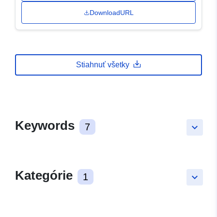
DownloadURL
Stiahnuť všetky
Keywords
7
keyboard_arrow_down
Kategórie
1
keyboard_arrow_down