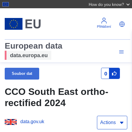
How do you know?
Přihlášení
European data
data.europa.eu
0
Soubor dat
CCO South East ortho-
rectified 2024
data.gov.uk
Actions