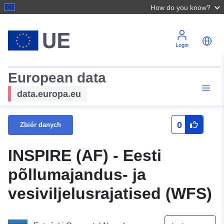
How do you know?
Login
European data
data.europa.eu
0
Zbiór danych
INSPIRE (AF) - Eesti
põllumajandus- ja
vesiviljelusrajatised (WFS)