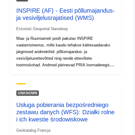
INSPIRE (AF) - Eesti põllumajandus-
ja vesiviljelusrajatised (WMS)
Estoński Geoportal Narodowy
Maa- ja Ruumiameti poolt pakutav INSPIRE
vaatamisteenus, mille kaudu tehakse kättesaadavaks
järgmised andmekihid: põllumajandus- ja
vesiviljelusettevõtted ning nende ettevõtete
tootmiskohad. Andmed pärinevad PRIA loomaderegistri
andmebaasist.
UNKNOWN
Usługa pobierania bezpośredniego
zestawu danych (WFS): Działki rolne
i ich kwestie środowiskowe
Geokatalog Francja