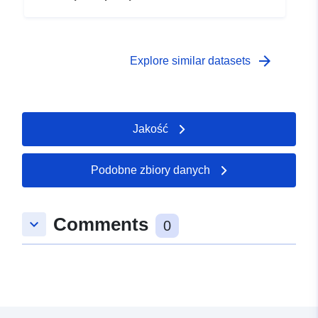
arrow_forward
Explore similar datasets
Jakość
Podobne zbiory danych
Comments
keyboard_arrow_down
0