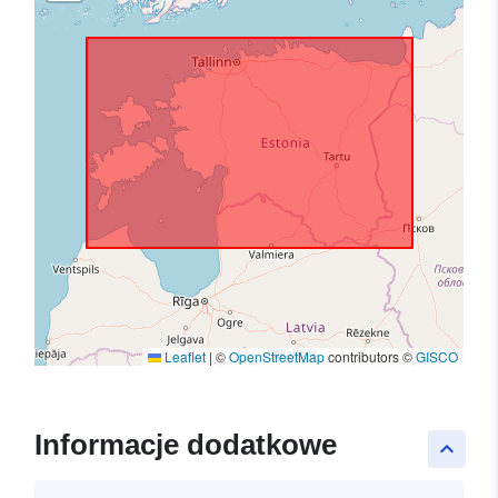
Leaflet
|
©
OpenStreetMap
contributors ©
GISCO
Informacje dodatkowe
keyboard_arrow_up