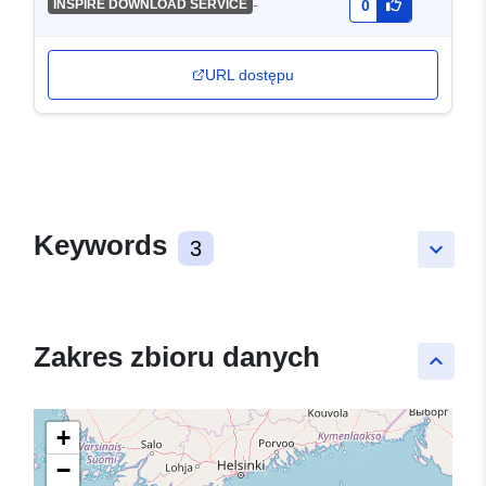
-
INSPIRE DOWNLOAD SERVICE
0
URL dostępu
Keywords
3
keyboard_arrow_down
Zakres zbioru danych
keyboard_arrow_up
+
−