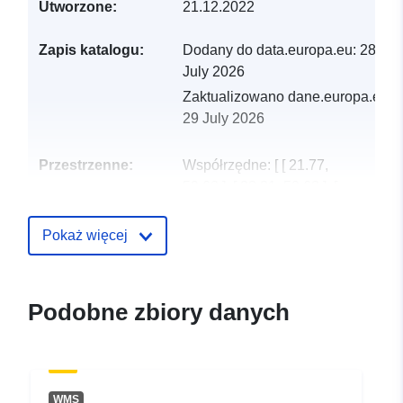
Utworzone:
21.12.2022
Zapis katalogu:
Dodany do data.europa.eu:
28
July 2026
Zaktualizowano dane.europa.eu:
29 July 2026
Przestrzenne:
Współrzędne:
[ [ 21.77,
59.68 ], [ 28.21, 59.68 ], [
28.21, 57.51 ], [ 21.77, 57.51
], [ 21.77, 59.68 ] ]
Pokaż więcej
Typ:
Polygon
uriRef:
http://data.europa.eu/88u/dataset/
Podobne zbiory danych
fa2f-42c1-96ed-d80a9d7a4b78
WMS