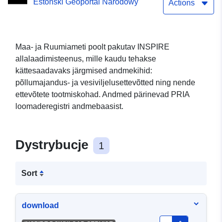
Estoński Geoportal Narodowy
Actions
Maa- ja Ruumiameti poolt pakutav INSPIRE
allalaadimisteenus, mille kaudu tehakse
kättesaadavaks järgmised andmekihid:
põllumajandus- ja vesiviljelusettevõtted ning nende
ettevõtete tootmiskohad. Andmed pärinevad PRIA
loomaderegistri andmebaasist.
Dystrybucje
1
Sort
download