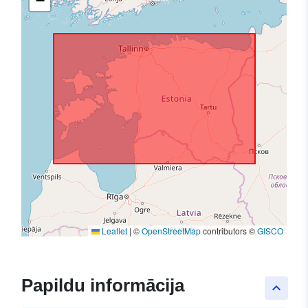
−
Leaflet
|
©
OpenStreetMap
contributors ©
GISCO
Papildu informācija
keyboard_arrow_up