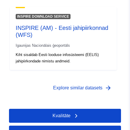
INSPIRE DOWNLOAD SERVICE
INSPIRE (AM) - Eesti jahipiirkonnad
(WFS)
Igaunijas Nacionālais ģeoportāls
Kiht sisaldab Eesti looduse infosüsteemi (EELIS)
jahipiirkondade nimistu andmeid.
arrow_forward
Explore similar datasets
Kvalitāte