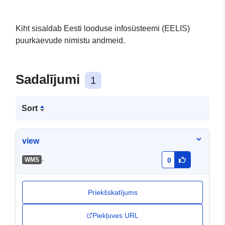
Kiht sisaldab Eesti looduse infosüsteemi (EELIS)
puurkaevude nimistu andmeid.
Sadalījumi
1
Sort
view
-
WMS
0
Priekšskatījums
Piekļuves URL