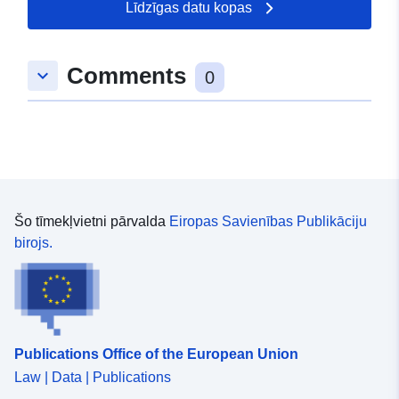
Līdzīgas datu kopas
Comments
keyboard_arrow_down
0
Šo tīmekļvietni pārvalda
Eiropas Savienības Publikāciju
birojs.
Publications Office of the European Union
Law | Data | Publications