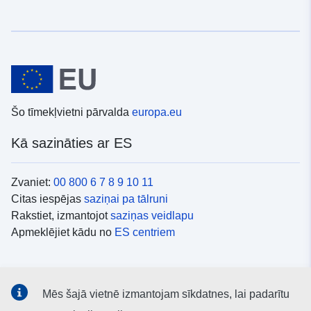
Šo tīmekļvietni pārvalda
europa.eu
Kā sazināties ar ES
Zvaniet:
00 800 6 7 8 9 10 11
Citas iespējas
saziņai pa tālruni
Rakstiet, izmantojot
saziņas veidlapu
Apmeklējiet kādu no
ES centriem
Sociālie mediji
Mēs šajā vietnē izmantojam sīkdatnes, lai padarītu