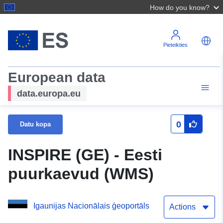
How do you know?
Pieteikties
European data
data.europa.eu
0
Datu kopa
INSPIRE (GE) - Eesti
puurkaevud (WMS)
Igaunijas Nacionālais ģeoportāls
Actions