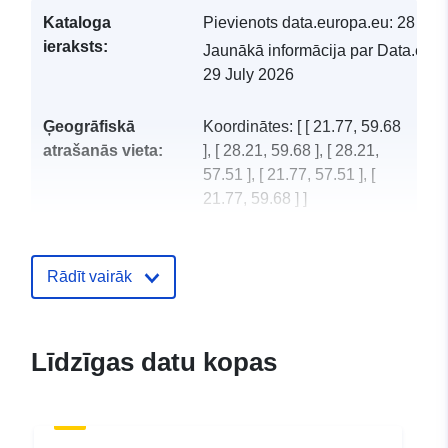
Kataloga
Pievienots data.europa.eu:
28 Jul
ieraksts:
Jaunākā informācija par Data.euro
29 July 2026
Ģeogrāfiskā
Koordinātes:
[ [ 21.77, 59.68
atrašanās vieta:
], [ 28.21, 59.68 ], [ 28.21,
57.51 ], [ 21.77, 57.51 ], [
21.77, 59.68 ] ]
Tips:
Polygon
Rādīt vairāk
uriRef:
http://data.europa.eu/88u/dataset
6ab2-4390-9827-b3363fb25e76
Līdzīgas datu kopas