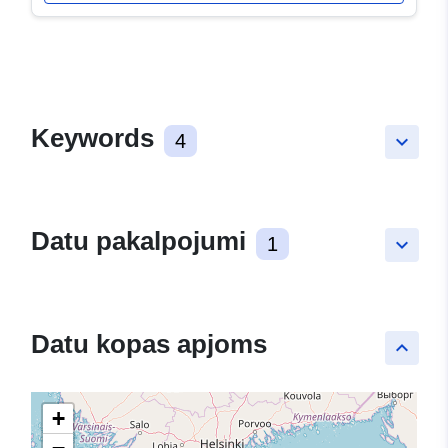
Keywords
4
keyboard_arrow_down
Datu pakalpojumi
1
keyboard_arrow_down
Datu kopas apjoms
keyboard_arrow_up
+