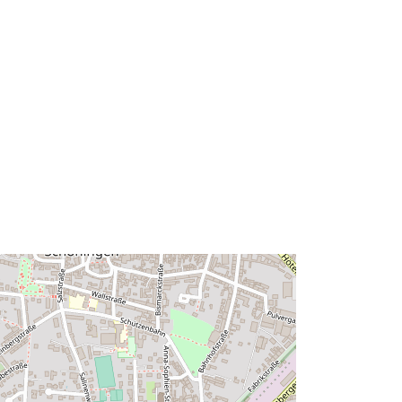
52.1361806 ], [ 10.9591368,
52.1361806 ], [ 10.9591368,
52.130806 ], [ 10.9480601,
52.130806 ], [ 10.9480601,
52.1361806 ] ]
Tip:
Polygon
ma':
Riżorsa:
http://data.europa.eu/eli/reg/2009/97
6
http://data.europa.eu/88u/dataset/ce
a60d89-f5d5-410b-a39a-
d344a79b8a13