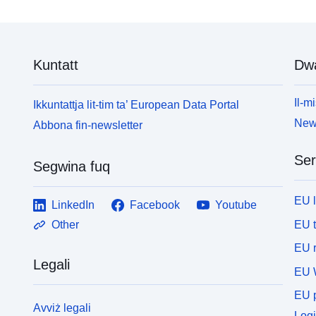
Kuntatt
Dw
Il-mi
Ikkuntattja lit-tim ta’ European Data Portal
News
Abbona fin-newsletter
Ser
Segwina fuq
EU 
LinkedIn
Facebook
Youtube
EU 
Other
EU r
Legali
EU 
EU p
Avviż legali
Logi