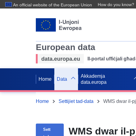
How do you know?
An official website of the European Union
European data
data.europa.eu
Il-portal uffiċjali għ
Akkademja
Home
Data
data.europa
Home
Settijiet tad-data
WMS dwar il-pj
Sett