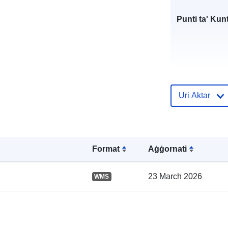
Punti ta' Kunt
Uri Aktar
Format
Aġġornati
Reġistru tal-
Katalgu:
23 March 2026
WMS
Spazjali: