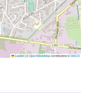
Leaflet
|
©
OpenStreetMap
contributors ©
GISCO