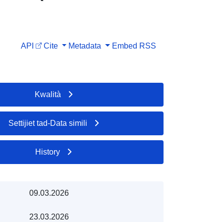
API
Cite
Metadata
Embed
RSS
Kwalità
Settijiet tad-Data simili
History
09.03.2026
23.03.2026