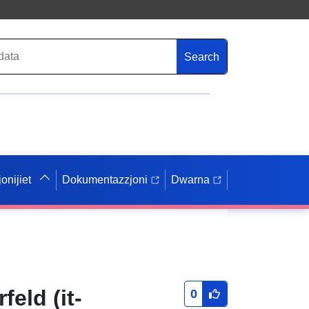
Search
onijiet
Dokumentazzjoni
Dwarna
eld (it-
0