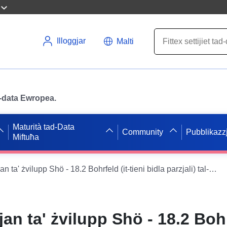
Illoggjar
Malti
ad-data Ewropea.
Maturità tad-Data
Community
Pubblikazzj
Miftuħa
WMS dwar il-pjan ta' żvilupp Shö - 18.2 Bohrfeld (it-tieni bidla parzjali) tal-belt ta' Schöningen
an ta' żvilupp Shö - 18.2 Bohrf