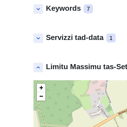
Keywords
keyboard_arrow_down
7
Servizzi tad-data
keyboard_arrow_down
1
Limitu Massimu tas-Set
keyboard_arrow_up
+
−