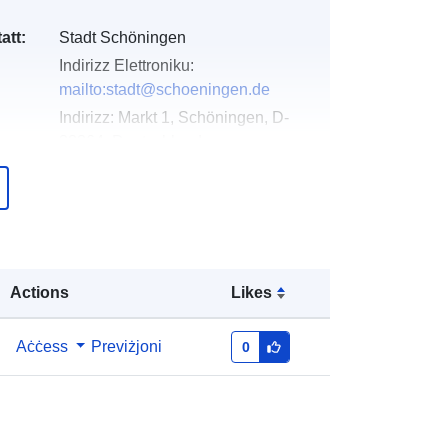
att:
Stadt Schöningen
Indirizz Elettroniku:
mailto:stadt@schoeningen.de
Indirizz:
Markt 1, Schöningen, D-
38364, Deutschland
URL:
https://www.schoeningen.de/leben/b
auen-
wohnen/bauleitplanung/bauleitplaen
e-...
Actions
Likes
Miżjud ma’ data.europa.eu:
21
March 2026
Aċċess
Previżjoni
0
Aġġornat fuq data.europa.eu:
31
July 2026
Koordinati:
[ [ 10.9480601,