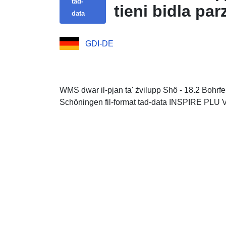
tad-
tieni bidla par
data
GDI-DE
WMS dwar il-pjan ta' żvilupp Shö - 18.2 Bohrfeld (
Schöningen fil-format tad-data INSPIRE PLU V