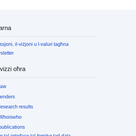
arna
ssjoni, il-viżjoni u l-valuri tagħna
letter
vizzi oħra
law
tenders
esearch results
Whoiswho
ublications
n tal-interface tal-fornitur tad-data