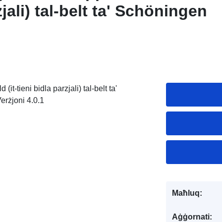
zjali) tal-belt ta' Schöningen
it-tieni bidla parzjali) tal-belt ta'
erżjoni 4.0.1
Maħluq:
Aġġornati: