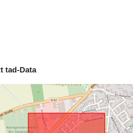
Jikkonforma 
t tad-Data
uriRef: