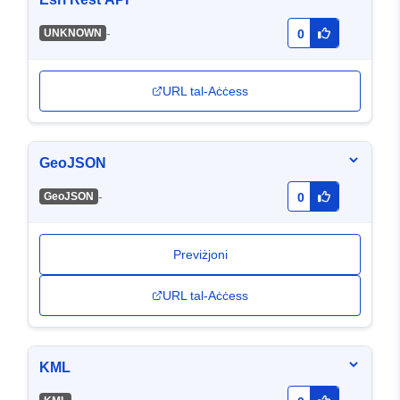
-
UNKNOWN
0
URL tal-Aċċess
GeoJSON
-
GeoJSON
0
Previżjoni
URL tal-Aċċess
KML