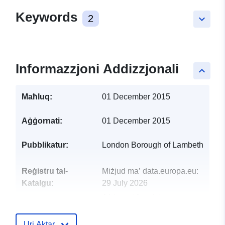
Keywords
2
keyboard_arrow_down
Informazzjoni Addizzjonali
keyboard_arrow_up
Maħluq:
01 December 2015
Aġġornati:
01 December 2015
Pubblikatur:
London Borough of Lambeth
Reġistru tal-
Miżjud ma’ data.europa.eu:
Katalgu:
29 July 2026
Aġġornat fuq data.europa.eu:
30 July 2026
Uri Aktar