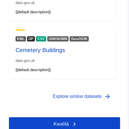
data.gov.uk
{{default.description}}
KML
ZIP
CSV
UNKNOWN
GeoJSON
Cemetery Buildings
data.gov.uk
{{default.description}}
arrow_forward
Explore similar datasets
Kwalità