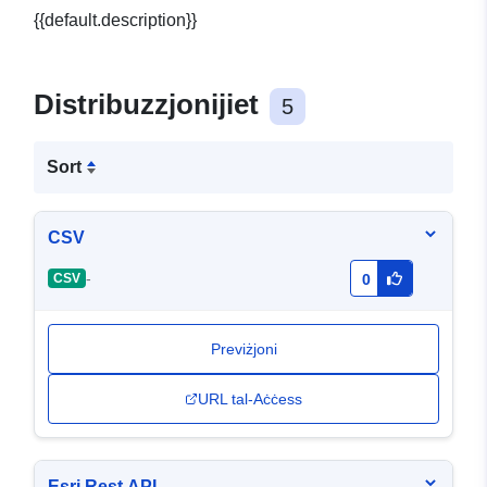
{{default.description}}
Distribuzzjonijiet
5
Sort
CSV
-
CSV
0
Previżjoni
URL tal-Aċċess
Esri Rest API