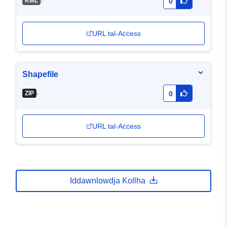
-
KML
0
URL tal-Aċċess
Shapefile
-
ZIP
0
URL tal-Aċċess
Iddawnlowdja Kollha