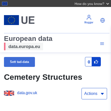
How do you know?
Illoggjar
European data
data.europa.eu
0
Sett tad-data
Cemetery Structures
data.gov.uk
Actions