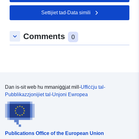
Settijiet tad-Data simili
Comments
keyboard_arrow_down
0
Dan is-sit web hu mmaniġġjat mill-
Uffiċċju tal-
Pubblikazzjonijiet tal-Unjoni Ewropea
Publications Office of the European Union