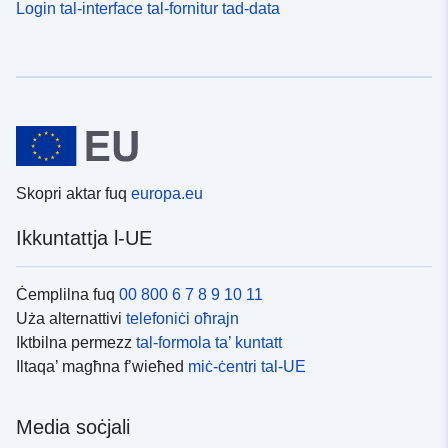
Login tal-interface tal-fornitur tad-data
Skopri aktar fuq
europa.eu
Ikkuntattja l-UE
Ċemplilna fuq
00 800 6 7 8 9 10 11
Uża alternattivi
telefoniċi oħrajn
Iktbilna permezz
tal-formola ta’ kuntatt
Iltaqa’ magħna f’wieħed
miċ-ċentri tal-UE
Media soċjali