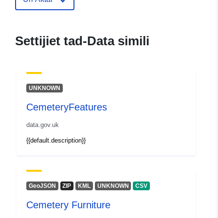
uriRef:
http://data.europa.eu/88u/dataset/
structures
Settijiet tad-Data simili
UNKNOWN
CemeteryFeatures
data.gov.uk
{{default.description}}
GeoJSON
ZIP
KML
UNKNOWN
CSV
Cemetery Furniture