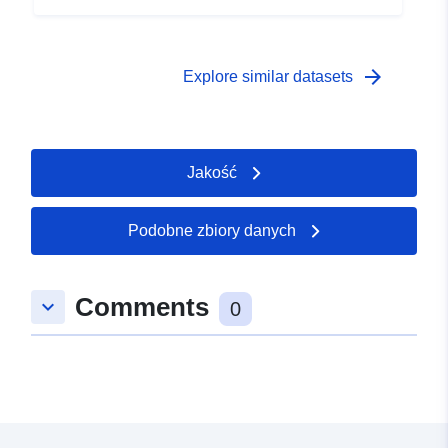
arrow_forward
Explore similar datasets
Jakość
Podobne zbiory danych
Comments
keyboard_arrow_down
0