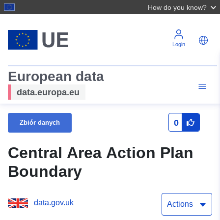
How do you know?
Login
European data
data.europa.eu
0
Zbiór danych
Central Area Action Plan
Boundary
data.gov.uk
Actions