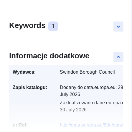
Keywords
1
keyboard_arrow_down
Informacje dodatkowe
keyboard_arrow_up
Wydawca:
Swindon Borough Council
Zapis katalogu:
Dodany do data.europa.eu:
29
July 2026
Zaktualizowano dane.europa.eu:
30 July 2026
uriRef:
http://data.europa.eu/88u/dataset/c