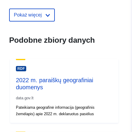
area-action-plan-boundary1
Pokaż więcej
Podobne zbiory danych
RDF
2022 m. paraiškų geografiniai
duomenys
data.gov.lt
Pateikiama geografinė informacija (geografinis
žemėlapis) apie 2022 m. deklaruotus pasėlius