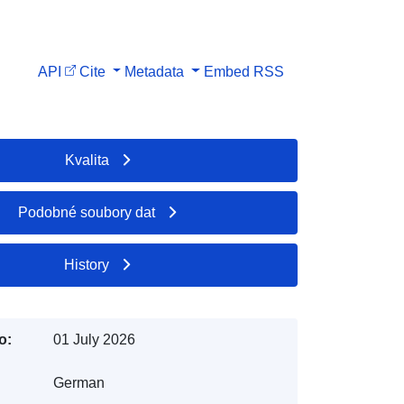
API
Cite
Metadata
Embed
RSS
Kvalita
Podobné soubory dat
History
o:
01 July 2026
German