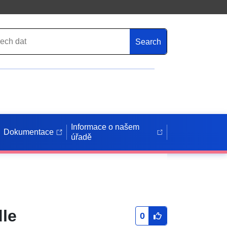
Search
Informace o našem
Dokumentace
úřadě
dle
0