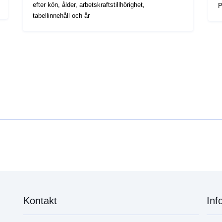
efter kön, ålder, arbetskraftstillhörighet,
P
tabellinnehåll och år
Kontakt
Inf