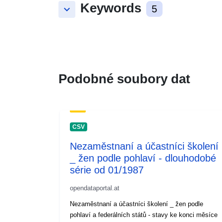
Keywords
keyboard_arrow_down
5
Podobné soubory dat
CSV
Nezaměstnaní a účastníci školení
_ žen podle pohlaví - dlouhodobé
série od 01/1987
opendataportal.at
Nezaměstnaní a účastníci školení _ žen podle
pohlaví a federálních států - stavy ke konci měsíce