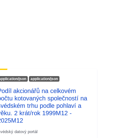
http://data.europa.eu/88u/dataset/cfe
2ff7e9ad43c1ee053c630070ab103~
~1
tí:
01 January 1987
 -
30 June 2026
Enthaltene Daten: Monat (Datum)
Vormerkstatus - Code (Status)
Vormerkstatus - Bezeichnung
(StatusBez) Geschlecht
(Geschlecht) Bestand zum
application/json
application/json
Stichtag/Monatsendbestand
Podíl akcionářů na celkovém
Burgenland (Bgld) Bestand zum
počtu kotovaných společností na
Stichtag/Monatsendbestand Kärnten
švédském trhu podle pohlaví a
(Ktn) Bestand zum
věku. 2 krát/rok 1999M12 -
Stichtag/Monatsendbestand
2025M12
Niederösterreich (NÖ) Bestand zum
Stichtag/Monatsendbestand
védský datový portál
Oberösterreich (OÖ) Bestand zum