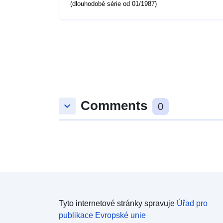
(dlouhodobé série od 01/1987)
Comments
keyboard_arrow_down
0
Tyto internetové stránky spravuje
Úřad pro
publikace Evropské unie