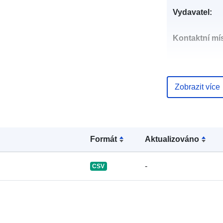
Vydavatel:
Kontaktní mís
Zobrazit více
Katalogový
záznam:
Formát
Aktualizováno
Je v souladu 
-
CSV
Identifikátory