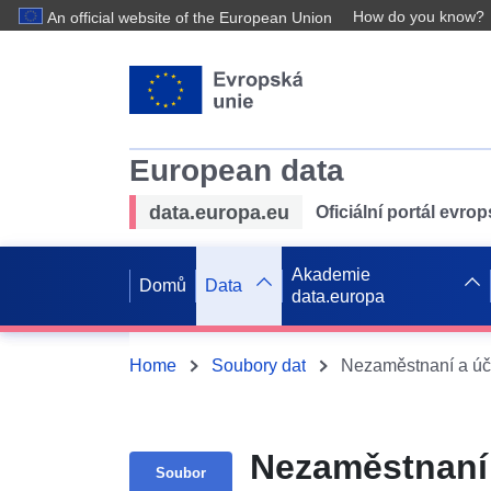
How do you know?
An official website of the European Union
European data
data.europa.eu
Oficiální portál evro
Akademie
Domů
Data
data.europa
Home
Soubory dat
Nezaměstnaní 
Soubor