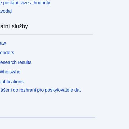
 poslání, vize a hodnoty
avodaj
atní služby
law
tenders
esearch results
Whoiswho
ublications
lášení do rozhraní pro poskytovatele dat