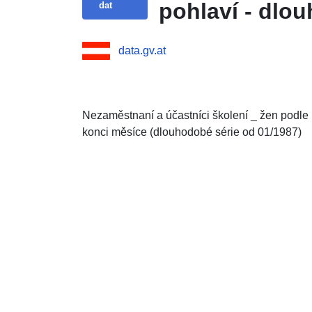
pohlaví - dlo
dat
data.gv.at
Nezaměstnaní a účastníci školení _ žen podle p
konci měsíce (dlouhodobé série od 01/1987)