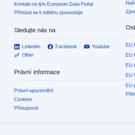
Naše
Kontakt na tým European Data Portal
Zpr
Přihlásit se k odběru zpravodaje
Ost
Sledujte nás na
EU 
LinkedIn
Facebook
Youtube
EU 
Other
EU r
Právní informace
EU 
EU p
Právní upozornění
Přih
Cookies
Přístupnost