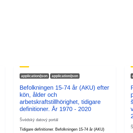
uriRef:
Časové pokry
Poznámky k
verzi:
application/json
application/json
Befolkningen 15-74 år (AKU) efter
kön, ålder och
arbetskraftstillhörighet, tidigare
definitioner. År 1970 - 2020
Švédský datový portál
Š
Tidigare definitioner. Befolkningen 15-74 år (AKU)