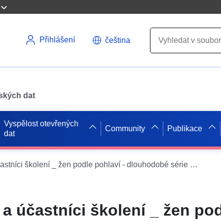
Přihlášení
čeština
pských dat
Vyspělost otevřených
Community
Publikace
dat
Nezaměstnaní a účastníci školení _ žen podle pohlaví - dlouhodobé série od 01/1987
a účastníci školení _ žen po