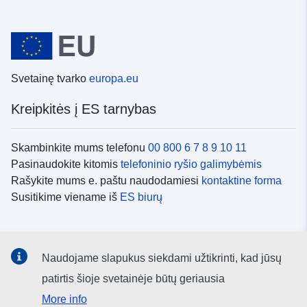
Svetainę tvarko
europa.eu
Kreipkitės į ES tarnybas
Skambinkite mums telefonu
00 800 6 7 8 9 10 11
Pasinaudokite kitomis
telefoninio ryšio galimybėmis
Rašykite mums e. paštu naudodamiesi
kontaktine forma
Susitikime viename iš
ES biurų
Socialiniai tinklai
Naudojame slapukus siekdami užtikrinti, kad jūsų
ES
socialinių tinklų kanalai
patirtis šioje svetainėje būtų geriausia
More info