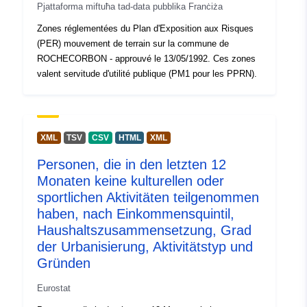
(Bestand) Durchschnittliche
Pjattaforma miftuħa tad-data pubblika Franċiża
Vormerkdauer in Tagen
Zones réglementées du Plan d'Exposition aux Risques
(DS_VMD)
(PER) mouvement de terrain sur la commune de
ROCHECORBON - approuvé le 13/05/1992. Ces zones
valent servitude d'utilité publique (PM1 pour les PPRN).
XML
TSV
CSV
HTML
XML
Personen, die in den letzten 12
Monaten keine kulturellen oder
sportlichen Aktivitäten teilgenommen
haben, nach Einkommensquintil,
Haushaltszusammensetzung, Grad
der Urbanisierung, Aktivitätstyp und
Gründen
Eurostat