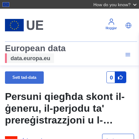
How do you know?
Illoggjar
European data
data.europa.eu
0
Sett tad-data
Persuni qiegħda skont il-
ġeneru, il-perjodu ta'
prereġistrazzjoni u l-
gruppi ta' età - population,