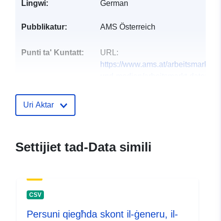
Lingwi:
German
Pubblikatur:
AMS Österreich
Punti ta' Kuntatt:
URL:
https://www.ams.at/arbeitsmarktda
und-medien/arbeitsmarkt-daten-un
arbe...
Uri Aktar
Reġistru tal-
Miżjud ma’ data.europa.eu:
Katalgu:
03 November 2025
Aġġornat fuq data.europa.eu:
Settijiet tad-Data simili
09 July 2026
Jikkonforma ma':
Riżorsa:
file:///usr/verticles/
CSV
Identifikaturi:
CFE2FF7E9AD53C1EE053C630
Persuni qiegħda skont il-ġeneru, il-