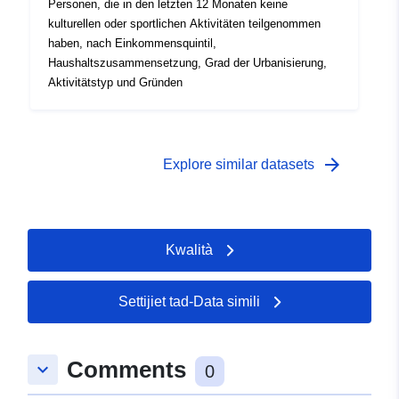
Personen, die in den letzten 12 Monaten keine
kulturellen oder sportlichen Aktivitäten teilgenommen
haben, nach Einkommensquintil,
Haushaltszusammensetzung, Grad der Urbanisierung,
Aktivitätstyp und Gründen
arrow_forward
Explore similar datasets
Kwalità
Settijiet tad-Data simili
Comments
keyboard_arrow_down
0