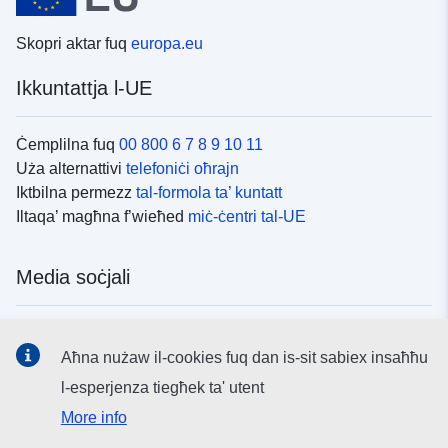
Skopri aktar fuq
europa.eu
Ikkuntattja l-UE
Ċemplilna fuq
00 800 6 7 8 9 10 11
Uża alternattivi
telefoniċi oħrajn
Iktbilna permezz
tal-formola ta’ kuntatt
Iltaqa’ magħna f’wieħed
miċ-ċentri tal-UE
Media soċjali
Fittex mezzi
tal-media soċjali tal-UE
Aħna nużaw il-cookies fuq dan is-sit sabiex insaħħu
l-esperjenza tiegħek ta' utent
L-istituzzjonijiet u l-korpi tal-UE
More info