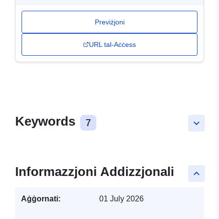
Previżjoni
URL tal-Aċċess
Keywords
7
keyboard_arrow_down
Informazzjoni Addizzjonali
keyboard_arrow_up
Aġġornati:
01 July 2026