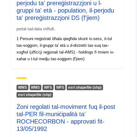
perjodu ta' prereġistrazzjoni u l-
uriRef:
http://data.europa.eu/88u/datas
gruppi ta' età - population, il-perjodu
ta' prereġistrazzjoni DS (f'jiem)
Kopertura
31 January 2019
temporali:
 -
30 June 2026
portal tad-data miftuħ.
1 Persuni rreġistrati bħala qiegħda skont is-sess, it-tul
Noti dwar il-
Enthaltene Daten: Monat
tas-soġġorn, il-gruppi ta' età u d-distretti tas-suq tax-
verżjoni:
(Datum) Code des
xogħol (uffiċċji reġjonali tal-AMS) - holdings fi tmiem ix-
Arbeitsmarktbezirks
xahar u t-tul medju tas-soġġorn (f'jiem)
(RGSCode) Name des
Arbeitsmarktbezirks
(RGSName) Geschlecht
(Geschlecht)
WMS
WMS
WFS
WFS
esri shapefile (shp)
Vormerkdauergruppen -
esri shapefile (shp)
Tage im Status "arbeitslos"
Żoni regolati tal-moviment fuq il-post
(Vormerkdauer)
tal-PER fil-muniċipalità ta'
Altersgruppen - 5 Jahre
ROCHECORBON - approvati fit-
(Altersgruppe) Bestand zum
13/05/1992
Stichtag/Monatsendbestand