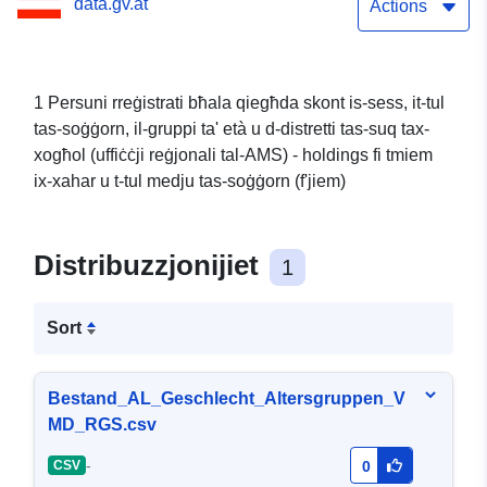
data.gv.at
il-perjodu ta'
Actions
prereġistrazzjoni DS
(f'jiem)
1 Persuni rreġistrati bħala qiegħda skont is-sess, it-tul
tas-soġġorn, il-gruppi ta' età u d-distretti tas-suq tax-
xogħol (uffiċċji reġjonali tal-AMS) - holdings fi tmiem
ix-xahar u t-tul medju tas-soġġorn (f'jiem)
Distribuzzjonijiet
1
Sort
Bestand_AL_Geschlecht_Altersgruppen_V
MD_RGS.csv
-
CSV
0