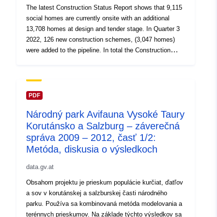
Wirtschaftsklasse
The latest Construction Status Report shows that 9,115
(Wirtschaftsklasse) Code
social homes are currently onsite with an additional
des ÖNACE-
13,708 homes at design and tender stage. In Quarter 3
Wirtschaftsabschnitts
2022, 126 new construction schemes, (3,047 homes)
(NACE_1) Bezeichnung des
were added to the pipeline. In total the Construction
ÖNACE-
Status Report provides details on 30,053 new build
Wirtschaftsabschnitts
social homes across 1,692 schemes
(Wirtschaftsabschnitt)
Bestand zum
PDF
Stichtag/Monatsendbestand
Národný park Avifauna Vysoké Taury
(Bestand) Zugänge im
Korutánsko a Salzburg – záverečná
Berichtsmonat (Zugang)
správa 2009 – 2012, časť 1/2:
Abgänge im Berichtsmonat
Metóda, diskusia o výsledkoch
(Abgang)
data.gv.at
Obsahom projektu je prieskum populácie kurčiat, ďatľov
a sov v korutánskej a salzburskej časti národného
parku. Používa sa kombinovaná metóda modelovania a
terénnych prieskumov. Na základe týchto výsledkov sa