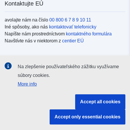
Kontaktujte EÚ
avolajte nám na číslo
00 800 6 7 8 9 10 11
Iné spôsoby, ako nás
kontaktovať telefonicky
Napíšte nám prostredníctvom
kontaktného formulára
Navštívte nás v niektorom z
centier EÚ
Sociálne médiá
Na zlepšenie používateľského zážitku využívame
Kanály EÚ na
sociálnych médiách
súbory cookies.
More info
Inštitúcie a orgány EÚ
Accept all cookies
Vyhľadávanie všetkých inštitúcií a orgánov EÚ
Accept only essential cookies