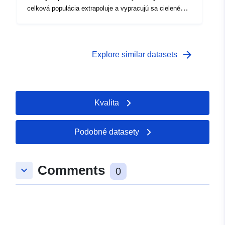
celková populácia extrapoluje a vypracujú sa cielené
ochranné opatrenia a monitorovanie.
arrow_forward
Explore similar datasets
Kvalita
Podobné datasety
Comments
keyboard_arrow_down
0