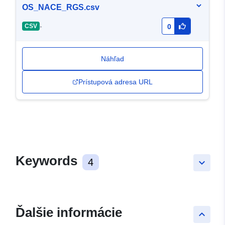
OS_NACE_RGS.csv
-
CSV
0
Náhľad
Prístupová adresa URL
Keywords
4
keyboard_arrow_down
Ďalšie informácie
keyboard_arrow_up