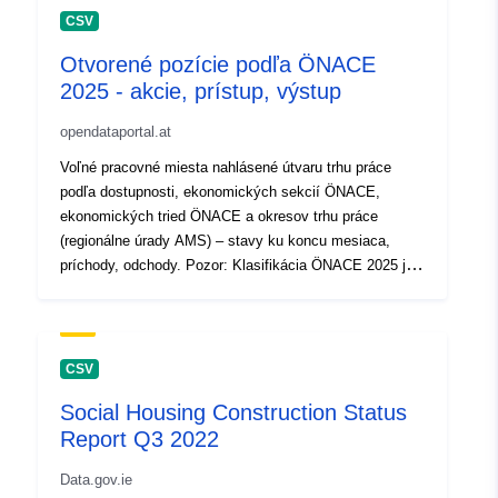
CSV
Identifikátory:
CFE2FF7E9AD53C1EE053C630
Otvorené pozície podľa ÖNACE
2025 - akcie, prístup, výstup
uriRef:
http://data.europa.eu/88u/datas
opendataportal.at
Časové pokrytie:
01 January 2019
Voľné pracovné miesta nahlásené útvaru trhu práce
 -
30 June 2026
podľa dostupnosti, ekonomických sekcií ÖNACE,
ekonomických tried ÖNACE a okresov trhu práce
Poznámky k
Enthaltene Daten: Monat
(regionálne úrady AMS) – stavy ku koncu mesiaca,
verzii:
(Datum) Code des
príchody, odchody. Pozor: Klasifikácia ÖNACE 2025 je
Arbeitsmarktbezirks
v platnosti od 1. 2025. Údaje za vykazované roky 2019
(RGSCode) Name des
– 2024 boli prevedené z ÖNACE 2008 na ÖNACE 2025
(rozmazané).
Arbeitsmarktbezirks
(RGSName) Verfügbarkeit
CSV
(Bestand_Verfuegbarkeit)
Social Housing Construction Status
Code der ÖNACE-
Report Q3 2022
Wirtschaftsklasse (NACE_4)
Bezeichnung der ÖNACE-
Data.gov.ie