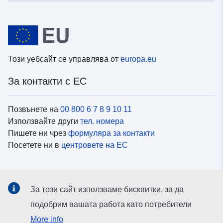
Този уебсайт се управлява от
europa.eu
За контакти с ЕС
Позвънете на
00 800 6 7 8 9 10 11
Използвайте други
тел. номера
Пишете ни чрез
формуляра за контакти
Посетете ни в
центровете на ЕС
Социални медии
За този сайт използваме бисквитки, за да
Вижте профили на ЕС в
социалните медии
подобрим вашата работа като потребители
More info