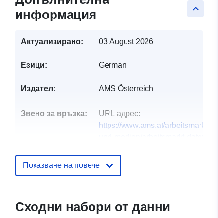
keyboard_arrow_up
информация
Актуализирано:
03 August 2026
Езици:
German
Издател:
AMS Österreich
Звено за връзка:
URL адрес:
https://www.ams.at/arbeitsmarktda
und-medien/arbeitsmarkt-daten-un
arbe...
Показване на повече
Каталожен
Добавено към data.europa.eu:
03
запис:
November 2025
Актуализирана на data.europa.eu
Сходни набори от данни
07 August 2026