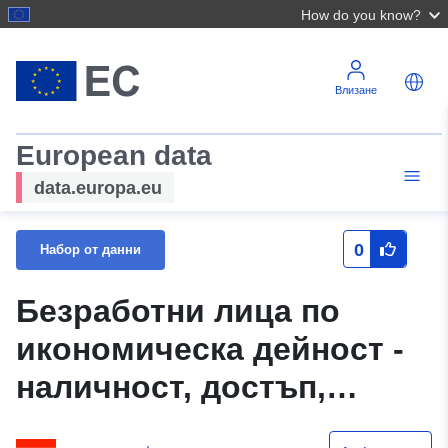
How do you know?
Влизане
European data
data.europa.eu
0
Набор от данни
Безработни лица по
икономическа дейност -
наличност, достъп,
излизане