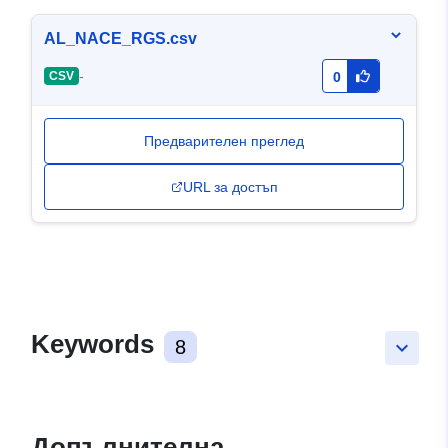
AL_NACE_RGS.csv
-
CSV
0
Предварителен преглед
URL за достъп
Keywords
8
keyboard_arrow_down
Допълнителна