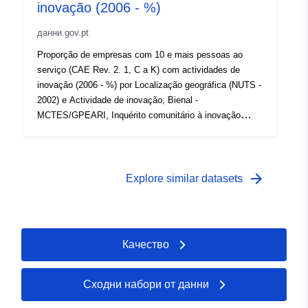
inovação (2006 - %)
данни.gov.pt
Proporção de empresas com 10 e mais pessoas ao
serviço (CAE Rev. 2. 1, C a K) com actividades de
inovação (2006 - %) por Localização geográfica (NUTS -
2002) e Actividade de inovação; Bienal -
MCTES/GPEARI, Inquérito comunitário à inovação
https://www.ine.pt/xurl/indx/0005523/PT
arrow_forward
Explore similar datasets
Качество
Сходни набори от данни