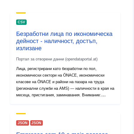
Съответства на:
Ресурси:
file:///usr/verticles/
CSV
Идентификатор
CFE2FF7E9AD53C1EE053C630
Безработни лица по икономическа
и:
дейност - наличност, достъп,
излизане
uriRef:
http://data.europa.eu/88u/datas
Портал за отворени данни (opendataportal.at)
Времеви
31 January 2019
Лица, регистрирани като безработни по пол,
обхват:
 -
31 July 2026
икономически сектори на ÖNACE, икономически
класове на ÖNACE и райони на пазара на труда
Бележки за
Enthaltene Daten: Monat
(регионални служби на AMS) — наличности в края на
версията:
(DATUM) Code des
месеца, пристигания, заминавания. Внимание:
Arbeitsmarktbezirks
Класификацията ÖNACE 2025 е в сила от 1.1.2025 г.
(RGSCODE) Name des
Данните за отчетните години 2019—2024 бяха
преобразувани от ÖNACE 2008 в ÖNACE 2025
Arbeitsmarktbezirks
(замъгляване).
(RGSNAME) Geschlecht
JSON
JSON
(GESCHLECHT) Code der