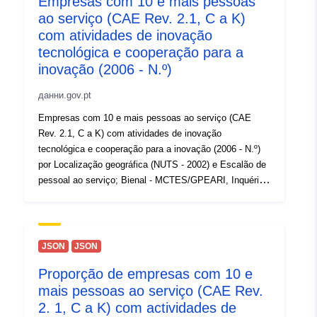
Empresas com 10 e mais pessoas
ÖNACE-Wirtschaftsklasse
ao serviço (CAE Rev. 2.1, C a K)
(NACE_4) Bezeichnung der
com atividades de inovação
ÖNACE-Wirtschaftsklasse
tecnológica e cooperação para a
(WIRTSCHAFTSKLASSE)
inovação (2006 - N.º)
Code des ÖNACE-
Wirtschaftsabschnitts
данни.gov.pt
(NACE_1) Bezeichnung des
Empresas com 10 e mais pessoas ao serviço (CAE
ÖNACE-Wirtschaftsabschnitts
Rev. 2.1, C a K) com atividades de inovação
(WIRTSCHAFTSABSCHNITT)
tecnológica e cooperação para a inovação (2006 - N.º)
Bestand zum
por Localização geográfica (NUTS - 2002) e Escalão de
Stichtag/Monatsendbestand
pessoal ao serviço; Bienal - MCTES/GPEARI, Inquérito
(BESTAND) Zugänge im
comunitário à inovação
Berichtsmonat (ZUGANG)
https://www.ine.pt/xurl/indx/0002786/PT
Abgänge im Berichtsmonat
(ABGANG)
JSON
JSON
Proporção de empresas com 10 e
mais pessoas ao serviço (CAE Rev.
2. 1, C a K) com actividades de