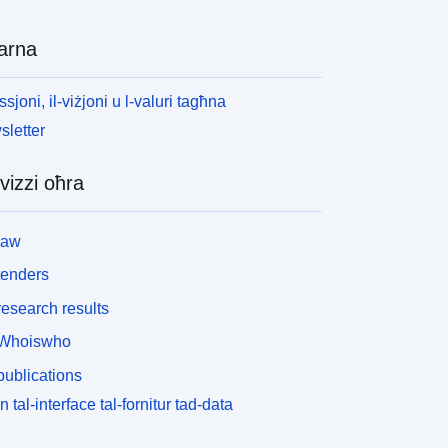
arna
ssjoni, il-viżjoni u l-valuri tagħna
letter
vizzi oħra
law
tenders
esearch results
Whoiswho
ublications
n tal-interface tal-fornitur tad-data