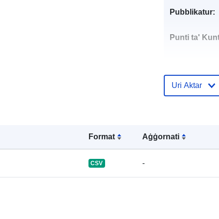
Pubblikatur:
Punti ta' Kunt
Uri Aktar
Reġistru tal-
Katalgu:
Format
Aġġornati
Jikkonforma 
-
CSV
Identifikaturi: