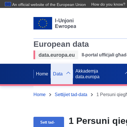
How do you know?
An official website of the European Union
European data
data.europa.eu
Il-portal uffiċjali għ
Akkademja
Home
Data
data.europa
Home
Settijiet tad-data
1 Persuni qiegħ
1 Persuni qie
Sett tad-