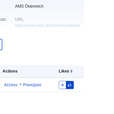
AMS Österreich
att:
URL:
https://www.ams.at/arbeitsmarktdate
n-und-medien/arbeitsmarkt-daten-
und-arbe...
Miżjud ma’ data.europa.eu:
03
November 2025
Aġġornat fuq data.europa.eu:
09
July 2026
Actions
Likes
ma':
Riżorsa:
file:///usr/verticles/
Aċċess
Previżjoni
0
CFE2FF7E9AD53C1EE053C63007
0AB137