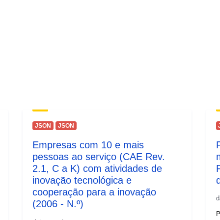
uriRef:
Kopertura
temporali:
Noti dwar il-
verżjoni:
JSON
JSON
Empresas com 10 e mais
pessoas ao serviço (CAE Rev.
2.1, C a K) com atividades de
inovação tecnológica e
cooperação para a inovação
d
(2006 - N.º)
P