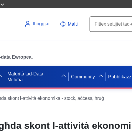
Illoggjar
Malti
ad-data Ewropea.
Maturità tad-Data
Community
Pubblikazzj
Miftuħa
da skont l-attività ekonomika - stock, aċċess, ħruġ
għda skont l-attività ekonomi