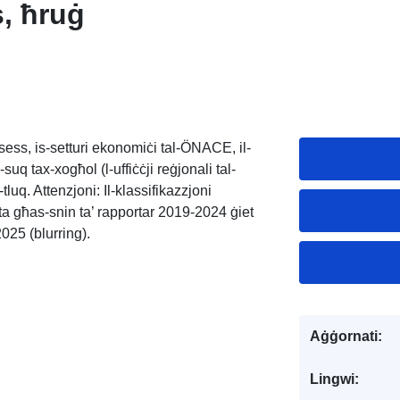
s, ħruġ
-sess, is-setturi ekonomiċi tal-ÖNACE, il-
uq tax-xogħol (l-uffiċċji reġjonali tal-
-tluq. Attenzjoni: Il-klassifikazzjoni
a għas-snin ta’ rapportar 2019-2024 ġiet
25 (blurring).
Aġġornati:
Lingwi: