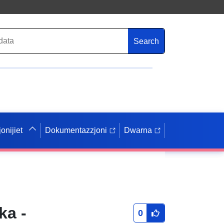
Search
onijiet
Dokumentazzjoni
Dwarna
ka -
0