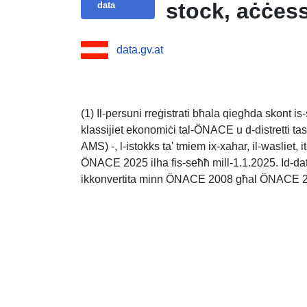
stock, aċċes
data
data.gv.at
(1) Il-persuni rreġistrati bħala qiegħda skont is
klassijiet ekonomiċi tal-ÖNACE u d-distretti tas-s
AMS) -, l-istokks ta' tmiem ix-xahar, il-wasliet, it
ÖNACE 2025 ilha fis-seħħ mill-1.1.2025. Id-dat
ikkonvertita minn ÖNACE 2008 għal ÖNACE 20