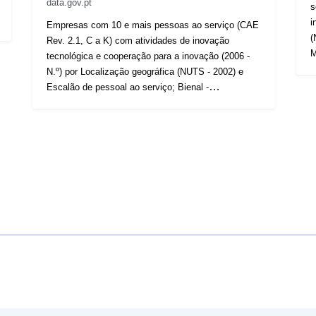
data.gov.pt
s
i
Empresas com 10 e mais pessoas ao serviço (CAE
(
Rev. 2.1, C a K) com atividades de inovação
M
tecnológica e cooperação para a inovação (2006 -
h
N.º) por Localização geográfica (NUTS - 2002) e
Escalão de pessoal ao serviço; Bienal -
MCTES/GPEARI, Inquérito comunitário à inovação
https://www.ine.pt/xurl/indx/0002786/PT