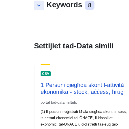
Keywords
keyboard_arrow_down
8
Settijiet tad-Data simili
CSV
1 Persuni qiegħda skont l-attività
ekonomika - stock, aċċess, ħruġ
portal tad-data miftuħ.
(1) Il-persuni rreġistrati bħala qiegħda skont is-sess,
is-setturi ekonomiċi tal-ÖNACE, il-klassijiet
ekonomiċi tal-ÖNACE u d-distretti tas-suq tax-