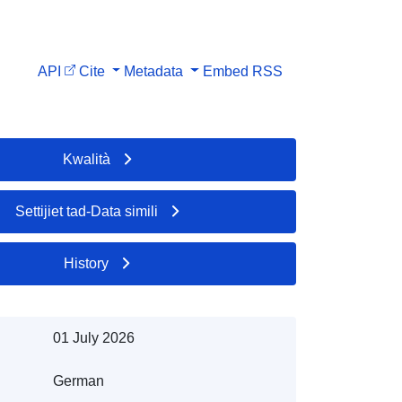
API
Cite
Metadata
Embed
RSS
Kwalità
Settijiet tad-Data simili
History
01 July 2026
German