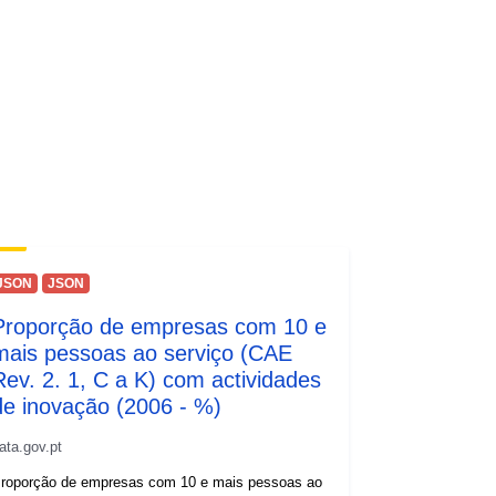
http://data.europa.eu/88u/dataset/cfe
2ff7e9ad53c1ee053c630070ab137~
~1
31 January 2019
 -
30 June 2026
Enthaltene Daten: Monat (DATUM)
Code des Arbeitsmarktbezirks
(RGSCODE) Name des
Arbeitsmarktbezirks (RGSNAME)
JSON
JSON
Geschlecht (GESCHLECHT) Code
Proporção de empresas com 10 e
der ÖNACE-Wirtschaftsklasse
mais pessoas ao serviço (CAE
(NACE_4) Bezeichnung der
Rev. 2. 1, C a K) com actividades
ÖNACE-Wirtschaftsklasse
de inovação (2006 - %)
(WIRTSCHAFTSKLASSE) Code
des ÖNACE-Wirtschaftsabschnitts
ata.gov.pt
(NACE_1) Bezeichnung des
roporção de empresas com 10 e mais pessoas ao
ÖNACE-Wirtschaftsabschnitts