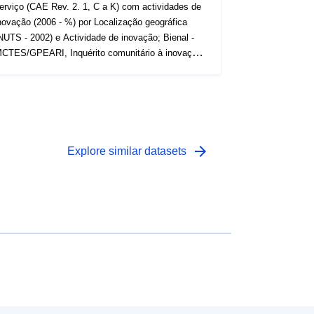
erviço (CAE Rev. 2. 1, C a K) com actividades de
(WIRTSCHAFTSABSCHNITT)
novação (2006 - %) por Localização geográfica
Bestand zum
NUTS - 2002) e Actividade de inovação; Bienal -
Stichtag/Monatsendbestand
CTES/GPEARI, Inquérito comunitário à inovação
(BESTAND) Zugänge im
ttps://www.ine.pt/xurl/indx/0005523/PT
Berichtsmonat (ZUGANG) Abgänge
im Berichtsmonat (ABGANG)
arrow_forward
Explore similar datasets