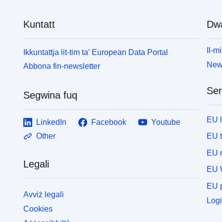
Kuntatt
Dw
Il-mi
Ikkuntattja lit-tim ta’ European Data Portal
News
Abbona fin-newsletter
Ser
Segwina fuq
EU 
LinkedIn
Facebook
Youtube
EU 
Other
EU r
Legali
EU 
EU p
Avviż legali
Logi
Cookies