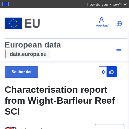
How do you know?
Přihlášení
European data
data.europa.eu
0
Soubor dat
Characterisation report
from Wight-Barfleur Reef
SCI