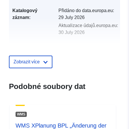
Katalogový
Přidáno do data.europa.eu:
záznam:
29 July 2026
Aktualizace údajů.europa.eu:
30 July 2026
uriRef:
http://data.europa.eu/88u/dataset/c
report-from-wight-barfleur-reef-sci
Zobrazit více
Podobné soubory dat
WMS
WMS XPlanung BPL „Änderung der