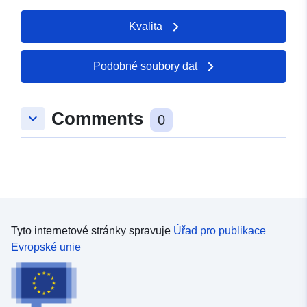
Kvalita
Podobné soubory dat
Comments
keyboard_arrow_down
0
Tyto internetové stránky spravuje
Úřad pro publikace
Evropské unie