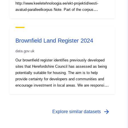
http://www.keeletehnoloogia.ee/ekt-projektid/eesti-
avatud-paralleelkorpus Note. Part of the corpus
temporaly removed for quality improvements
Brownfield Land Register 2024
data.gov.uk
Our brownfield register identifies previously developed
sites that Herefordshire Council has assessed as being
potentially suitable for housing. The aim is to help
provide certainty for developers and communities and
encourage investment in local areas. We are responsible
for compiling, maintaining and updating the register.
arrow_forward
Explore similar datasets