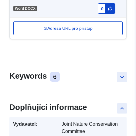
-
Word DOCX
0
Adresa URL pro přístup
Keywords
6
keyboard_arrow_down
Doplňující informace
keyboard_arrow_up
Vydavatel:
Joint Nature Conservation
Committee