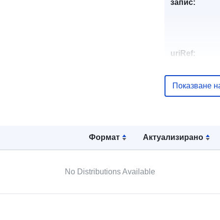
запис:
uriRef:
Показване н
Формат
Актуализирано
No Distributions Available