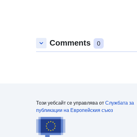
Comments
keyboard_arrow_down
0
Този уебсайт се управлява от
Службата за
публикации на Европейския съюз