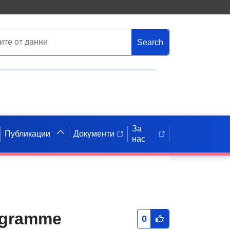
Search
За
Публикации
Документи
нас
ogramme
0