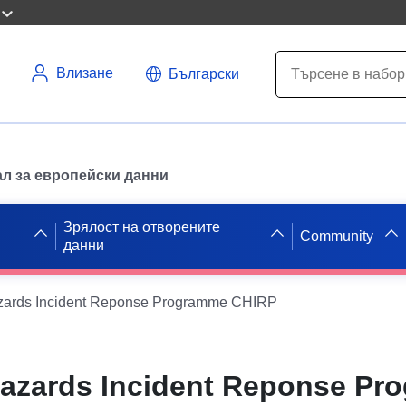
Влизане
Български
л за европейски данни
Зрялост на отворените
Community
данни
zards Incident Reponse Programme CHIRP
azards Incident Reponse Pr