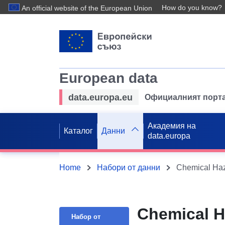
How do you know?
An official website of the European Union
European data
data.europa.eu
Официалният порта
Академия на
Каталог
Данни
data.europa
Home
Набори от данни
Chemical Ha
Chemical H
Набор от