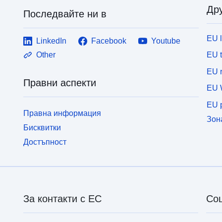
Дру
Последвайте ни в
EU 
LinkedIn
Facebook
Youtube
EU 
Other
EU r
Правни аспекти
EU 
EU p
Правна информация
Зон
Бисквитки
Достъпност
За контакти с ЕС
Со