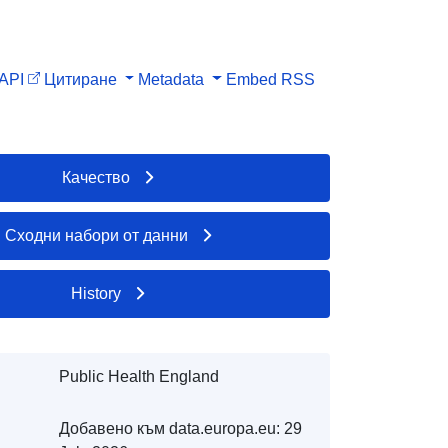
API
Цитиране
Metadata
Embed
RSS
Качество
Сходни набори от данни
History
Public Health England
Добавено към data.europa.eu:
29