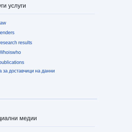
ги услуги
law
tenders
esearch results
Whoiswho
ublications
а за доставчици на данни
циални медии