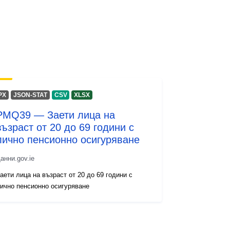
PX
JSON-STAT
CSV
XLSX
PMQ39 — Заети лица на
възраст от 20 до 69 години с
лично пенсионно осигуряване
анни.gov.ie
аети лица на възраст от 20 до 69 години с
ично пенсионно осигуряване