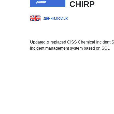
CHIRP
данни
данни.gov.uk
Updated & replaced CISS Chemical Incident Su
incident management system based on SQL