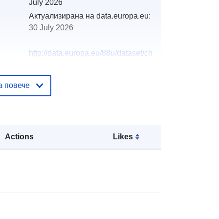
July 2026
Актуализирана на data.europa.eu:
30 July 2026
http://data.europa.eu/88u/dataset/ch
emical-hazards-incident-reponse-
programme-chirp
а повече
Actions
Likes