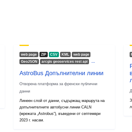
web page
ZIP
CSV
KML
web page
...
GeoJSON
arcgis geoservices rest api
AstroBus Допълнителни линии
Отворена платформа за френски публични
Д
данни
З
Линеен слой от данни, съдържащ маршрута на
л
допълнителните автобусни линии CALN
(мрежата „Astrobus“), въведени от септември
2023 г. насам.