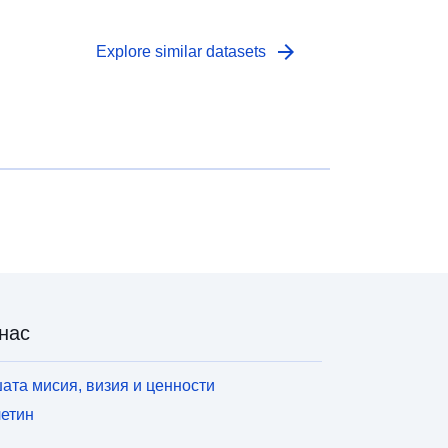
arrow_forward
Explore similar datasets
нас
ата мисия, визия и ценности
етин