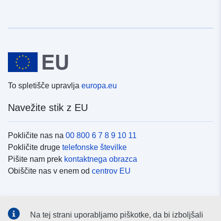
To spletišče upravlja
europa.eu
Navežite stik z EU
Pokličite nas na
00 800 6 7 8 9 10 11
Pokličite druge
telefonske številke
Pišite nam prek
kontaktnega obrazca
Obiščite nas v enem od
centrov EU
Družbeni mediji
Na tej strani uporabljamo piškotke, da bi izboljšali