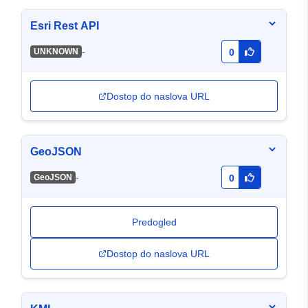
Esri Rest API
-
UNKNOWN
0
Dostop do naslova URL
GeoJSON
-
GeoJSON
0
Predogled
Dostop do naslova URL