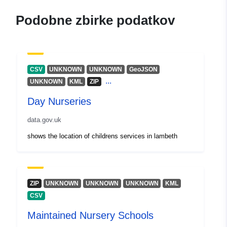
Podobne zbirke podatkov
CSV
UNKNOWN
UNKNOWN
GeoJSON
...
UNKNOWN
KML
ZIP
Day Nurseries
data.gov.uk
shows the location of childrens services in lambeth
ZIP
UNKNOWN
UNKNOWN
UNKNOWN
KML
CSV
Maintained Nursery Schools