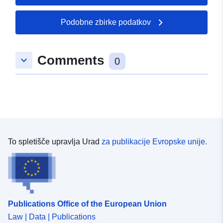
Podobne zbirke podatkov
Comments
keyboard_arrow_down
0
To spletišče upravlja Urad
za publikacije Evropske unije.
Publications Office of the European Union
Law | Data | Publications