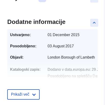
Dodatne informacije
keyboard_arrow_up
Ustvarjeno:
01 December 2015
Posodobljeno:
03 August 2017
Objavil:
London Borough of Lambeth
Katalogski zapis:
Dodano v data.europa.eu:
29 July
Posodobljeno na spletišču Data.e
30 July 2026
uriRef:
http://data.europa.eu/88u/dataset/
Prikaži več
in-day-nurseries