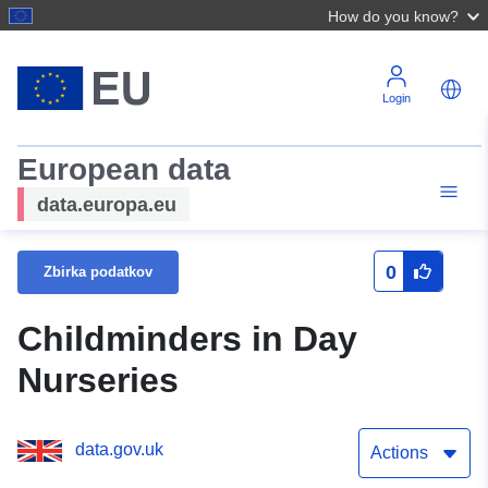
How do you know?
Login
European data
data.europa.eu
0
Zbirka podatkov
Childminders in Day
Nurseries
data.gov.uk
Actions