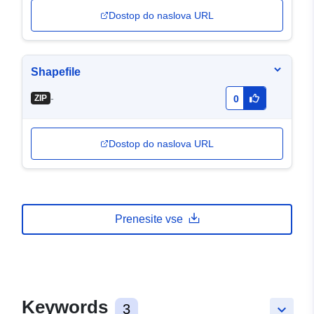
Dostop do naslova URL
Shapefile
-
ZIP
0
Dostop do naslova URL
Prenesite vse
Keywords
3
keyboard_arrow_down