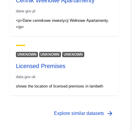
Cennik Wełnowe Apartamenty
dane.gov.pl
<p>Dane cennikowe inwestycji Wełnowe Apartamenty.
</p>
UNKNOWN
UNKNOWN
UNKNOWN
Licensed Premises
data.gov.uk
shows the location of licensed premises in lambeth
arrow_forward
Explore similar datasets