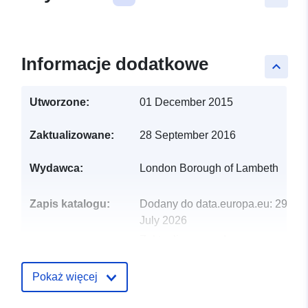
Informacje dodatkowe
keyboard_arrow_up
Utworzone:
01 December 2015
Zaktualizowane:
28 September 2016
Wydawca:
London Borough of Lambeth
Zapis katalogu:
Dodany do data.europa.eu:
29
July 2026
Zaktualizowano dane.europa.eu:
30 July 2026
Pokaż więcej
uriRef:
http://data.europa.eu/88u/dataset/