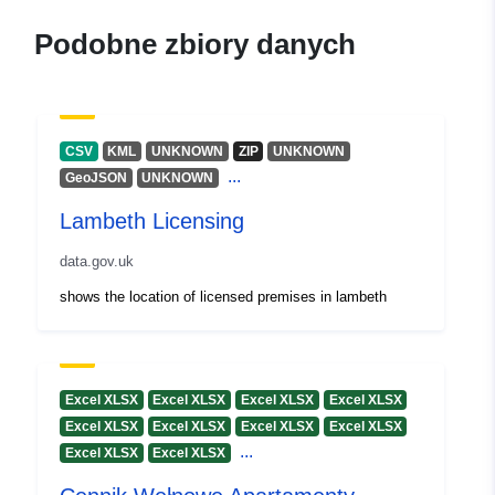
special-licencing-zone
Podobne zbiory danych
CSV
KML
UNKNOWN
ZIP
UNKNOWN
...
GeoJSON
UNKNOWN
Lambeth Licensing
data.gov.uk
shows the location of licensed premises in lambeth
Excel XLSX
Excel XLSX
Excel XLSX
Excel XLSX
Excel XLSX
Excel XLSX
Excel XLSX
Excel XLSX
...
Excel XLSX
Excel XLSX