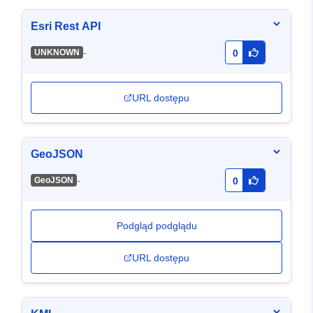
Esri Rest API
-
UNKNOWN
0
URL dostępu
GeoJSON
-
GeoJSON
0
Podgląd podglądu
URL dostępu