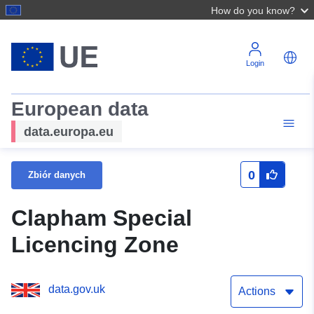
How do you know?
Login
European data
data.europa.eu
0
Zbiór danych
Clapham Special
Licencing Zone
data.gov.uk
Actions