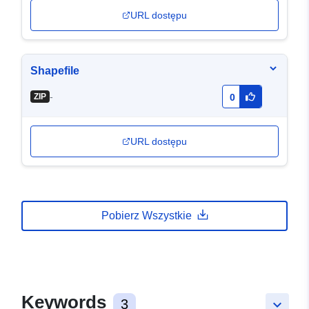
URL dostępu
Shapefile
-
ZIP
0
URL dostępu
Pobierz Wszystkie
Keywords
3
keyboard_arrow_down