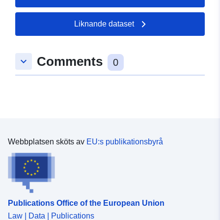
Liknande dataset
Comments
keyboard_arrow_down
0
Webbplatsen sköts av
EU:s publikationsbyrå
Publications Office of the European Union
Law | Data | Publications