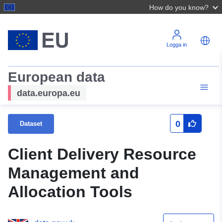
How do you know?
Logga in
European data
data.europa.eu
0
Dataset
Client Delivery Resource
Management and
Allocation Tools