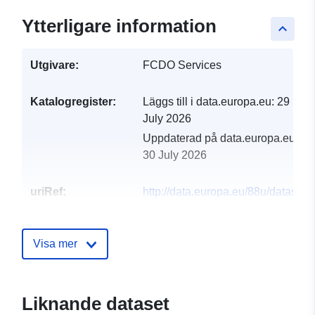
Ytterligare information
keyboard_arrow_up
Utgivare:
FCDO Services
Katalogregister:
Läggs till i data.europa.eu:
29
July 2026
Uppdaterad på data.europa.eu:
30 July 2026
uriRef:
http://data.europa.eu/88u/dataset/cl
delivery-resource-management-an
allocation-tools_1
Visa mer
Liknande dataset