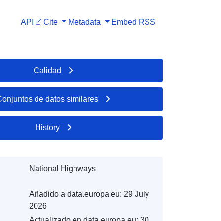
API
Cite
Metadata
Embed
RSS
Calidad
Conjuntos de datos similares
History
National Highways
Añadido a data.europa.eu:
29 July
2026
Actualizado en data.europa.eu:
30