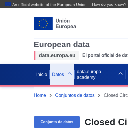
How do you know?
An official website of the European Union
European data
data.europa.eu
El portal oficial de 
data.europa
Inicio
Datos
academy
Home
Conjuntos de datos
Closed Circ
Closed Ci
Conjunto de datos