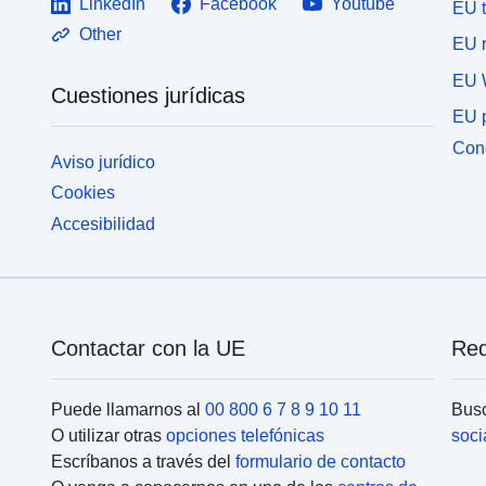
LinkedIn
Facebook
Youtube
EU 
Other
EU r
EU 
Cuestiones jurídicas
EU p
Cone
Aviso jurídico
Cookies
Accesibilidad
Contactar con la UE
Red
Puede llamarnos al
00 800 6 7 8 9 10 11
Busc
O utilizar otras
opciones telefónicas
soci
Escríbanos a través del
formulario de contacto