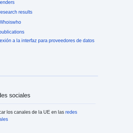
tenders
esearch results
Whoiswho
ublications
xión a la interfaz para proveedores de datos
es sociales
ar los canales de la UE en las
redes
ales