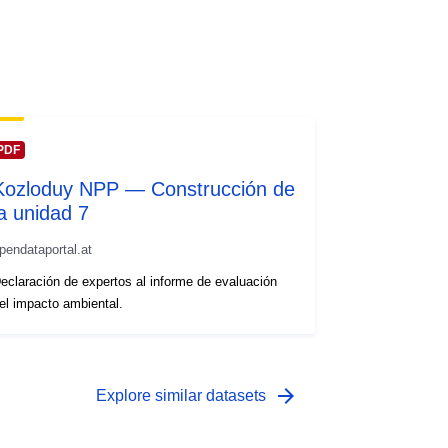
PDF
Kozloduy NPP — Construcción de
la unidad 7
pendataportal.at
eclaración de expertos al informe de evaluación
el impacto ambiental.
arrow_forward
Explore similar datasets